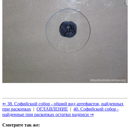
⇐ 38. Софийский собор - общий вид артефактов, найденных
при раскопках
|
ОГЛАВЛЕНИЕ
|
40. Софийский собор -
найденные при раскопках остатки надписи ⇒
Смотрите так же: