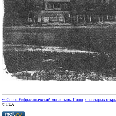
⇐ Спасо-Евфрасиньевский монастырь. Полоцк на старых откр
© FEA