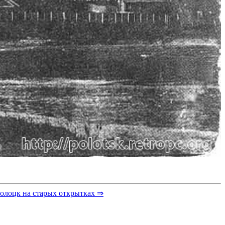
олоцк на старых открытках ⇒