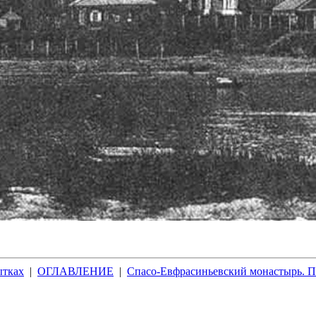
ытках
|
ОГЛАВЛЕНИЕ
|
Спасо-Евфрасиньевский монастырь. П