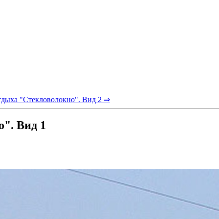
отдыха "Стекловолокно". Вид 2 ⇒
о". Вид 1