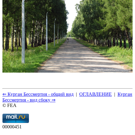
⇐ Курган Бессмертия - общий вид
|
ОГЛАВЛЕНИЕ
|
Курган
Бессмертия - вид сбоку ⇒
© FEA
00000451