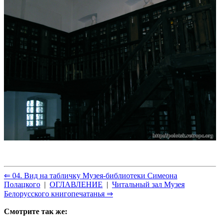
⇐ 04. Вид на табличку Музея-библиотеки Симеона
Полацкого
|
ОГЛАВЛЕНИЕ
|
Читальный зал Музея
Белорусского книгопечатанья ⇒
Смотрите так же: