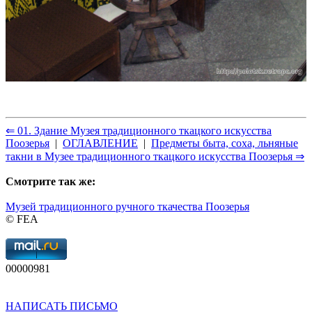
⇐ 01. Здание Музея традиционного ткацкого искусства
Поозерья
|
ОГЛАВЛЕНИЕ
|
Предметы быта, соха, льняные
такни в Музее традиционного ткацкого искусства Поозерья ⇒
Смотрите так же:
Музей традиционного ручного ткачества Поозерья
© FEA
00000981
НАПИСАТЬ ПИСЬМО