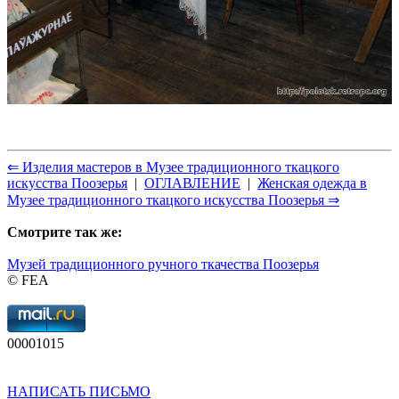
⇐ Изделия мастеров в Музее традиционного ткацкого
искусства Поозерья
|
ОГЛАВЛЕНИЕ
|
Женская одежда в
Музее традиционного ткацкого искусства Поозерья ⇒
Смотрите так же:
Музей традиционного ручного ткачества Поозерья
© FEA
00001015
НАПИСАТЬ ПИСЬМО