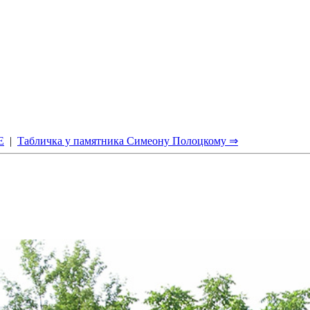
Е
|
Табличка у памятника Симеону Полоцкому ⇒