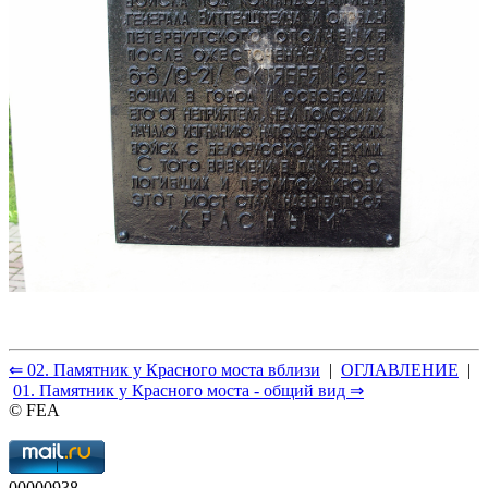
⇐ 02. Памятник у Красного моста вблизи
|
ОГЛАВЛЕНИЕ
|
01. Памятник у Красного моста - общий вид ⇒
© FEA
00000938