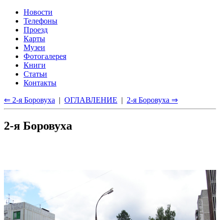
Новости
Телефоны
Проезд
Карты
Музеи
Фотогалерея
Книги
Статьи
Контакты
⇐ 2-я Боровуха
|
ОГЛАВЛЕНИЕ
|
2-я Боровуха ⇒
2-я Боровуха