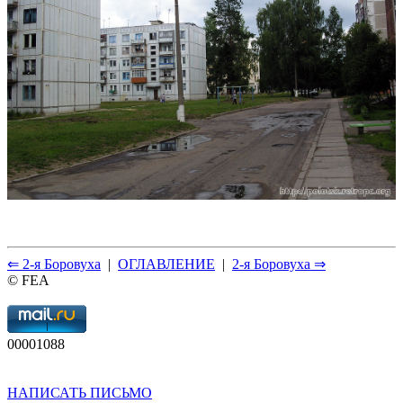
⇐ 2-я Боровуха
|
ОГЛАВЛЕНИЕ
|
2-я Боровуха ⇒
© FEA
00001088
НАПИСАТЬ ПИСЬМО