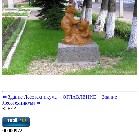
⇐ Здание Лесотехникума
|
ОГЛАВЛЕНИЕ
|
Здание
Лесотехникума ⇒
© FEA
00000972