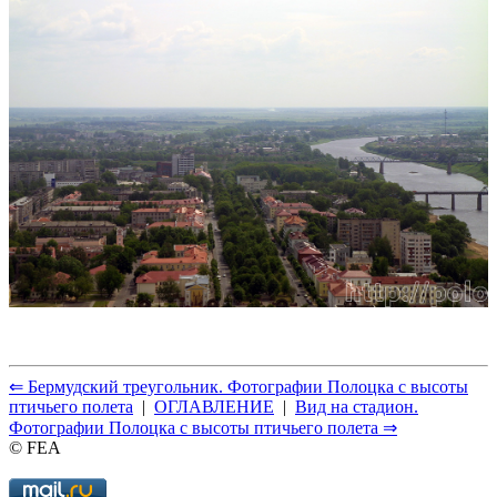
⇐ Бермудский треугольник. Фотографии Полоцка с высоты
птичьего полета
|
ОГЛАВЛЕНИЕ
|
Вид на стадион.
Фотографии Полоцка с высоты птичьего полета ⇒
© FEA