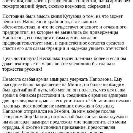
состояния, близкого к разрушению. Напротив, наша армия без
пожертвований будет, сколько возможно, сбережена!
Постоянна была мысль князя Кутузова о том, на что может
решиться Наполеон в крайности, в отчаянных
обстоятельствах, и что не существует опасного и отчаянного
предприятия, на которые не вызвались бы приверженцы
Наполеона, его гвардия и сама армия, когда он
предводительствует ими, и единственное остается средство
спасти его для славы Франции и надежда увидеть отечество!
Цель достигнута! Несколько тысяч пленных более и если бы
даже некоторые из маршалов не увеличили бы славы и
торжества русских!
Не могла слабая армия адмирала удержать Наполеона. Ему
выгоднее было направление на Минск, но более необходим
был кратчайший путь, ибо мог ли он полагать, что вся наша
армия в близком расстоянии и, соединясь с армиею адмирала
для преследования, могла его уничтожить? Оставивши немало
пленных, всех вообще не имевших оружия и больных,
Наполеон отправился на Зембин. За ним вскоре послан
генерал-майор Чаплиц, но как слаб был состав командуемого
им авангарда, адмирал предложил мне подкрепить его моим
отрядом. Я охотно исполнил приказание, предоставляя
генералу Чаплицу, хотя младшему чином, полное