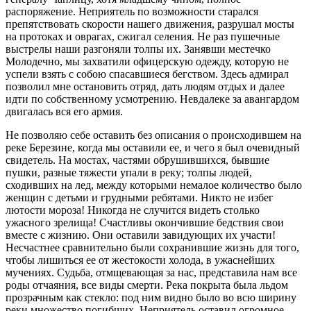
распоряжение. Неприятель по возможности старался
препятствовать скорости нашего движения, разрушал мосты
на протоках и оврагах, сжигал селения. Не раз пушечные
выстрелы наши разгоняли толпы их. Занявши местечко
Молодечно, мы захватили офицерскую одежду, которую не
успели взять с собою спасавшиеся бегством. Здесь адмирал
позволил мне остановить отряд, дать людям отдых и далее
идти по собственному усмотрению. Невдалеке за авангардом
двигалась вся его армия.
Не позволяю себе оставить без описания о происходившем на
реке Березине, когда мы оставили ее, и чего я был очевидный
свидетель. На мостах, частями обрушившихся, бывшие
пушки, разные тяжести упали в реку; толпы людей,
сходивших на лед, между которыми немалое количество было
женщин с детьми и грудными ребятами. Никто не избег
лютости мороза! Никогда не случится видеть столько
ужасного зрелища! Счастливы окончившие бедствия свои
вместе с жизнию. Они оставили завидующих их участи!
Несчастнее сравнительно были сохранившие жизнь для того,
чтобы лишиться ее от жестокости холода, в ужаснейших
мучениях. Судьба, отмщевающая за нас, представила нам все
роды отчаяния, все виды смерти. Река покрыта была льдом
прозрачным как стекло: под ним видно было во всю ширину
реки множество погибших. Неприятель оставил огромное