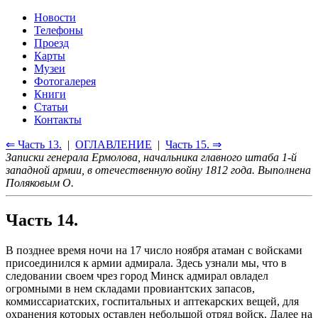
Новости
Телефоны
Проезд
Карты
Музеи
Фотогалерея
Книги
Статьи
Контакты
⇐ Часть 13.
|
ОГЛАВЛЕНИЕ
|
Часть 15. ⇒
Записки генерала Ермолова, начальника главного штаба 1-й
западной армии, в отечественную войну 1812 года. Выполнена
Поляковым О.
Часть 14.
В позднее время ночи на 17 число ноября атаман с войсками
присоединился к армии адмирала. Здесь узнали мы, что в
следовании своем чрез город Минск адмирал овладел
огромными в нем складами провиантских запасов,
коммиссариатских, госпитальных и аптекарских вещей, для
охранения которых оставлен небольшой отряд войск. Далее на