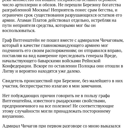
число артиллерии и обозов. Не перешли Березину богатства
разграбленной Москвы! Неприятель понес срам бегства, и
ограничен срок существования разрушающихся остатков его
армии. Атаман Платов действовал отдельно, истребляя на
пути неприятеля средства, которыми мог бы он
воспользоваться.
Граф Витгенштейн не пошел вместе с адмиралом Чичаговым,
который в качестве главнокомандующего армиею мог
подчинить его своим распоряжениям; он отправился вправо,
поставляя на вид намерение преследовать генерала Вреде,
начальствующего баварскими войсками Рейнской
Конфедерации. Вскоре по оставлении Полоцка они отошли в
Литву и вероятно находятся уже далеко.
Свидетель происшествий при Березине, без малейшего в них
участия, беспристрастно излагаю я мои замечания.
Нет побуждающих причин говорить не в пользу графа
Витгенштейна, известного рыцарскими свойствами,
предприимчивого на все полезное! Не соответствующие
этому случайности могли принадлежать постороннему
внушению.
Адмирал Чичагов при первом разговоре со мною выказался