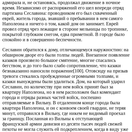
адмирала и, не остановясь, продолжал движение в ночное
время. Независимо от распоряжений его шел впереди отряд
партизана Сеславина: проводником его был схваченный
еврей, житель города, знавший о пребывании в нем самого
Наполеона и ничего о том, какой дом он занимает. Еврей
провел отряд чрез лежащие в стороне мельницы по тропинке,
покрытой глубоким снегом, едва приметной. В городе было
спокойно и в совершенно беспечности.
Сеславин обратился к дому, отличающемуся наружностию: на
обширном дворе его были толпы людей. Внезапное появление
казаков произвело большое смятение, многие спасались
бегством, и до того было слабо сопротивление, что казаки
безнаказанно наносили поражение[100]. Отовсюду на призыв
тревоги стекались пробужденные огромными толпами, и
казаки вынуждены были удалиться. Дом, на который ударил
Сеславин, по количеству при нем войск принят был за
квартиру Наполеона, но в нем расположен был комендант
города и отряды разных частей войск, поспешно
отправляемые в Вильну. В отдаленном конце города была
квартира Наполеона, и он с конвоем своей гвардии, не теряя
минут, отправился в Вильну, где никем не видимый проехал
за границу. Посланная из Вильны к отступающей
французской армии дивизия из десяти тысяч людей свежей
пехоты не могла служить ей подкреплением, когда в виду уже