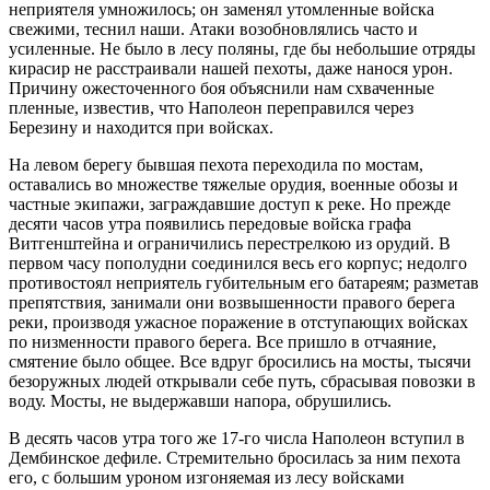
неприятеля умножилось; он заменял утомленные войска
свежими, теснил наши. Атаки возобновлялись часто и
усиленные. Не было в лесу поляны, где бы небольшие отряды
кирасир не расстраивали нашей пехоты, даже нанося урон.
Причину ожесточенного боя объяснили нам схваченные
пленные, известив, что Наполеон переправился через
Березину и находится при войсках.
На левом берегу бывшая пехота переходила по мостам,
оставались во множестве тяжелые орудия, военные обозы и
частные экипажи, заграждавшие доступ к реке. Но прежде
десяти часов утра появились передовые войска графа
Витгенштейна и ограничились перестрелкою из орудий. В
первом часу пополудни соединился весь его корпус; недолго
противостоял неприятель губительным его батареям; разметав
препятствия, занимали они возвышенности правого берега
реки, производя ужасное поражение в отступающих войсках
по низменности правого берега. Все пришло в отчаяние,
смятение было общее. Все вдруг бросились на мосты, тысячи
безоружных людей открывали себе путь, сбрасывая повозки в
воду. Мосты, не выдержавши напора, обрушились.
В десять часов утра того же 17-го числа Наполеон вступил в
Дембинское дефиле. Стремительно бросилась за ним пехота
его, с большим уроном изгоняемая из лесу войсками