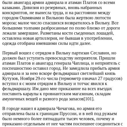
были авангард армии адмирала и атаман Платов со всеми
казаками. Дивизия из резервных, вновь набранных
конскриптов, не вынесла труда, и на расстоянии между
городом Ошмянами и Вильною была жертвою лютости
мороза; малое число спасшихся возвратилось в Вильну. Все
большими толпами разбросанные по полю близко от дороги
лежали замерзшие. Разметаны кости съеденных лошадей,
оставлена новая артиллерия, не бывшая в употреблении,
одежда отобрана имевшими силы идти далее.
Первый вошел с отрядом в Вильну партизан Сеславин, но
должен был уступить превосходству неприятеля. Пришли
атаман Платов и авангард генерала Чаплица, и неприятель с
поспешностию оставил город. Не замедлила прибыть армия
адмирала и за нею вскоре фельдмаршал светлейший князь
Кутузов, Ноября 29-го числа (термометр означал 27 градусов)
вступил я с моим отрядом в Вильну и тотчас явился к
фельдмаршалу. Им дано мне приказание на всех въездах
поставить караулы к провиантским магазинам, складам
амуничных вещей и разного рода запасов[101].
В городе нашел я адмирала Чичагова, но армия его
отправлена была к границам Пруссии, и в ней под ружьем
было немного более пятнадцати тысяч человек, почему и
приказано отдельным от нее частям поспешнее соединиться с