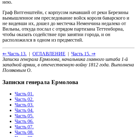
нею.
Граф Витгенштейн, с корпусом начавший от реки Березины
вымышленное им преследование войск короля баварского и
не видевши их, дошел до местечка Неменчина недалеко от
Вильны, откуда послал с отрядом партизана Теттенборна,
чтобы оказать содействие при занятии города, и он
расположился в одном из предместий.
⇐ Часть 13.
|
ОГЛАВЛЕНИЕ
|
Часть 15. ⇒
Записки генерала Ермолова, начальника главного штаба 1-й
западной армии, в отечественную войну 1812 года. Выполнена
Поляковым О.
Записки генерала Ермолова
Часть 01.
Часть 02.
Часть 03.
Часть 04.
Часть 05.
Часть 06.
Часть 07.
Часть 08.