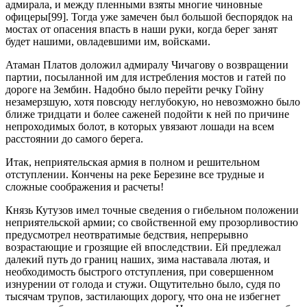
адмирала, и между пленными взяты многие чиновные
офицеры[99]. Тогда уже замечен был большой беспорядок на
мостах от опасения впасть в наши руки, когда берег занят
будет нашими, овладевшими им, войсками.
Атаман Платов доложил адмиралу Чичагову о возвращении
партии, посыланной им для истребления мостов и гатей по
дороге на Зембин. Надобно было перейти речку Гойну
незамерзшую, хотя повсюду неглубокую, но невозможно было
ближе тридцати и более саженей подойти к ней по причине
непроходимых болот, в которых увязают лошади на всем
расстоянии до самого берега.
Итак, неприятельская армия в полном и решительном
отступлении. Кончены на реке Березине все трудные и
сложные соображения и расчеты!
Князь Кутузов имел точные сведения о гибельном положении
неприятельской армии; со свойственной ему прозорливостию
предусмотрел неотвратимые бедствия, непрерывно
возрастающие и грозящие ей впоследствии. Ей предлежал
далекий путь до границ наших, зима наставала лютая, и
необходимость быстрого отступления, при совершенном
изнурении от голода и стужи. Ощутительно было, судя по
тысячам трупов, застилающих дорогу, что она не избегнет