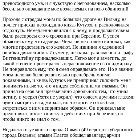
превосходного ума, и я чувствую с негодованием, насколько
бессильно оправдание мое возлагаемых на него обвинений.
Проходя с отрядом моим по большой дороге на Вильну, на
ночлег приехал неожиданно князь Кутузов и расположился
отдохнуть. Немедленно явился я к нему, и продолжительны
были расспросы его о сражении при Березине. Я успел
объяснить ему, что адмирал Чичагов не столько виноват, как
многие представить его желают. Не извинил я сделанной
ошибки движением к Игумену; не скрыл равномерно и графу
Витгенштейну принадлежавших. Легко мог я заметить, до
какой степени простиралось нерасположение его к адмиралу.
Не понравилось ему, что я смел оправдывать его. Но в звании
моем неловко было решительно пренебречь моими
показаниями, и князь Кутузов не предпринял склонить меня
понимать иначе то, что я видел собственными глазами. Он
принял на себя вид чрезвычайно довольного тем, что узнал
истину и уверял (хотя не уверил), что совсем другими глазами
будет смотреть на адмирала, но что доселе готов был
встретиться с ним неприятным образом. Он приказал мне
представить после записку о действиях при Березине, но
чтобы никто не знал о том.
Недалеко от уездного города Ошмян (49 верст от губернского
города Вильны) атаман Платов обошел авангард армии