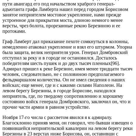
пути авангард его под начальством храброго генерал-
адъютанта графа Ламберта нашел перед городом Борисовом
занятое неприятелем мостовое укрепление, нами прежде
устроенное для прикрытия моста, длиною немного менее
версты, чрез болота, прорезанные рекою Березиною и ее
протоками.
Граф Ламберт дал приказание пехоте сомкнуться в колонны,
немедленно атаковал укрепление и взял его штурмом. Упорна
была защита, велик неприятеля урон. Генерал Домбровский
отступил за реку и в городе не остановился. Досталось
победителям шесть пушек и до двух тысяч пленных[96].
Адмирал пришел к реке Березине, имея менее тридцати тысяч
человек, следовательно, не с половиною предполагаемого
фельдмаршалом количества. Он не имел сведения о наших
войсках; еще менее, где и с какими силами Наполеон. На
левом берегу Березины, в городе Борисове, находился
неприятель, где, по твердому сопротивлению и хорошему
состоянию войск генерала Домбровского, заключил он, что и
прочие части армии в равном устройстве.
Ноября 17-го числа с рассветом явился я к адмиралу.
Благосклонно приняв меня, он говорил, что бывши извещен о
появившейся неприятельской кавалерии на левом берегу реки
Березины в 23 верстах ниже Борисова, он, оставивши с