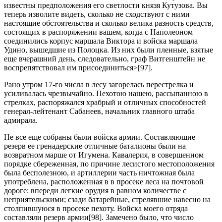
известны предположения его светлости князя Кутузова. Вы
теперь изволите видеть, сколько не сходствуют с ними
настоящие обстоятельства и сколько велика разность средств,
состоящих в распоряжении вашем, когда с Наполеоном
соединились корпус маршала Виктора и войска маршала
Удино, вышедшие из Полоцка. Из них были пленные, взятые
еще вчерашний день, следовательно, граф Витгенштейн не
воспрепятствовал им присоединиться>[97].
Рано утром 17-го числа в лесу загорелась перестрелка и
усиливалась чрезвычайно. Пехотою нашею, рассыпанною в
стрелках, распоряжался храбрый и отличных способностей
генерал-лейтенант Сабанеев, начальник главного штаба
адмирала.
Не все еще собраны были войска армии. Составляющие
резерв ее гренадерские отличные баталионы были на
возвратном марше от Игумена. Кавалерия, в совершенном
порядке сбереженная, по причине лесистого местоположения
была бесполезною, и артиллерии часть ничтожная была
употреблена, расположенная в в просеке леса на почтовой
дороге: впереди легкие орудия в равном количестве с
неприятельскими; сзади батарейные, стрелявшие навесно на
столпившуюся в просеке пехоту. Войска моего отряда
составляли резерв армии[98]. Замечено было, что число