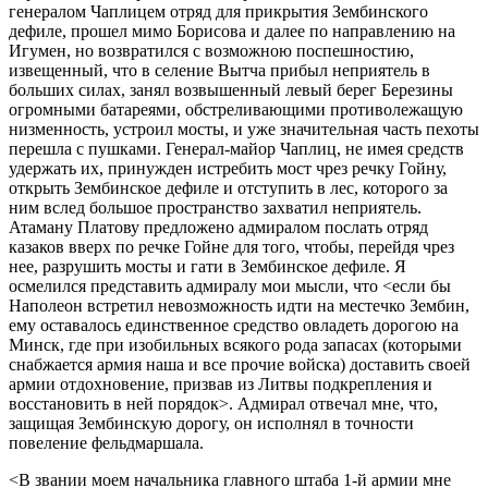
генералом Чаплицем отряд для прикрытия Зембинского
дефиле, прошел мимо Борисова и далее по направлению на
Игумен, но возвратился с возможною поспешностию,
извещенный, что в селение Вытча прибыл неприятель в
больших силах, занял возвышенный левый берег Березины
огромными батареями, обстреливающими противолежащую
низменность, устроил мосты, и уже значительная часть пехоты
перешла с пушками. Генерал-майор Чаплиц, не имея средств
удержать их, принужден истребить мост чрез речку Гойну,
открыть Зембинское дефиле и отступить в лес, которого за
ним вслед большое пространство захватил неприятель.
Атаману Платову предложено адмиралом послать отряд
казаков вверх по речке Гойне для того, чтобы, перейдя чрез
нее, разрушить мосты и гати в Зембинское дефиле. Я
осмелился представить адмиралу мои мысли, что <если бы
Наполеон встретил невозможность идти на местечко Зембин,
ему оставалось единственное средство овладеть дорогою на
Минск, где при изобильных всякого рода запасах (которыми
снабжается армия наша и все прочие войска) доставить своей
армии отдохновение, призвав из Литвы подкрепления и
восстановить в ней порядок>. Адмирал отвечал мне, что,
защищая Зембинскую дорогу, он исполнял в точности
повеление фельдмаршала.
<В звании моем начальника главного штаба 1-й армии мне