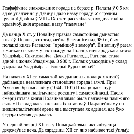
Геафафiчнае знаходжанне горада на беразе р. Палаты ў 0,5 км
ад яе ўпадзення ў Дзвiну i дало назву гораду. У сярэднiм
цячэннi Дзвiны ў VIII - IX стст. рассялiлася заходняя галiна
крывiчоў, якiя атрымалi назву "палачане".
Да канца X ст. у ПолаIIку правiла самастойная дынастыя
князёў. Першы, хто згадваейца ў летапiсе пад 980 г., быу
полацкi князь Рагвалод: "прыйшоў з замор'я". Ён загiнуў разам
з жонкаю i сынам у час паходу на Полацк наўгародскага князя
Уладзiмiра Святаславiча. Дачка Рагвалода, Рагнеда, стала
адной з жонак Уладзiмiра. 3 980 г. Полацк уваходзiць у склад
дзяржавы Уладзiмiра - "iмперыi Рурыкавiчаў".
На пачатку XI ст. самастойная дынастыя полацкiх князёў
дабiваецца незалежнага становiшча горада i зямлi. Пры
Усяславе Брачыславiчу (1044- 1101) Полацк дасягнуў
найвялiкшага палiтычнага росквiту i самастойнасцi. Пасля
смерцi гэтага князя Полацкая зямля была падзелена памiж яго
сынамi i складалася з некалькiх княстваў. Па-ранейшаму на
знешнепалiтычнай арэне яна выступала як адзiная, але ўжо
федэратыўная дзяржава.
У першай чвэрцi XII ст. у Полацкай зямлi актывiзуецца
дзяржаўнае веча. Да сярэдзiны XII ст. яно набывае такi ўплыў,