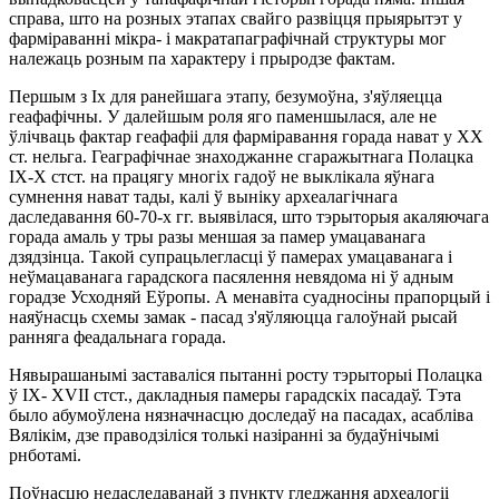
справа, што на розных этапах свайго развiцця прыярытэт у
фармiраваннi мiкра- i макратапаграфiчнай структуры мог
належаць розным па характеру i прыродзе фактам.
Першым з Iх для ранейшага этапу, безумоўна, з'яўляецца
геафафiчны. У далейшым роля яго паменшылася, але не
ўлiчваць фактар геафафii для фармiравання горада нават у XX
ст. нельга. Геаграфiчнае знаходжанне сгаражытнага Полацка
IX-X стст. на працягу многiх гадоў не выклiкала яўнага
сумнення нават тады, калi ў вынiку археалагiчнага
даследавання 60-70-х гг. выявiлася, што тэрыторыя акаляючага
горада амаль у тры разы меншая за памер умацаванага
дзядзiнца. Такой супрацьлегласцi ў памерах умацаванага i
неўмацаванага гарадскога пасялення невядома нi ў адным
горадзе Усходняй Еўропы. А менавiта суадносiны прапорцый i
наяўнасць схемы замак - пасад з'яўляюцца галоўнай рысай
ранняга феадальнага горада.
Нявырашанымi заставалiся пытаннi росту тэрыторыi Полацка
ў IX- XVII стст., дакладныя памеры гарадскiх пасадаў. Тэта
было абумоўлена нязначнасцю доследаў на пасадах, асаблiва
Вялiкiм, дзе праводзiлiся толькi назiраннi за будаўнiчымi
рнботамi.
Поўнасцю недаследаванай з пункту гледжання археалогii