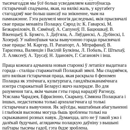
тысячагоддзя мы ўсё больш усведамляем каштоўнасць
гiстарычнай спадчыны, якая, на вялiкi жаль, у кругабегу
стагоддзяў мае больш шансаў на знiкненне, чым на
памнажэнне. Гэта разумелi многiя даследчыкi, якiя прысвячалi
свае працы менавiта Полацку. Сярод iх: К. Гаварскi, М.
Безкарнiловiч, В. Сямёнаў, А. Сапуноў, П. Бацюшкаў, В.
Вiкенцьеў, Б. Брэжго, 3. Даўгяла, А. Ляўданскi, А. Дубiнскi, I.
Хозераў. У найноўшыя часы вывучэнню горада прысвячалi
свае працы: М. Каргер, П. Рапапорт, А. Мiтрафанаў, В.
Тарасенка, Валянцiн i Васiлiй Булкiны, Л. Побаль, Г. Штыхаў,
Л. Аляксееў, А. Трусаў, Н. Здановiч, Г. Сагановiч i iнш.
Праца кожнага адчыняла новыя старонкi ў летапiсе выдатнага
горада - сталiцы старажытнай Полацкай зямлi. Мы спадзяёмся,
што вялiкая гiстарычная праца, якая раскрыла б феномен
Полацка як этнiчнага, культурпага, гандлёваэканамiчнага
иэнтра старажытнай Беларусi яшчэ налерадзе. Во для
разумения тага, якiм чынам гэты горад нарадзiў Рагнеду,
Усяслава Чарадзея, Ефрасiнню, Скарыну, Сiмяона Полацкага i
iншых, недастаткова толькi археалагiчнага цi толькi
гiстарычнага вывучэння. Як заўсёды, маштабныя абагульненнi
i глыбокiя высновы могуць бьшь зроблены толькi на
скрыжаваннi розных навук. Думаецца, што не ў такой ужо i
далёкай будучынi, аглядаючы полацкую даўнiну з вышынi
паўтары тысячы гадоў, гэта будзе зроблена.