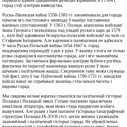
перайшлi адмiнiстрацыйныя функцыi кiравання, а з 1504 г.
горад стаў цэнтрам ваяводства.
Руска-Лiвонская вайна 1558-1583 гг. азнаменавала для горада
пачатак яго паступовага заняпаду ў вынiку пастаянных
ваенных спусташэнняў. У 1563 г. Полацк захоплены войскам!
Iвана Грознага i знаходзiцца пад уладай рускага цара да 1579
г., калi быў адваяваны беларуска-польскiмi войскам! на чале са
Стэфанам Баторыем. Але карэннага паляпшэння не адбылося.
У часы Руска-Польскай вайны 1654-1667 п. горад
неаднаразова пераходзiў з рук у рукi. У вынiку гэтага не толькi
рэзка скарацiлася насельнiцтва горада, але i яго эканамiчны
патэнцыял. Застаючыся фар-мальна цэнтрам буйнога рэгiёна,
фактычна ён нерастаў выконваць важную ролю ў экан-
шiчным i палiтычным жыццi. Сведчаннем таму можа служыць
той факт, што ў час Паўночнай вайны 1700-1721 гг. шведскiя
войскi нават не спрабавалi захапiць гэты некалi багаты i
вядомы горад.
Мы свядома вельмi коратка спынiлiся на палiтычнай гiсторыi
Полацка i Полацкай зямлi. Гэтаму пытанню прысвечана
шматлiкая лiтаратура, якая можа стаць прадметам асобага
вывучэння. Але разам з тым пытанне гiсторыка-тапаграфiчнай
структуры Полацка IX-XVII стст. цесна звязана з развiццём
эканамiчнай i палiтычнай гiсторыi горада. Не абумоўленых
выпадковасцей у тапафафiчнай гiсторыi горада няма. Iншая