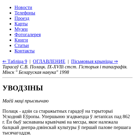
Новости
Телефоны
Проезд
Карты
Музеи
Фотогалерея
Книги
Статьи
Контакты
⇐ Таблiца 9
|
ОГЛАВЛЕНИЕ
|
Пiсьмовыя крынiцы ⇒
Тарасаў С.В. Полацк. IX-XVIIi стст. Гiсторыя i тапаграфiя.
Мiнск " Беларуская навука" 1998
УВОДЗIНЫ
Маёй мацi прысвычаю
Полацк - адзiн са старажытных гарадоў на тэрыторыi
Усходняй Еўропы. Упершыню згадваецца ў летапiсах пад 862
г. Ён быў заснаваны крывiчамi на месцы, якое належала
балцкай днепра-дзвiнскай культуры ў першай палове першага
тысячагоддзя.