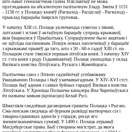
што нават генеалагiчная галiна Усяславiчаў не можа
прэтэндавань на абсалютную палiтычную ўладу. Змена ў 1151
- 1158 гг. у Полацку князёў (Рагвалод - Расцiслаў - Рагвалод) -
прыклад барацьбы баярскiх груповак.
У пачатку XIII ст. Полацк уключаецца сумесна з лiвамi,
латгаламi i эстамi ў актыўную барацьбу супраць крыжакоў,
якiя ўварвалiся ў Прыбалтыку. Супрацiуленне было зацятым i
не заўсёды паспяховым. Пошук новых паплечнiкаў у барацьбе
з крыжакамi прывёў да таго, што з 50 - 60-х гадоў XIII ст. на
Полацкiм стале з'явiлiся першыя лiтоўскiя князi. 3 пачатку XIV
ст. гэта князi з роду Гедымiнавiчаў. Полацк уваходзiць у склад
Вялiкага княства Лiтоўскага, Рускага i Жамойцкага.
Палiтычмы саюз з Лiтвою садзейнiчаў усебаковаму
ўмацаванню Полацка i быў узаемавыгадным. У XIV-XVI стст.
Полацк быў адным з самых буйных гарадоў Вялiкага княства
Лiтоўскага. У Хронiцы Польшчы канцлера Яна Чарнiхоўскага
ён названы замкам (крэпасцю) Белай Русi.
Шматлiкiя гандлёвыя дагаворныя граматы Полацка з Рыгаю,
Сма-ленскам сведчаць аб бурным развiццi вытворчых сiл i
таварна-грашовых адносiн у горадзе, росце яго
знешнеэканамiчных сувязяў. У 1490 г. Полацк атрымаў
Магдэбургскае права. Быў створаны магiстрат, да якога