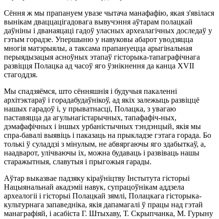
Сёння ж мы прапануем увазе чытача манафафiю, якая з'явiлася
вынiкам дваццацiгадовага вывучэння аўтарам полацкай
даўнiны i дванаяцацi гадоў уласных археалагiчных доследаў у
гэтым горадзе. Упершыню у навуковы абарот уводзяцца
многiя матэрыялы, а таксама прапануецца арыгiнальная
перыядызацыя асноўных этапаў гiсторыка-тапаграфiчнага
развiцця Полацка ад часоў яго ўзнiкнення да канца XVII
стагоддзя.
Мы спадзяёмся, што сённяшнiя i будучыя пакаленнi
архiтэктараў i горадабудаўнiкоў, ад якiх залежыць развiццё
нашых гарадоў i, у прыватнасцi, Полацка, з увагаю
паставяцца да агульнагiстарычных, тапафафiч-ных,
дэмафафiчных i iншых урбанiстычных тэндэнцый, якiя мы
спра-бавалi выявiць i паказаць на прыкладзе гэтага горада. Бо
толькi ў суладдзi з мiнулым, не абвяргаючы яго здабыткаў, а,
наадварот, улiчваючы iх, можна будаваць i развiваць нашы
старажытныя, славутыя i прыгожыя гарады.
Аўтар выказвае падзяку кiраўнiцтву Iнстытута гiсторыi
Нацыянальнай акадэмii навук, супрацоўнiкам аддзела
археалогii i гiсторыi Полацкай зямлi, Полацкага гiсторыка-
культурнага запаведнiка, якiя дапамагалi ў працы над гэтай
манаграфiяй, i асабiста Г. Штыхаву, Т. Скрыпчанка, М. Гурыну