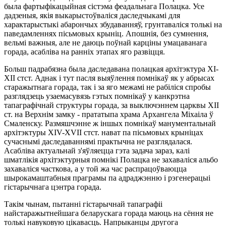
была фартыфiкацыйная сiстэма феадальнага Полацка. Усе
дадзеныя, якiя выкарыстоўвалiся даследчыкамi для
характарыстыкi абарончых збудаванняў, грунтавалiся толькi на
паведамленнях пiсьмовых крынiц. Апошнiя, без сумнення,
вельмi важныя, але не даюць поўнай карцiны умацаванага
горада, асаблiва на раннiх этапах яго развiцця.
Больш падрабязна была даследавана полацкая архiтэктура XI-
XII стст. Аднак i тут пасля выяўлення помнiкаў як у абрысах
старажытнага горада, так i за яго межамi не рабiлiся спробы
разглядзець узаемасувязь гэтых помнiкаў у канкрэтна
тапаграфiчнай структуры горада, за выключэннем царквы XII
ст. на Верхнiм замку - прататыпа храма Архангела Мiхаiла ў
Смаленску. Размяшчэнне ж iншых помнiкаў манументальнай
архiтэктуры XIV-XVII стст. нават па пiсьмовых крынiцах
сучаснымi даследаваннямi практычна не разглядалася.
Асаблiва актуальнай з'яўляецца гэта задача зараз, калi
шматлiкiя архiтэктурныя помнiкi Полацка не захавалiся альбо
захавалiся часткова, а у той жа час распрацоўваюцца
шырокамаштабныя праграмы па адраджэнню i рэгенерацыi
гiстарычнага цэнтра горада.
Такiм чынам, пытаннi гiстарычнай тапаграфii
найстаражытнейшага беларускага горада маюць на сёння не
толькi навуковую цiкавасць. Напрыканцы другога