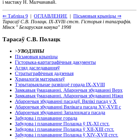
i мастаку Н. Малчанавай.
⇐ Таблiца 9
|
ОГЛАВЛЕНИЕ
|
Пiсьмовыя крынiцы ⇒
Тарасаў С.В. Полацк. IX-XVIIi стст. Гiсторыя i тапаграфiя.
Мiнск " Беларуская навука" 1998
Тарасаў С.В. Полацк
>
УВОДЗIНЫ
Пiсьмовыя крынiцы
Гiсторыка-картаграфiчныя дакументы
Агляд даследаванняў
Стратыграфiчныя дадзеныя
Храналогiя матэрыялаў
Тэрытарыяльнае развiццё горада IX-XVIII
Замкавыя ўмацаваннi. Абарончыя збудаваннi Верх
Замкавыя ўмацаваннi. Абарончыя збудаваннi Нiжн
Абарончыя збудаваннi пасадаў. Вялiкi пасад у X
Абарончыя збудаваннi Вялiкага пасада XV-XVII с
Абарончыя збудаваннi Запалоцкага пасада
Забудова i планаванне горада
Забудова i планаванне Полацка ў IX-XI стст.
Забудова i планаванне Полацка ў ХII-ХIII стст.
Забудова i планаванне Полацка ў XIV-XVII стст.