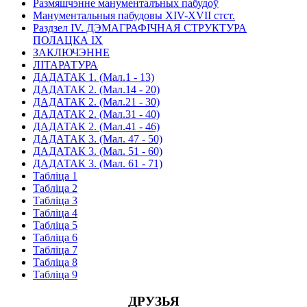
Размяшчэнне манументалъных пабудоў
Манументальныя пабудовы XIV-XVII стст.
Раздзел IV. ДЭМАГРАФIЧНАЯ СТРУКТУРА
ПОЛАЦКА IX
ЗАКЛЮЧЭННЕ
ЛIТАРАТУРА
ДАДАТАК 1. (Мал.1 - 13)
ДАДАТАК 2. (Мал.14 - 20)
ДАДАТАК 2. (Мал.21 - 30)
ДАДАТАК 2. (Мал.31 - 40)
ДАДАТАК 2. (Мал.41 - 46)
ДАДАТАК 3. (Мал. 47 - 50)
ДАДАТАК 3. (Мал. 51 - 60)
ДАДАТАК 3. (Мал. 61 - 71)
Таблiца 1
Таблiца 2
Таблiца 3
Таблiца 4
Таблiца 5
Таблiца 6
Таблiца 7
Таблiца 8
Таблiца 9
ДРУЗЬЯ