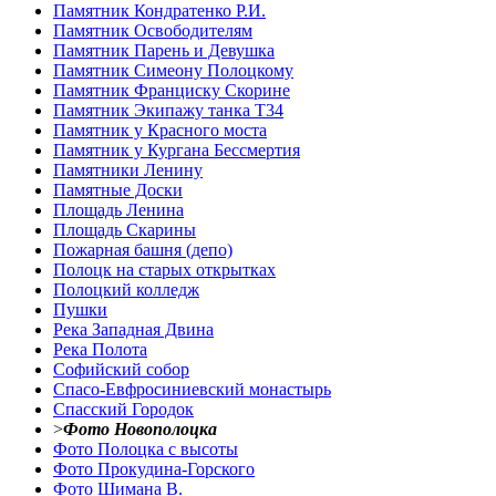
Памятник Кондратенко Р.И.
Памятник Освободителям
Памятник Парень и Девушка
Памятник Симеону Полоцкому
Памятник Франциску Скорине
Памятник Экипажу танка Т34
Памятник у Красного моста
Памятник у Кургана Бессмертия
Памятники Ленину
Памятные Доски
Площадь Ленина
Площадь Скарины
Пожарная башня (депо)
Полоцк на старых открытках
Полоцкий колледж
Пушки
Река Западная Двина
Река Полота
Софийский собор
Спасо-Евфросиниевский монастырь
Спасский Городок
>
Фото Новополоцка
Фото Полоцка с высоты
Фото Прокудина-Горского
Фото Шимана В.