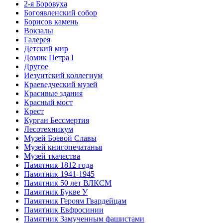
2-я Боровуха
Богоявленский собор
Борисов камень
Вокзалы
Галерея
Детский мир
Домик Петра I
Другое
Иезуитский коллегиум
Краеведческий музей
Красивые здания
Красный мост
Крест
Курган Бессмертия
Лесотехникум
Музей Боевой Славы
Музей книгопечатанья
Музей ткачества
Памятник 1812 года
Памятник 1941-1945
Памятник 50 лет ВЛКСМ
Памятник Букве У
Памятник Героям Гвардейцам
Памятник Евфросинии
Памятник Замученным фашистами