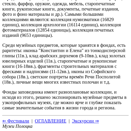
стекло, фарфор, оружие, одежда, мебель, старопечатные
книги, рукописные книги, документы, печатные издания,
фото и фоно материалы и др.). Самыми большими
коллекциями являются: коллекция нумизматики (16829
единиц), коллекция археологии (16114 единиц), коллекция
фотоматериалов (12854 единицы), коллекция печатных
изданий (9653 единицы).
Среди музейных предметов, которые хранятся в фондах, есть
раритеты: иконка "Константин и Елена" из тонкодисперсной
глины (11в.), клад арабских дирхемов (9-10вв.), клад золотых
ювелирных изделий (11в.), старопечатные и рукописные
книги (16-18вв.), фрагменты строительных материалов с
фресками и надписями (11-12вв.), иконы из Софийского
собора (18в.), светские портреты времён Речи Посполитой
(18в.), личные вещи многих известных полочан и т.д.
Фонды заповедника имеют разноплановые коллекции, и
исходя из этого, решено экспонировать музейные предметы в
узкопрофильных музеях, где можно ярче и глубже показать
самые значительные события в жизни города и региона.
⇐ Фестивали
|
ОГЛАВЛЕНИЕ
|
Экскурсии ⇒
Музеи Полоцка