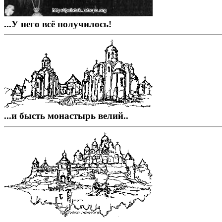
...У него всё получилось!
...и бысть монастырь велий..