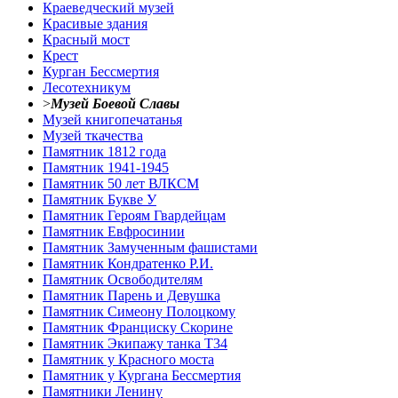
Краеведческий музей
Красивые здания
Красный мост
Крест
Курган Бессмертия
Лесотехникум
>
Музей Боевой Славы
Музей книгопечатанья
Музей ткачества
Памятник 1812 года
Памятник 1941-1945
Памятник 50 лет ВЛКСМ
Памятник Букве У
Памятник Героям Гвардейцам
Памятник Евфросинии
Памятник Замученным фашистами
Памятник Кондратенко Р.И.
Памятник Освободителям
Памятник Парень и Девушка
Памятник Симеону Полоцкому
Памятник Франциску Скорине
Памятник Экипажу танка Т34
Памятник у Красного моста
Памятник у Кургана Бессмертия
Памятники Ленину