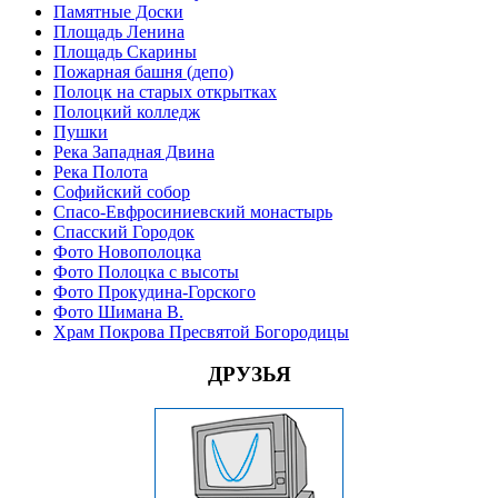
Памятные Доски
Площадь Ленина
Площадь Скарины
Пожарная башня (депо)
Полоцк на старых открытках
Полоцкий колледж
Пушки
Река Западная Двина
Река Полота
Софийский собор
Спасо-Евфросиниевский монастырь
Спасский Городок
Фото Новополоцка
Фото Полоцка с высоты
Фото Прокудина-Горского
Фото Шимана В.
Храм Покрова Пресвятой Богородицы
ДРУЗЬЯ