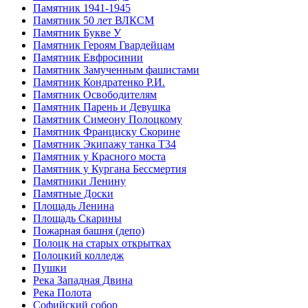
Памятник 1941-1945
Памятник 50 лет ВЛКСМ
Памятник Букве У
Памятник Героям Гвардейцам
Памятник Евфросинии
Памятник Замученным фашистами
Памятник Кондратенко Р.И.
Памятник Освободителям
Памятник Парень и Девушка
Памятник Симеону Полоцкому
Памятник Франциску Скорине
Памятник Экипажу танка Т34
Памятник у Красного моста
Памятник у Кургана Бессмертия
Памятники Ленину
Памятные Доски
Площадь Ленина
Площадь Скарины
Пожарная башня (депо)
Полоцк на старых открытках
Полоцкий колледж
Пушки
Река Западная Двина
Река Полота
Софийский собор