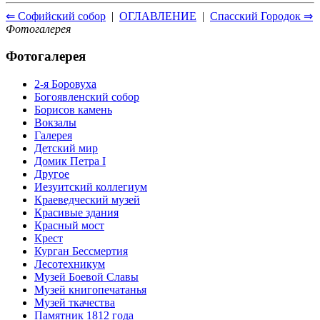
⇐ Софийский собор
|
ОГЛАВЛЕНИЕ
|
Спасский Городок ⇒
Фотогалерея
Фотогалерея
2-я Боровуха
Богоявленский собор
Борисов камень
Вокзалы
Галерея
Детский мир
Домик Петра I
Другое
Иезуитский коллегиум
Краеведческий музей
Красивые здания
Красный мост
Крест
Курган Бессмертия
Лесотехникум
Музей Боевой Славы
Музей книгопечатанья
Музей ткачества
Памятник 1812 года