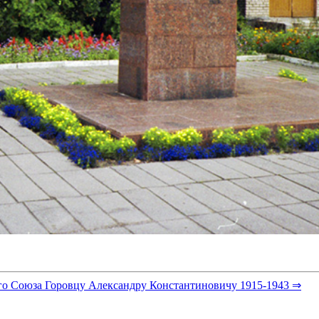
го Союза Горовцу Александру Константиновичу 1915-1943 ⇒