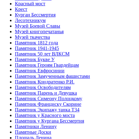
Красный мост
Крест
Курган Бессмертия
Лесотехникум
Музей Боевой Славы
Музей книгопечатанья
Музей ткачества
Памятник 1812 года
Памятник 1941-1945
Памятник 50 лет ВЛКСМ
Памятник Букве У
Памятник Героям Гвардейцам
Памятник Евфросинии
Памятник Замученным фашистами
Памятник Кондратенко Р.И.
Памятник Освободителям
Памятник Парень и Девушка
Памятник Симеону Полоцкому
Памятник Франциску Скорине
Памятник Экипажу танка Т34
Памятник у Красного моста
Памятник у Кургана Бессмертия
Памятники Ленину
Памятные Доски
Площадь Ленина