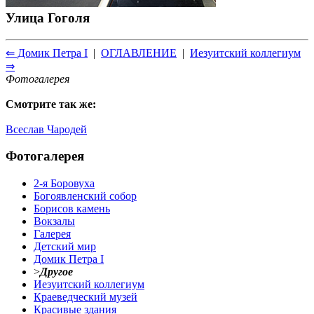
Улица Гоголя
⇐ Домик Петра I
|
ОГЛАВЛЕНИЕ
|
Иезуитский коллегиум
⇒
Фотогалерея
Смотрите так же:
Всеслав Чародей
Фотогалерея
2-я Боровуха
Богоявленский собор
Борисов камень
Вокзалы
Галерея
Детский мир
Домик Петра I
>
Другое
Иезуитский коллегиум
Краеведческий музей
Красивые здания