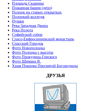
Площадь Скарины
Пожарная башня (депо)
Полоцк на старых открытках
Полоцкий колледж
Пушки
Река Западная Двина
Река Полота
Софийский собор
Спасо-Евфросиниевский монастырь
Спасский Городок
Фото Новополоцка
Фото Полоцка с высоты
Фото Прокудина-Горского
Фото Шимана В.
Храм Покрова Пресвятой Богородицы
ДРУЗЬЯ