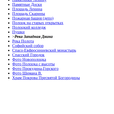
Памятные Доски
Площадь Ленина
Площадь Скарины
Пожарная башня (депо)
Полоцк на старых открытках
Полоцкий колледж
Пушки
>
Река Западная Двина
Река Полота
Софийский собор
Спасо-Евфросиниевский монастырь
Спасский Городок
Фото Новополоцка
Фото Полоцка с высоты
Фото Прокудина-Горского
Фото Шимана В.
Храм Покрова Пресвятой Богородицы