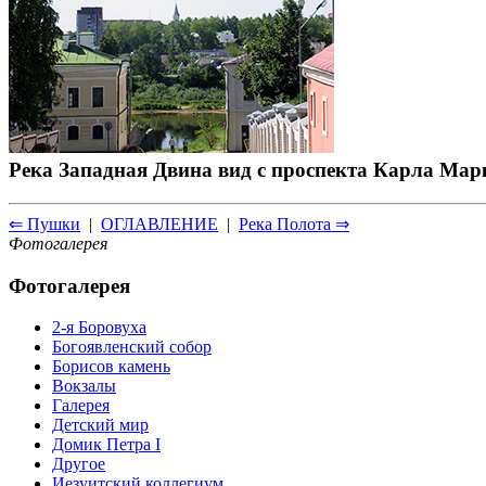
Река Западная Двина вид с проспекта Карла Мар
⇐ Пушки
|
ОГЛАВЛЕНИЕ
|
Река Полота ⇒
Фотогалерея
Фотогалерея
2-я Боровуха
Богоявленский собор
Борисов камень
Вокзалы
Галерея
Детский мир
Домик Петра I
Другое
Иезуитский коллегиум