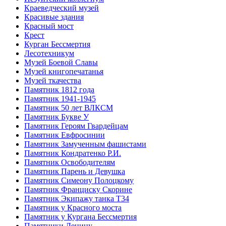
Краеведческий музей
Красивые здания
Красный мост
Крест
Курган Бессмертия
Лесотехникум
Музей Боевой Славы
Музей книгопечатанья
Музей ткачества
Памятник 1812 года
Памятник 1941-1945
Памятник 50 лет ВЛКСМ
Памятник Букве У
Памятник Героям Гвардейцам
Памятник Евфросинии
Памятник Замученным фашистами
Памятник Кондратенко Р.И.
Памятник Освободителям
Памятник Парень и Девушка
Памятник Симеону Полоцкому
Памятник Франциску Скорине
Памятник Экипажу танка Т34
Памятник у Красного моста
Памятник у Кургана Бессмертия
Памятники Ленину