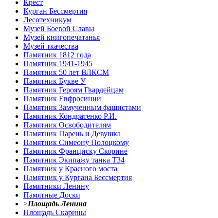
Крест
Курган Бессмертия
Лесотехникум
Музей Боевой Славы
Музей книгопечатанья
Музей ткачества
Памятник 1812 года
Памятник 1941-1945
Памятник 50 лет ВЛКСМ
Памятник Букве У
Памятник Героям Гвардейцам
Памятник Евфросинии
Памятник Замученным фашистами
Памятник Кондратенко Р.И.
Памятник Освободителям
Памятник Парень и Девушка
Памятник Симеону Полоцкому
Памятник Франциску Скорине
Памятник Экипажу танка Т34
Памятник у Красного моста
Памятник у Кургана Бессмертия
Памятники Ленину
Памятные Доски
>
Площадь Ленина
Площадь Скарины