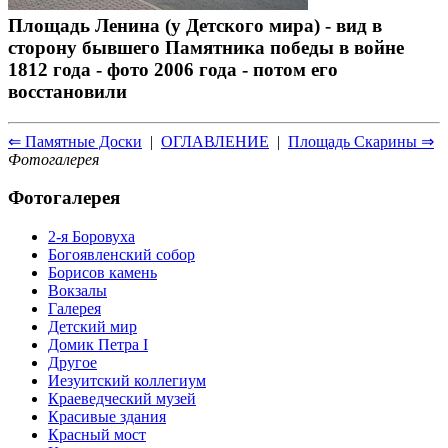
Площадь Ленина (у Детского мира) - вид в
сторону бывшего Памятника победы в войне
1812 года - фото 2006 года - потом его
восстановили
⇐ Памятные Доски
|
ОГЛАВЛЕНИЕ
|
Площадь Скарины ⇒
Фотогалерея
Фотогалерея
2-я Боровуха
Богоявленский собор
Борисов камень
Вокзалы
Галерея
Детский мир
Домик Петра I
Другое
Иезуитский коллегиум
Краеведческий музей
Красивые здания
Красный мост