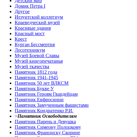
Детский мир
Домик Петра I
Другое
Иезуитский коллегиум
Краеведческий музей
Красивые здания
Красный мост
Крест
Курган Бессмертия
Лесотехникум
Музей Боевой Славы
Музей книгопечатанья
Музей ткачества
Памятник 1812 года
Памятник 1941-1945
Памятник 50 лет ВЛКСМ
Памятник Букве У
Памятник Героям Гвардейцам
Памятник Евфросинии
Памятник Замученным фашистами
Памятник Кондратенко Р.И.
>
Памятник Освободителям
Памятник Парень и Девушка
Памятник Симеону Полоцкому
Памятник Франциску Скорине