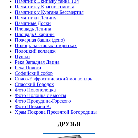
Памятник Экипажу танка Т34
Памятник у Красного моста
Памятник у Кургана Бессмертия
Памятники Ленину
Памятные Доски
Площадь Ленина
Площадь Скарины
Пожарная башня (депо)
Полоцк на старых открытках
Полоцкий колледж
Пушки
Река Западная Двина
Река Полота
Софийский собор
Спасо-Евфросиниевский монастырь
Спасский Городок
Фото Новополоцка
Фото Полоцка с высоты
Фото Прокудина-Горского
Фото Шимана В.
Храм Покрова Пресвятой Богородицы
ДРУЗЬЯ