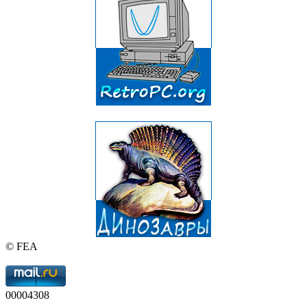
© FEA
00004308