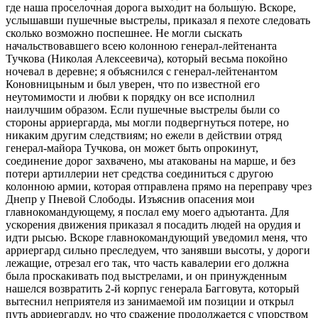
где наша проселочная дорога выходит на большую. Вскоре,
услышавши пушечные выстрелы, приказал я пехоте следовать
сколько возможно поспешнее. Не могли сыскать
начальствовавшего всею колонною генерал-лейтенанта
Тучкова (Николая Алексеевича), который весьма покойно
ночевал в деревне; я объяснился с генерал-лейтенантом
Коновницыным и был уверен, что по известной его
неутомимости и любви к порядку он все исполнил
наилучшим образом. Если пушечные выстрелы были со
стороны арриергарда, мы могли подвергнуться потере, но
никаким другим следствиям; но ежели в действии отряд
генерал-майора Тучкова, он может быть опрокинут,
соединение дорог захвачено, мы атакованы на марше, и без
потери артиллерии нет средства соединиться с другою
колонною армии, которая отправлена прямо на переправу чрез
Днепр у Пневой Слободы. Изъяснив опасения мои
главнокомандующему, я послал ему моего адъютанта. Для
ускорения движения приказал я посадить людей на орудия и
идти рысью. Вскоре главнокомандующий уведомил меня, что
арриергард сильно преследуем, что занявши высоты, у дороги
лежащие, отрезал его так, что часть кавалерии его должна
была проскакивать под выстрелами, и он принужденным
нашелся возвратить 2-й корпус генерала Багговута, который
вытеснил неприятеля из занимаемой им позиции и открыл
путь арриергарду, но что сражение продолжается с упорством