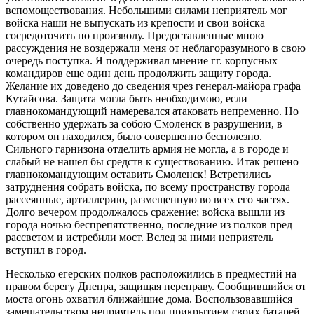
вспомоществования. Небольшими силами неприятель мог
войска наши не выпускать из крепости и свои войска
сосредоточить по произволу. Предоставленные мною
рассуждения не воздержали меня от неблагоразумного в свою
очередь поступка. Я поддерживал мнение гг. корпусных
командиров еще один день продолжить защиту города.
Желание их доведено до сведения чрез генерал-майора графа
Кутайсова. Защита могла быть необходимою, если
главнокомандующий намеревался атаковать непременно. Но
собственно удержать за собою Смоленск в разрушении, в
котором он находился, было совершенно бесполезно.
Сильного гарнизона отделить армия не могла, а в городе и
слабый не нашел бы средств к существованию. Итак решено
главнокомандующим оставить Смоленск! Встретились
затруднения собрать войска, по всему пространству города
рассеянные, артиллерию, размещенную во всех его частях.
Долго вечером продолжалось сражение; войска вышли из
города ночью беспрепятственно, последние из полков пред
рассветом и истребили мост. Вслед за ними неприятель
вступил в город.
Несколько егерских полков расположились в предместий на
правом берегу Днепра, защищая переправу. Сообщившийся от
моста огонь охватил ближайшие дома. Воспользовавшийся
замешательством неприятель под прикрытием своих батарей,