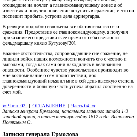
отошедшие на ночлег, а главнокомандующему донес я об
известиях и получил повеление вступить в сражение, и что он
поспешит прибыть, устроив дела арриергарда.
В реляции подробно изложены все обстоятельства сего
сражения. Предоставив ее главнокомандующему, я получил
приказание его представить ее прямо от себя светлости
фельдмаршалу князю Кутузову[30].
Важные обстоятельства, сопровождавшие сие сражение, не
лишили войск наших возможности кончить его с честию и
выгодами, тогда как сами они находились в величайшей
опасности. Особенное чувство удовольствия производит во
мне воспоминание о сем происшествии; ибо
главнокомандующий изъявил мне в сей день высокую степень
доверенности и большую часть успеха обратил собственно на
счет мой.
⇐ Часть 02.
|
ОГЛАВЛЕНИЕ
|
Часть 04. ⇒
Записки генерала Ермолова, начальника главного штаба 1-й
западной армии, в отечественную войну 1812 года. Выполнена
Поляковым О.
Записки генерала Ермолова