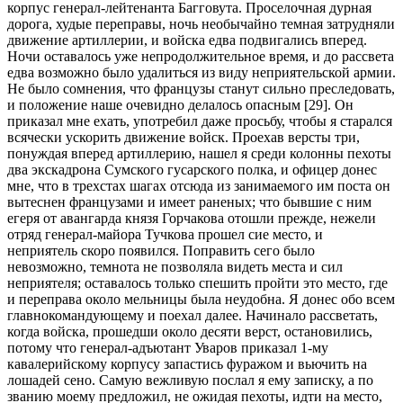
корпус генерал-лейтенанта Багговута. Проселочная дурная
дорога, худые переправы, ночь необычайно темная затрудняли
движение артиллерии, и войска едва подвигались вперед.
Ночи оставалось уже непродолжительное время, и до рассвета
едва возможно было удалиться из виду неприятельской армии.
Не было сомнения, что французы станут сильно преследовать,
и положение наше очевидно делалось опасным [29]. Он
приказал мне ехать, употребил даже просьбу, чтобы я старался
всячески ускорить движение войск. Проехав версты три,
понуждая вперед артиллерию, нашел я среди колонны пехоты
два экскадрона Сумского гусарского полка, и офицер донес
мне, что в трехстах шагах отсюда из занимаемого им поста он
вытеснен французами и имеет раненых; что бывшие с ним
егеря от авангарда князя Горчакова отошли прежде, нежели
отряд генерал-майора Тучкова прошел сие место, и
неприятель скоро появился. Поправить сего было
невозможно, темнота не позволяла видеть места и сил
неприятеля; оставалось только спешить пройти это место, где
и переправа около мельницы была неудобна. Я донес обо всем
главнокомандующему и поехал далее. Начинало рассветать,
когда войска, прошедши около десяти верст, остановились,
потому что генерал-адъютант Уваров приказал 1-му
кавалерийскому корпусу запастись фуражом и вьючить на
лошадей сено. Самую вежливую послал я ему записку, а по
званию моему предложил, не ожидая пехоты, идти на место,