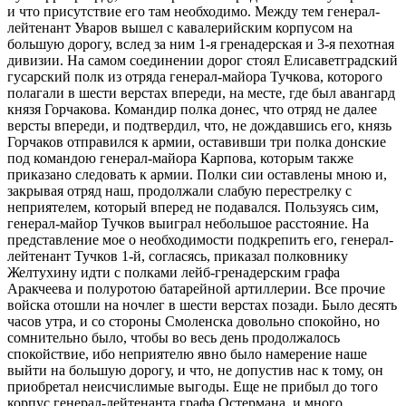
и что присутствие его там необходимо. Между тем генерал-
лейтенант Уваров вышел с кавалерийским корпусом на
большую дорогу, вслед за ним 1-я гренадерская и 3-я пехотная
дивизии. На самом соединении дорог стоял Елисаветградский
гусарский полк из отряда генерал-майора Тучкова, которого
полагали в шести верстах впереди, на месте, где был авангард
князя Горчакова. Командир полка донес, что отряд не далее
версты впереди, и подтвердил, что, не дождавшись его, князь
Горчаков отправился к армии, оставивши три полка донские
под командою генерал-майора Карпова, которым также
приказано следовать к армии. Полки сии оставлены мною и,
закрывая отряд наш, продолжали слабую перестрелку с
неприятелем, который вперед не подавался. Пользуясь сим,
генерал-майор Тучков выиграл небольшое расстояние. На
представление мое о необходимости подкрепить его, генерал-
лейтенант Тучков 1-й, согласясь, приказал полковнику
Желтухину идти с полками лейб-гренадерским графа
Аракчеева и полуротою батарейной артиллерии. Все прочие
войска отошли на ночлег в шести верстах позади. Было десять
часов утра, и со стороны Смоленска довольно спокойно, но
сомнительно было, чтобы во весь день продолжалось
спокойствие, ибо неприятелю явно было намерение наше
выйти на большую дорогу, и что, не допустив нас к тому, он
приобретал неисчислимые выгоды. Еще не прибыл до того
корпус генерал-лейтенанта графа Остермана, и много