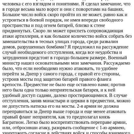
человека с его взглядом и понятиями. Я сделал замечание, что
в городе весьма мало ворот и они с поворотами на башнях.
Большое число войск скоро пройти их не может, равно как и
устроиться в боевой порядок, не имея впереди свободного
пространства и под огнем батарей, близко к стене
придвинутых. Скоро ли может приспеть сопровождающая
атаки артиллерия, и как большое количество войск собрать без
замешательства в тесных улицах города, среди развалин
домов, разрушенных бомбами? Я предложил на рассуждение
случай необходимого отступления, когда все неудобства и
затруднения предстоят в гораздо большем размере. Военный
министр нашел основательными мои замечания. Рассуждаемо
было, что если необходимо нужно атаковать, то удобнее
перейти за Днепр у самого города, с правой его стороны,
устроив мосты под защитою батарей правого фланга
крепости. Предместие не было еще оставлено нами; против
него была одна только неприятельская батарея, и к ней
удобный доступ садами, далеко простирающимися. В случае
отступления, заняв монастыри и церкви в предместии, можно
не допустить натиска его на мосты. 2-я армия не должна
переправиться за Днепр выше города и еще менее атаковать
правый фланг неприятеля, как то предполагал князь
Багратион. Легко было воспрепятствовать переправе армии,
или, отбросивши атаку, разорвать сообщение с 1-ю армиею,
уничтожить согласие в действиях войск и способы взаимного