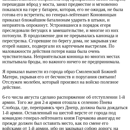
перешедши вброд у моста, занял предместие и мгновенно
показался на горе у батареи, которая, его не ожидая, не была
готова его встретить; но генерал-лейтенант Коновницын
приказал ближайшим баталионам ударить в штыки, и
неприятель опрокинут. Устроившиеся в порядок егеря
преследовали бегущих в замешательстве, и многие из них
потонули. В продолжение дня не прерывалась канонада и
перестрелка. Сгоревшие по берегу дома, не закрывая уже
егерей наших, подвергали их картечным выстрелам. По
маловажности действия потеря наша была очень
чувствительна. Неприятельская конница во многих местах
испытывала броды, но важного ничего не предпринимала.
Я приказал вынести из города образ Смоленской Божией
Матери, укрывая его от бесчинств и поругания святыни!
Отслужен молебен, который произвел на войско полезное
действие.
6-го числа августа сделано распоряжение об отступлении 1-й
армии. Того же дня 2-я армия отошла к селению Пнева
Слобода, где, переправясь чрез Днепр, должна была дождаться
1-й армии. Оставленный на шестой версте от города под
командою генерал-лейтенанта князя Горчакова авангард не
прежде должен был оставить место, как по смене его
войсками от 1-й армии, ибо он закрывал собою дорогу, на