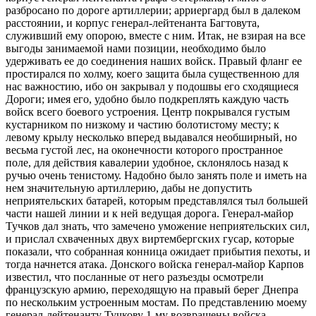
разбросано по дороге артиллерии; арриергард был в далеком
расстоянии, и корпус генерал-лейтенанта Багтовута,
служивший ему опорою, вместе с ним. Итак, не взирая на все
выгоды занимаемой нами позиции, необходимо было
удерживать ее до соединения наших войск. Правый фланг ее
простирался по холму, коего защита была существенною для
нас важностию, ибо он закрывал у подошвы его сходящиеся
Дороги; имея его, удобно было подкреплять каждую часть
войск всего боевого устроения. Центр покрывался густым
кустарником по низкому и частию болотистому месту; к
левому крылу несколько вперед выдавался необширный, но
весьма густой лес, на оконечности которого пространное
поле, для действия кавалерии удобное, склонялось назад к
ручью очень тенистому. Надобно было занять поле и иметь на
нем значительную артиллерию, дабы не допустить
неприятельских батарей, которым представлялся тыл большей
части нашей линии и к ней ведущая дорога. Генерал-майор
Тучков дал знать, что замечено уможение неприятельских сил,
и прислал схваченных двух виртембергских гусар, которые
показали, что собранная конница ожидает прибытия пехоты, и
тогда начнется атака. Донского войска генерал-майор Карпов
известил, что посланные от него разъезды осмотрели
французскую армию, переходящую на правый берег Днепра
по нескольким устроенным мостам. По представлению моему
генерал-лейтенанту Тучкову 1-му возвращены войска,