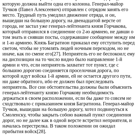
которую должна выйти одна его колонна. Генерал-майор
Тучков (Павел Алексеевич) отправлен с отрядом занять его
место. Трудный путь умедлил движение отряда, и он,
вышедши на большую дорогу, на двенадцатой версте от
города, не застал уже генерал-лейтенанта князя Горчакова,
который отправился в соединение со 2-ю армиею, не давши о
том знать и снявши посты, содержавшие сообщение между им
и 1-ю армиею. Князь Багратион приказал ему отступить перед
светом, чтобы не утомлять людей ночным переходом, но не
иначе, как по смене его[27]. Неприятель его не беспокоил; ему
на диспозиции на то число видно было направление 1-й
армии и что, если неприятель захватит тот пункт, где с
большою дорогою соединяется проселочная дорога, по
которой идут войска 1-й армии, ей не остается другого пути,
ни даже обратного, ибо ее должен был преследовать
неприятель. Все сии обстоятельства должны были объяснить
генерал-лейтенанту князю Горчакову необходимость
держаться в своем расположении, если бы даже то совсем не
сходствовало с приказанием князя Багратиона. Генерал-майор
Тучков, вышедши на большую дорогу, хотел подвинуться к
Смоленску, чтобы закрыть собою важный пункт соединения
дорог, но не далее как в одной версте встретил неприятеля, и
началась перестрелка. В таком положении он ожидал
прибытия войск[28].