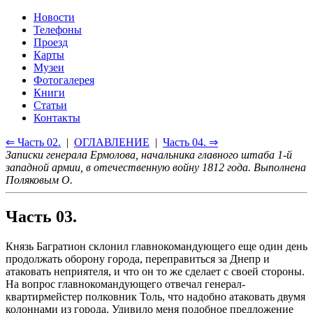
Новости
Телефоны
Проезд
Карты
Музеи
Фотогалерея
Книги
Статьи
Контакты
⇐ Часть 02.
|
ОГЛАВЛЕНИЕ
|
Часть 04. ⇒
Записки генерала Ермолова, начальника главного штаба 1-й
западной армии, в отечественную войну 1812 года. Выполнена
Поляковым О.
Часть 03.
Князь Багратион склонил главнокомандующего еще один день
продолжать оборону города, переправиться за Днепр и
атаковать неприятеля, и что он то же сделает с своей стороны.
На вопрос главнокомандующего отвечал генерал-
квартирмейстер полковник Толь, что надобно атаковать двумя
колоннами из города. Удивило меня подобное предложение