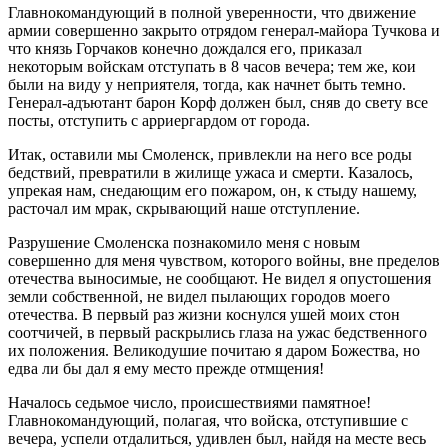
Главнокомандующий в полной уверенности, что движение
армии совершенно закрыто отрядом генерал-майора Тучкова и
что князь Горчаков конечно дождался его, приказал
некоторым войскам отступать в 8 часов вечера; тем же, кои
были на виду у неприятеля, тогда, как начнет быть темно.
Генерал-адъютант барон Корф должен был, сняв до свету все
посты, отступить с арриергардом от города.
Итак, оставили мы Смоленск, привлекли на него все роды
бедствий, превратили в жилище ужаса и смерти. Казалось,
упрекая нам, снедающим его пожаром, он, к стыду нашему,
расточал им мрак, скрывающий наше отступление.
Разрушение Смоленска познакомило меня с новым
совершенно для меня чувством, которого войны, вне пределов
отечества выносимые, не сообщают. Не видел я опустошения
земли собственной, не видел пылающих городов моего
отечества. В первый раз жизни коснулся ушей моих стон
соотчичей, в первый раскрылись глаза на ужас бедственного
их положения. Великодушие почитаю я даром Божества, но
едва ли бы дал я ему место прежде отмщения!
Началось седьмое число, происшествиями памятное!
Главнокомандующий, полагая, что войска, отступившие с
вечера, успели отдалиться, удивлен был, найдя на месте весь