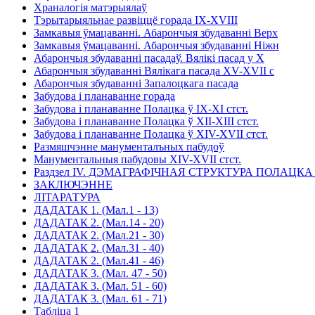
Храналогiя матэрыялаў
Тэрытарыяльнае развiццё горада IX-XVIII
Замкавыя ўмацаваннi. Абарончыя збудаваннi Верх
Замкавыя ўмацаваннi. Абарончыя збудаваннi Нiжн
Абарончыя збудаваннi пасадаў. Вялiкi пасад у X
Абарончыя збудаваннi Вялiкага пасада XV-XVII с
Абарончыя збудаваннi Запалоцкага пасада
Забудова i планаванне горада
Забудова i планаванне Полацка ў IX-XI стст.
Забудова i планаванне Полацка ў ХII-ХIII стст.
Забудова i планаванне Полацка ў XIV-XVII стст.
Размяшчэнне манументалъных пабудоў
Манументальныя пабудовы XIV-XVII стст.
Раздзел IV. ДЭМАГРАФIЧНАЯ СТРУКТУРА ПОЛАЦКА 
ЗАКЛЮЧЭННЕ
ЛIТАРАТУРА
ДАДАТАК 1. (Мал.1 - 13)
ДАДАТАК 2. (Мал.14 - 20)
ДАДАТАК 2. (Мал.21 - 30)
ДАДАТАК 2. (Мал.31 - 40)
ДАДАТАК 2. (Мал.41 - 46)
ДАДАТАК 3. (Мал. 47 - 50)
ДАДАТАК 3. (Мал. 51 - 60)
ДАДАТАК 3. (Мал. 61 - 71)
Таблiца 1