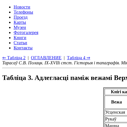
Новости
Телефоны
Проезд
Карты
Музеи
Фотогалерея
Книги
Статьи
Контакты
⇐ Таблiца 2
|
ОГЛАВЛЕНИЕ
|
Таблiца 4 ⇒
Тарасаў С.В. Полацк. IX-XVIIi стст. Гiсторыя i тапаграфiя. Мi
Таблiца 3. Адлегласцi памiж вежамi Вер
Кнiгi к
Вежа
Усценская
Рукаў
Машна