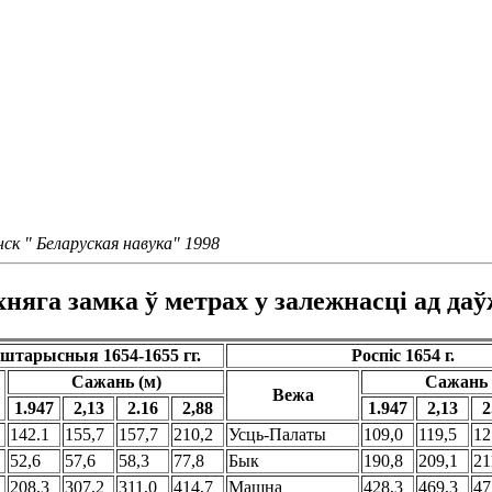
нск " Беларуская навука" 1998
хняга замка ў метрах у залежнасцi ад да
аштарысныя 1654-1655 гг.
Роспiс 1654 г.
Сажань (м)
Сажань 
Вежа
1.947
2,13
2.16
2,88
1.947
2,13
2
142.1
155,7
157,7
210,2
Усць-Палаты
109,0
119,5
12
52,6
57,6
58,3
77,8
Бык
190,8
209,1
21
208,3
307,2
311,0
414,7
Машна
428,3
469,3
47