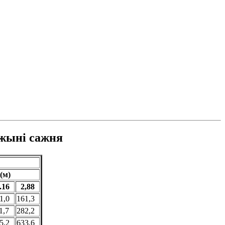
ўжынi сажня
(м)
.16
2,88
1,0
161,3
1,7
282,2
5,2
633,6