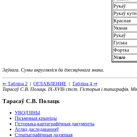
Рукаў
Рукаў кутн
Красная
Уязная
Рукаў
Гуська
Фортка
Усяго
3аўвага. Сумы акруглялiся да дзесяцiчнага знака.
⇐ Таблiца 2
|
ОГЛАВЛЕНИЕ
|
Таблiца 4 ⇒
Тарасаў С.В. Полацк. IX-XVIIi стст. Гiсторыя i тапаграфiя. Мi
Тарасаў С.В. Полацк
УВОДЗIНЫ
Пiсьмовыя крынiцы
Гiсторыка-картаграфiчныя дакументы
Агляд даследаванняў
Стратыграфiчныя дадзеныя