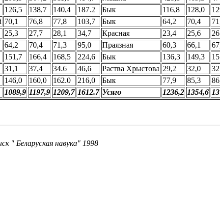
126,5
138,7
140,4
187.2
Бык
116,8
128,0
12
i
70,1
76,8
77,8
103,7
Бык
64,2
70,4
71
25,3
27,7
28,1
34,7
Красная
23,4
25,6
26
64,2
70,4
71,3
95,0
Праязная
60,3
66,1
67
151,7
166,4
168,5
224,6
Бык
136,3
149,3
15
31,1
37,4
34.6
46,6
Раства Хрыстова
29,2
32,0
32
146,0
160,0
162.0
216,0
Бык
77,9
85,3
86
1089,9
1197,9
1209,7
1612.7
Усяго
1236,2
1354,6
13
нск " Беларуская навука" 1998