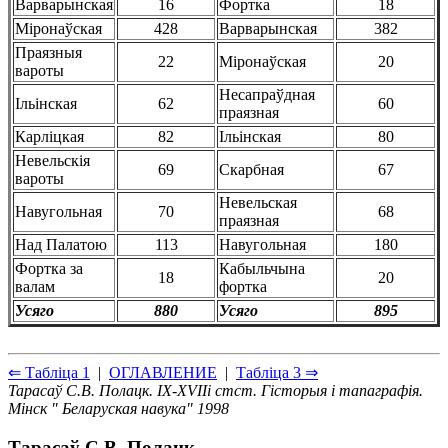
Варварынская
16
Фортка
18
Мiронаўская
428
Варварынская
382
Праязныя
22
Мiронаўская
20
вароты
Несапраўдная
Iльiнская
62
60
праязная
Карлiцкая
82
Iльiнская
80
Невельскiя
69
Скарбная
67
вароты
Невельская
Навугольная
70
68
праязная
Над Палатою
113
Навугольная
180
Фортка за
Кабыльчына
18
20
валам
фортка
Усяго
880
Усяго
895
⇐ Таблiца 1
|
ОГЛАВЛЕНИЕ
|
Таблiца 3 ⇒
Тарасаў С.В. Полацк. IX-XVIIi стст. Гiсторыя i тапаграфiя.
Мiнск " Беларуская навука" 1998
Тарасаў С.В. Полацк