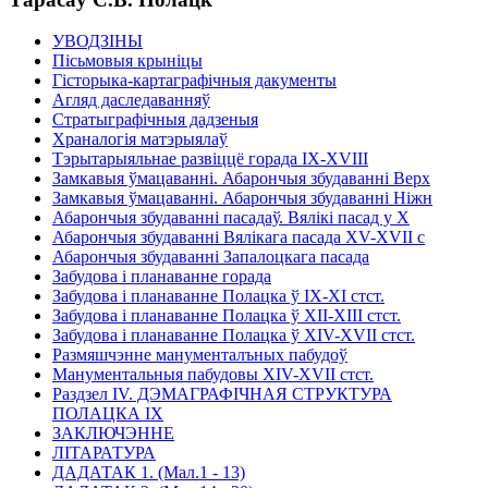
УВОДЗIНЫ
Пiсьмовыя крынiцы
Гiсторыка-картаграфiчныя дакументы
Агляд даследаванняў
Стратыграфiчныя дадзеныя
Храналогiя матэрыялаў
Тэрытарыяльнае развiццё горада IX-XVIII
Замкавыя ўмацаваннi. Абарончыя збудаваннi Верх
Замкавыя ўмацаваннi. Абарончыя збудаваннi Нiжн
Абарончыя збудаваннi пасадаў. Вялiкi пасад у X
Абарончыя збудаваннi Вялiкага пасада XV-XVII с
Абарончыя збудаваннi Запалоцкага пасада
Забудова i планаванне горада
Забудова i планаванне Полацка ў IX-XI стст.
Забудова i планаванне Полацка ў ХII-ХIII стст.
Забудова i планаванне Полацка ў XIV-XVII стст.
Размяшчэнне манументалъных пабудоў
Манументальныя пабудовы XIV-XVII стст.
Раздзел IV. ДЭМАГРАФIЧНАЯ СТРУКТУРА
ПОЛАЦКА IX
ЗАКЛЮЧЭННЕ
ЛIТАРАТУРА
ДАДАТАК 1. (Мал.1 - 13)