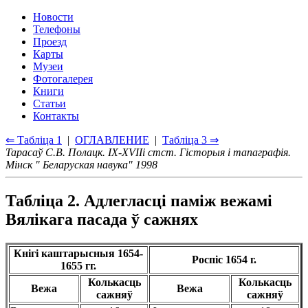
Новости
Телефоны
Проезд
Карты
Музеи
Фотогалерея
Книги
Статьи
Контакты
⇐ Таблiца 1
|
ОГЛАВЛЕНИЕ
|
Таблiца 3 ⇒
Тарасаў С.В. Полацк. IX-XVIIi стст. Гiсторыя i тапаграфiя.
Мiнск " Беларуская навука" 1998
Таблiца 2. Адлегласцi памiж вежамi
Вялiкага пасада ў сажнях
Кнiгi каштарысныя 1654-
Роспiс 1654 г.
1655 гг.
Колькасць
Колькасць
Вежа
Вежа
сажняў
сажняў