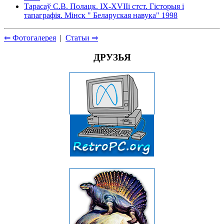
Тарасаў С.В. Полацк. IX-XVIIi стст. Гiсторыя i
тапаграфiя. Мiнск " Беларуская навука" 1998
⇐ Фотогалерея
|
Статьи ⇒
ДРУЗЬЯ