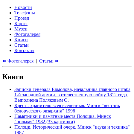
Новости
Телефоны
Проезд
Карты
Музеи
Фотогалерея
Книги
Статьи
Контакты
⇐ Фотогалерея
|
Статьи ⇒
Книги
Записки генерала Ермолова, начальника главного штаба
1-й западной армии, в отечественную войну 1812 года.
Выполнена Поляковым О.
Крест - хранитель всея вселенныя. Минск "вестник
белорусского экзархата" 1996
Памятники и памятные места Полоцка. Минск
"полымя" 1982 (33 картинки)
Полоцк. Исторический очерк. Минск "наука и техника"
1987