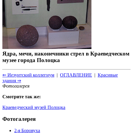
Ядра, мечи, наконечники стрел в Краеведческом
музее города Полоцка
⇐ Иезуитский коллегиум
|
ОГЛАВЛЕНИЕ
|
Красивые
здания ⇒
Фотогалерея
Смотрите так же:
Краеведческий музей Полоцка
Фотогалерея
2-я Боровуха