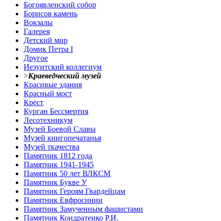
Богоявленский собор
Борисов камень
Вокзалы
Галерея
Детский мир
Домик Петра I
Другое
Иезуитский коллегиум
>
Краеведческий музей
Красивые здания
Красный мост
Крест
Курган Бессмертия
Лесотехникум
Музей Боевой Славы
Музей книгопечатанья
Музей ткачества
Памятник 1812 года
Памятник 1941-1945
Памятник 50 лет ВЛКСМ
Памятник Букве У
Памятник Героям Гвардейцам
Памятник Евфросинии
Памятник Замученным фашистами
Памятник Кондратенко Р.И.