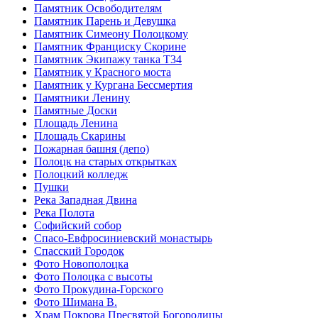
Памятник Освободителям
Памятник Парень и Девушка
Памятник Симеону Полоцкому
Памятник Франциску Скорине
Памятник Экипажу танка Т34
Памятник у Красного моста
Памятник у Кургана Бессмертия
Памятники Ленину
Памятные Доски
Площадь Ленина
Площадь Скарины
Пожарная башня (депо)
Полоцк на старых открытках
Полоцкий колледж
Пушки
Река Западная Двина
Река Полота
Софийский собор
Спасо-Евфросиниевский монастырь
Спасский Городок
Фото Новополоцка
Фото Полоцка с высоты
Фото Прокудина-Горского
Фото Шимана В.
Храм Покрова Пресвятой Богородицы