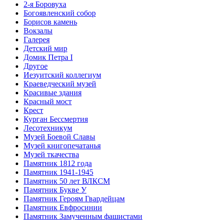
2-я Боровуха
Богоявленский собор
Борисов камень
Вокзалы
Галерея
Детский мир
Домик Петра I
Другое
Иезуитский коллегиум
Краеведческий музей
Красивые здания
Красный мост
Крест
Курган Бессмертия
Лесотехникум
Музей Боевой Славы
Музей книгопечатанья
Музей ткачества
Памятник 1812 года
Памятник 1941-1945
Памятник 50 лет ВЛКСМ
Памятник Букве У
Памятник Героям Гвардейцам
Памятник Евфросинии
Памятник Замученным фашистами