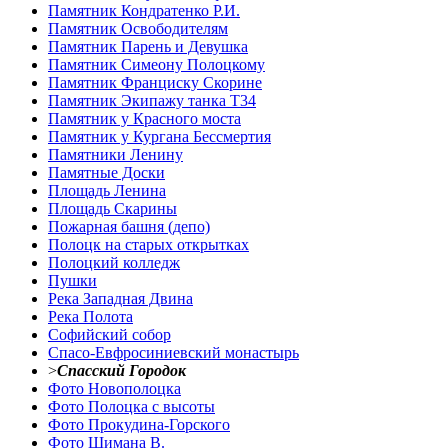
Памятник Кондратенко Р.И.
Памятник Освободителям
Памятник Парень и Девушка
Памятник Симеону Полоцкому
Памятник Франциску Скорине
Памятник Экипажу танка Т34
Памятник у Красного моста
Памятник у Кургана Бессмертия
Памятники Ленину
Памятные Доски
Площадь Ленина
Площадь Скарины
Пожарная башня (депо)
Полоцк на старых открытках
Полоцкий колледж
Пушки
Река Западная Двина
Река Полота
Софийский собор
Спасо-Евфросиниевский монастырь
>
Спасский Городок
Фото Новополоцка
Фото Полоцка с высоты
Фото Прокудина-Горского
Фото Шимана В.