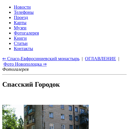
Новости
Телефоны
Проезд
Карты
Музеи
Фотогалерея
Книги
Статьи
Контакты
⇐ Спасо-Евфросиниевский монастырь
|
ОГЛАВЛЕНИЕ
|
Фото Новополоцка ⇒
Фотогалерея
Спасский Городок