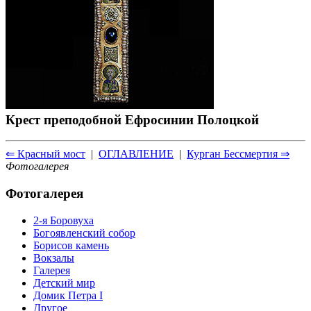
Крест преподобной Ефросинии Полоцкой
⇐ Красный мост
|
ОГЛАВЛЕНИЕ
|
Курган Бессмертия ⇒
Фотогалерея
Фотогалерея
2-я Боровуха
Богоявленский собор
Борисов камень
Вокзалы
Галерея
Детский мир
Домик Петра I
Другое