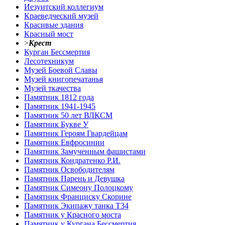
Иезуитский коллегиум
Краеведческий музей
Красивые здания
Красный мост
>
Крест
Курган Бессмертия
Лесотехникум
Музей Боевой Славы
Музей книгопечатанья
Музей ткачества
Памятник 1812 года
Памятник 1941-1945
Памятник 50 лет ВЛКСМ
Памятник Букве У
Памятник Героям Гвардейцам
Памятник Евфросинии
Памятник Замученным фашистами
Памятник Кондратенко Р.И.
Памятник Освободителям
Памятник Парень и Девушка
Памятник Симеону Полоцкому
Памятник Франциску Скорине
Памятник Экипажу танка Т34
Памятник у Красного моста
Памятник у Кургана Бессмертия