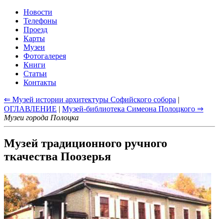
Новости
Телефоны
Проезд
Карты
Музеи
Фотогалерея
Книги
Статьи
Контакты
⇐ Музей истории архитектуры Софийского собора
|
ОГЛАВЛЕНИЕ
|
Музей-библиотека Симеона Полоцкого ⇒
Музеи города Полоцка
Музей традиционного ручного
ткачества Поозерья