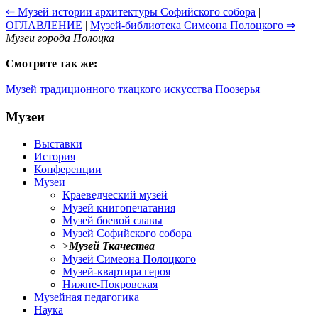
⇐ Музей истории архитектуры Софийского собора
|
ОГЛАВЛЕНИЕ
|
Музей-библиотека Симеона Полоцкого ⇒
Музеи города Полоцка
Смотрите так же:
Музей традиционного ткацкого искусства Поозерья
Музеи
Выставки
История
Конференции
Музеи
Краеведческий музей
Музей книгопечатания
Музей боевой славы
Музей Софийского собора
>
Музей Ткачества
Музей Симеона Полоцкого
Музей-квартира героя
Нижне-Покровская
Музейная педагогика
Наука