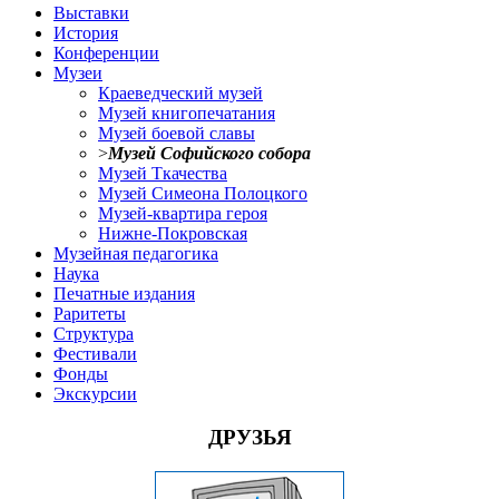
Выставки
История
Конференции
Музеи
Краеведческий музей
Музей книгопечатания
Музей боевой славы
>
Музей Софийского собора
Музей Ткачества
Музей Симеона Полоцкого
Музей-квартира героя
Нижне-Покровская
Музейная педагогика
Наука
Печатные издания
Раритеты
Структура
Фестивали
Фонды
Экскурсии
ДРУЗЬЯ