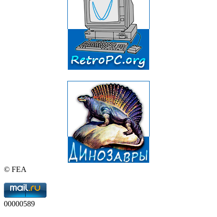
© FEA
00000589