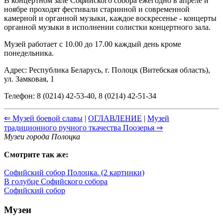
В концертном зале Софийского собора ежегодно в апреле и
ноябре проходят фестивали старинной и современной
камерной и органной музыки, каждое воскресенье - концерты
органной музыки в исполнении солистки концертного зала.
Музей работает с 10.00 до 17.00 каждый день кроме
понедельника.
Адрес: Республика Беларусь, г. Полоцк (Витебская область),
ул. Замковая, 1
Телефон: 8 (0214) 42-53-40, 8 (0214) 42-51-34
⇐ Музей боевой славы
|
ОГЛАВЛЕНИЕ
|
Музей
традиционного ручного ткачества Поозерья ⇒
Музеи города Полоцка
Смотрите так же:
Софийский собор Полоцка. (2 картинки)
В голубце Софийского собора
Софийский собор
Музеи