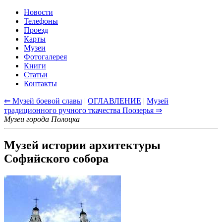
Новости
Телефоны
Проезд
Карты
Музеи
Фотогалерея
Книги
Статьи
Контакты
⇐ Музей боевой славы
|
ОГЛАВЛЕНИЕ
|
Музей
традиционного ручного ткачества Поозерья ⇒
Музеи города Полоцка
Музей истории архитектуры
Софийского собора