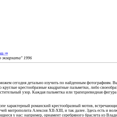
ма ⇒
о экзархата" 1996
жем сегодня детально изучить по найденным фотографиям. Вып
о круглые крестообразные квадратные пальметки, либо своеобр
стительный узор. Каждая пальметка или трапециевидная фигура
опе характерный романский крестообразный мотив, встречающий
чей митрополита Алексия ХII-ХIII, и так далее. Здесь есть и во
ющиеся у нас: например, орнамент серебряного браслета из Влад