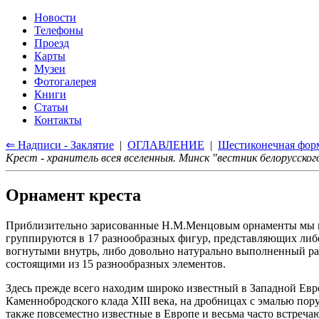
Новости
Телефоны
Проезд
Карты
Музеи
Фотогалерея
Книги
Статьи
Контакты
⇐ Надписи - Заклятие
|
ОГЛАВЛЕНИЕ
|
Шестиконечная фор
Крест - хранитель всея вселенныя. Минск "вестник белорусског
Орнамент креста
Приблизительно зарисованные Н.М.Менцовым орнаменты мы мо
группируются в 17 разнообразных фигур, представляющих либ
вогнутыми внутрь, либо довольно натурально выполненный ра
состоящими из 15 разнообразных элементов.
Здесь прежде всего находим широко известный в Западной Евр
Каменнобродского клада XIII века, на дробницах с эмалью пору
также повсеместно известные в Европе и весьма часто встреча