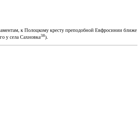
рнаментам, к Полоцкому кресту преподобной Евфросинии ближе
38
ого у села Сахновка
).