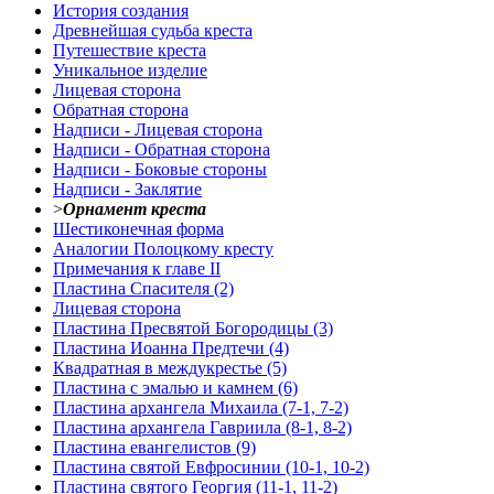
История создания
Древнейшая судьба креста
Путешествие креста
Уникальное изделие
Лицевая сторона
Обратная сторона
Надписи - Лицевая сторона
Надписи - Обратная сторона
Надписи - Боковые стороны
Надписи - Заклятие
>
Орнамент креста
Шестиконечная форма
Аналогии Полоцкому кресту
Примечания к главе II
Пластина Спасителя (2)
Лицевая сторона
Пластина Пресвятой Богородицы (3)
Пластина Иоанна Предтечи (4)
Квадратная в междукрестье (5)
Пластина с эмалью и камнем (6)
Пластина архангела Михаила (7-1, 7-2)
Пластина архангела Гавриила (8-1, 8-2)
Пластина евангелистов (9)
Пластина святой Евфросинии (10-1, 10-2)
Пластина святого Георгия (11-1, 11-2)