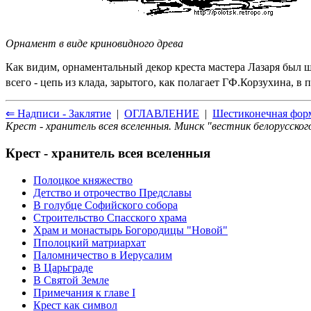
Орнамент в виде криновидного древа
Как видим, орнаментальный декор креста мастера Лазаря был 
всего - цепь из клада, зарытого, как полагает ГФ.Корзухина, в
⇐ Надписи - Заклятие
|
ОГЛАВЛЕНИЕ
|
Шестиконечная фор
Крест - хранитель всея вселенныя. Минск "вестник белорусског
Крест - хранитель всея вселенныя
Полоцкое княжество
Детство и отрочество Предславы
В голубце Софийского собора
Строительство Спасского храма
Храм и монастырь Богородицы "Новой"
Пполоцкий матриархат
Паломничество в Иерусалим
В Царьграде
В Святой Земле
Примечания к главе I
Крест как символ