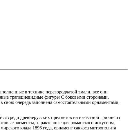
олненные в технике перегородчатой эмали, все они
азные трапециевидные фигуры С боковыми сторонами,
 в свою очередь заполнена самостоятельными орнаментами,
ся среди древнерусских предметов на известной гривне из
лютовые элементы, характерные для романского искусства,
имирского клада 1896 года, орнамент саккоса митрополита