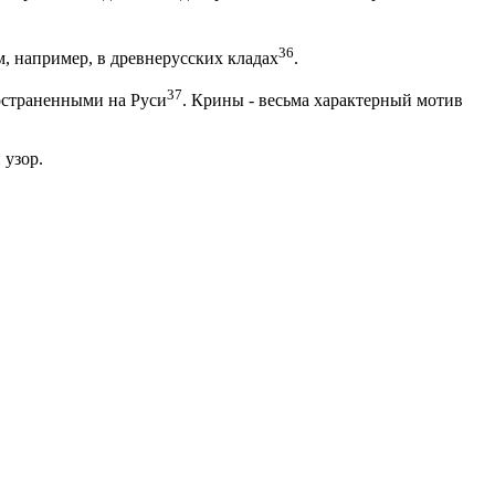
36
, например, в древнерусских кладах
.
37
ространенными на Руси
. Крины - весьма характерный мотив
 узор.