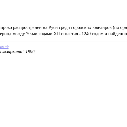
широко распространен на Руси среди городских ювелиров (по о
 период между 70-ми годами XII столетия - 1240 годом и найденн
ма ⇒
о экзархата" 1996