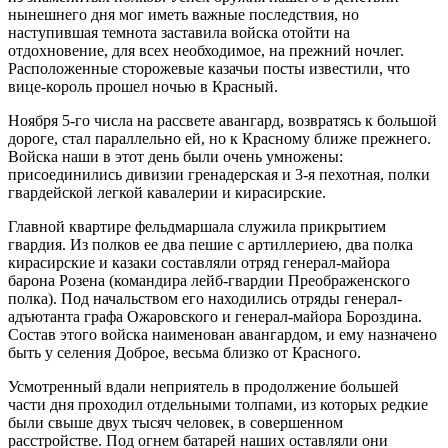
нынешнего дня мог иметь важные последствия, но
наступившая темнота заставила войска отойти на
отдохновение, для всех необходимое, на прежний ночлег.
Расположенные сторожевые казачьи посты известили, что
вице-король прошел ночью в Красный.
Ноября 5-го числа на рассвете авангард, возвратясь к большой
дороге, стал параллельно ей, но к Красному ближе прежнего.
Войска наши в этот день были очень умножены:
присоединились дивизии гренадерская и 3-я пехотная, полки
гвардейской легкой кавалерии и кирасирские.
Главной квартире фельдмаршала служила прикрытием
гвардия. Из полков ее два пешие с артиллериею, два полка
кирасирские и казаки составляли отряд генерал-майора
барона Розена (командира лейб-гвардии Преображенского
полка). Под начальством его находились отряды генерал-
адъютанта графа Ожаровского и генерал-майора Бороздина.
Состав этого войска наименован авангардом, и ему назначено
быть у селения Доброе, весьма близко от Красного.
Усмотренный вдали неприятель в продолжение большей
части дня проходил отдельными толпами, из которых редкие
были свыше двух тысяч человек, в совершенном
расстройстве. Под огнем батарей наших оставляли они