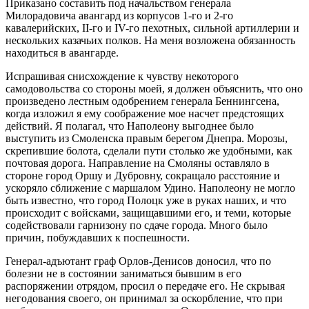
Приказано составить под начальством генерала
Милорадовича авангард из корпусов 1-го и 2-го
кавалерийских, II-го и IV-го пехотных, сильной артиллерии и
нескольких казачьих полков. На меня возложена обязанность
находиться в авангарде.
Испрашивая снисхождение к чувству некоторого
самодовольства со стороны моей, я должен объяснить, что оно
произведено лестным одобрением генерала Беннингсена,
когда изложил я ему соображение мое насчет предстоящих
действий. Я полагал, что Наполеону выгоднее было
выступить из Смоленска правым берегом Днепра. Морозы,
скрепившие болота, сделали пути столько же удобными, как
почтовая дорога. Направление на Смоляны оставляло в
стороне город Оршу и Дубровну, сокращало расстояние и
ускоряло сближение с маршалом Удино. Наполеону не могло
быть известно, что город Полоцк уже в руках наших, и что
происходит с войсками, защищавшими его, и теми, которые
содействовали гарнизону по сдаче города. Много было
причин, побуждавших к поспешности.
Генерал-адъютант граф Орлов-Денисов доносил, что по
болезни не в состоянии заниматься бывшим в его
распоряжении отрядом, просил о передаче его. Не скрывая
негодования своего, он принимал за оскорбление, что при