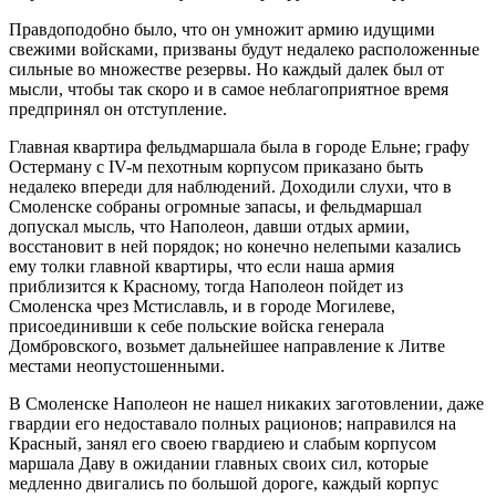
Правдоподобно было, что он умножит армию идущими
свежими войсками, призваны будут недалеко расположенные
сильные во множестве резервы. Но каждый далек был от
мысли, чтобы так скоро и в самое неблагоприятное время
предпринял он отступление.
Главная квартира фельдмаршала была в городе Ельне; графу
Остерману с IV-м пехотным корпусом приказано быть
недалеко впереди для наблюдений. Доходили слухи, что в
Смоленске собраны огромные запасы, и фельдмаршал
допускал мысль, что Наполеон, давши отдых армии,
восстановит в ней порядок; но конечно нелепыми казались
ему толки главной квартиры, что если наша армия
приблизится к Красному, тогда Наполеон пойдет из
Смоленска чрез Мстиславль, и в городе Могилеве,
присоединивши к себе польские войска генерала
Домбровского, возьмет дальнейшее направление к Литве
местами неопустошенными.
В Смоленске Наполеон не нашел никаких заготовлении, даже
гвардии его недоставало полных рационов; направился на
Красный, занял его своею гвардиею и слабым корпусом
маршала Даву в ожидании главных своих сил, которые
медленно двигались по большой дороге, каждый корпус