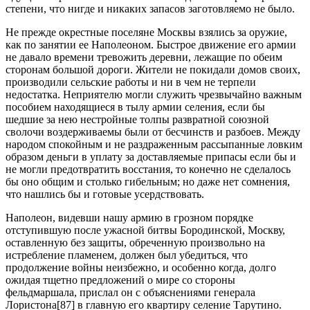
степени, что нигде и никаких запасов заготовляемо не было.
Не прежде окрестные поселяне Москвы взялись за оружие,
как по занятии ее Наполеоном. Быстрое движение его армии
не давало времени тревожить деревни, лежащие по обеим
сторонам большой дороги. Жители не покидали домов своих,
производили сельские работы и ни в чем не терпели
недостатка. Неприятелю могли служить чрезвычайно важным
пособием находящиеся в тылу армии селения, если бы
шедшие за нею нестройные толпы развратной союзной
сволочи воздерживаемы были от бесчинств и разбоев. Между
народом спокойным и не раздраженным рассыпанные ловким
образом деньги в уплату за доставляемые припасы если бы и
не могли предотвратить восстания, то конечно не сделалось
бы оно общим и столько гибельным; но даже нет сомнения,
что нашлись бы и готовые усердствовать.
Наполеон, видевши нашу армию в грозном порядке
отступившую после ужасной битвы Бородинской, Москву,
оставленную без защиты, обреченную произвольно на
истребление пламенем, должен был убедиться, что
продолжение войны неизбежно, и особенно когда, долго
ожидая тщетно предложений о мире со стороны
фельдмаршала, прислал он с объяснениями генерала
Лористона[87] в главную его квартиру селение Тарутино.