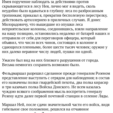
Имея поручение наблюдать за действиями против
скрывающегося в лесу Нея, лично мог я видеть, сколь
неудобно было вдаваться в глубину леса по разбросанным
тропинкам; приказал я, прекратив бесполезную перестрелку,
действовать артиллериею в приличных случаях. Я донес
Милорадовичу, что вышедшие из опушки леса
неприятельские колонны, соединившись, взяли направление
на нашу позицию, остановились недалеко от батарей наших и
отправили от себя для переговоров офицера, который
объявил, что число всех чинов, состоящих в колонне и
сдающихся пленными, более шести тысяч человек; оружие у
них далеко неравное числу людей, пушки ни одной.
Ужасен был вид на них близкого разрушения от города.
Весьма немногих сохранить возможно было.
Фельдмаршал разрешил сделанное прежде генералом Розеном
представление выступить с отрядом для наблюдения; в состав
его назначены полки гвардейской пехоты, два полка кирасир
и три казачьих полка Войска Донского. Не всем казалась
чуждою всякого соображения мысль воспретить генералу
Розену идти далее первой почтовой станции в селение Ляды.
Маршал Ней, после сдачи значительной части его войск, видя
гибельное свое положение, решился на отчаянное