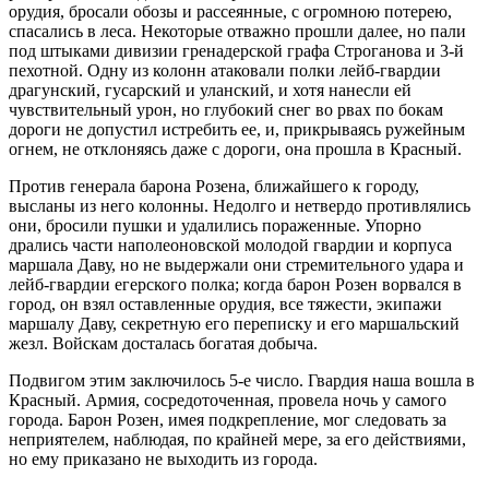
орудия, бросали обозы и рассеянные, с огромною потерею,
спасались в леса. Некоторые отважно прошли далее, но пали
под штыками дивизии гренадерской графа Строганова и 3-й
пехотной. Одну из колонн атаковали полки лейб-гвардии
драгунский, гусарский и уланский, и хотя нанесли ей
чувствительный урон, но глубокий снег во рвах по бокам
дороги не допустил истребить ее, и, прикрываясь ружейным
огнем, не отклоняясь даже с дороги, она прошла в Красный.
Против генерала барона Розена, ближайшего к городу,
высланы из него колонны. Недолго и нетвердо противлялись
они, бросили пушки и удалились пораженные. Упорно
дрались части наполеоновской молодой гвардии и корпуса
маршала Даву, но не выдержали они стремительного удара и
лейб-гвардии егерского полка; когда барон Розен ворвался в
город, он взял оставленные орудия, все тяжести, экипажи
маршалу Даву, секретную его переписку и его маршальский
жезл. Войскам досталась богатая добыча.
Подвигом этим заключилось 5-е число. Гвардия наша вошла в
Красный. Армия, сосредоточенная, провела ночь у самого
города. Барон Розен, имея подкрепление, мог следовать за
неприятелем, наблюдая, по крайней мере, за его действиями,
но ему приказано не выходить из города.