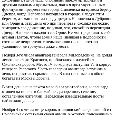
Духовщину, где овладел огромным парком артиллерии и
другими важными предметами, явился пред укрепленным
французами предместьем города Смоленска на правом берегу
Днепра, когда Наполеон находился в городе. Следуя этим
берегом, атаман полагал предупредить Наполеона в Дубровне
или Орше и, затрудняя его при переправе, сколько возможно
замедлить его движение, но узнав, что, спокойно перешедши
Днепр, Наполеон находится в Орше. Не мог представить себе
атаман Платов, чтобы армия наша, знавшая в подробности
состояние неприятеля, с неимоверною поспешностию
уходящего, не тронулась даже с места.
Ноября 3-го числа авангард генерала Милорадовича, не дойдя
десяти верст до Красного, приблизился к идущей от
Смоленска дороге. Место IV-го корпуса заступил VI-й корпус
генерала Раевского. Часть кавалерии авангарда вступила в
дело, неприятель скрылся в лес. Взяты пленные и в обозе
богатая из Москвы добыча.
В этот день наша пехота мало была употреблена, и авангард
отошел на ночлег в ближайшее, разоренное, селение,
оставленное жителями. Передовые извещательные посты
наблюдали дорогу.
Ноября 4-го числа вице-король италиянский, следовавший из
Смоленска с остатками своей армии, к которой присоединено