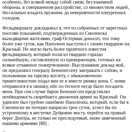
особенно, без всякой между собой связи, без взаимной
обороны, в совершенном расстройстве, со множеством людей,
бессильных владеть оружием, до невероятности изнуренных
голодом.
Фельдмаршалу докладывал я, что из собранных от окрестных
поселян показаний, подтвержденных из Смоленска
выходящими жителями, граф Остерман доносит, что тому
более уже суток, как Наполеон выступил с своею гвардиею на
Красный. Не могло быть более приятного известия
фельдмаршалу, который полагал гвардию гораздо
сильнейшую, составленную из приверженцев, готовых на
всякое отчаянное пожертвование. Выслушавши доклад мой,
он предложил генералу Беннингсену завтракать с собою, и
положивши на тарелку котлету, с обыкновенною
приветливостию подал мне ее и вместе рюмку вина. С ними
отправился я к окошку, ибо по тесноте негде было посадить
меня. При сем случае барон Беннингсен представлял
необходимость скорейшего движения армии на Красный. Он
удивлен был грубою ошибкою Наполеона, который, если бы в
Смоленске не потерял напрасно трое суток, успел бы по
устроенному в местечке Дубровне мосту, перейти на правый
берег Днепра, не только не преследуемый, ниже замеченный
нашими армиями [88] .