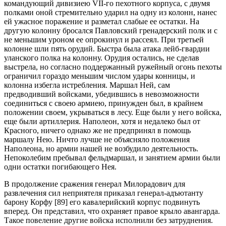
командующий дивизиею VII-го пехотного корпуса, с двумя
полками оной стремительно ударил на одну из колонн, нанес
ей ужасное поражение и разметал слабые ее остатки. На
другую колонну бросался Павловский гренадерский полк и с
не меньшим уроном ее опрокинул и рассеял. При третьей
колонне шли пять орудий. Быстра была атака лейб-гвардии
уланского полка на колонну. Орудия остались, не сделав
выстрела, но согласно поддержанный ружейный огонь пехоты
ограничил гораздо меньшим числом удары конницы, и
колонна избегла истребления. Маршал Ней, сам
предводивший войсками, убедившись в невозможности
соединиться с своею армиею, принужден был, в крайнем
положении своем, укрываться в лесу. Еще были у него войска,
еще были артиллерия. Наполеон, хотя и недалеко был от
Красного, ничего однако же не предпринял в помощь
маршалу Нею. Ничто лучше не объясняло положения
Наполеона, но армии нашей не возбудило деятельность.
Непоколебим пребывал фельдмаршал, и занятием армии были
одни остатки погибающего Нея.
В продолжение сражения генерал Милорадович для
развлечения сил неприятеля приказал генерал-адъютанту
барону Корфу [89] его кавалерийский корпус подвинуть
вперед. Он представил, что охраняет правое крыло авангарда.
Такое повеление другие войска исполнили без затруднения.