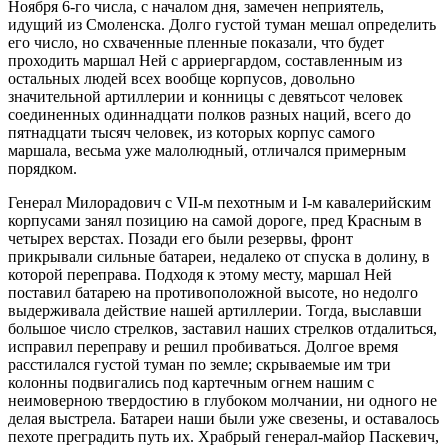
Ноября 6-го числа, с началом дня, замечен неприятель,
идущий из Смоленска. Долго густой туман мешал определить
его число, но схваченные пленные показали, что будет
проходить маршал Ней с арриергардом, составленным из
остальных людей всех вообще корпусов, довольно
значительной артиллерии и конницы с девятьсот человек
соединенных одиннадцати полков разных наций, всего до
пятнадцати тысяч человек, из которых корпус самого
маршала, весьма уже малолюдный, отличался примерным
порядком.
Генерал Милорадович с VII-м пехотным и I-м кавалерийским
корпусами занял позицию на самой дороге, пред Красным в
четырех верстах. Позади его были резервы, фронт
прикрывали сильные батареи, недалеко от спуска в долину, в
которой переправа. Подходя к этому месту, маршал Ней
поставил батарею на противоположной высоте, но недолго
выдерживала действие нашей артиллерии. Тогда, выславши
большое число стрелков, заставил наших стрелков отдалиться,
исправил переправу и решил пробиваться. Долгое время
расстилался густой туман по земле; скрываемые им три
колонны подвигались под картечным огнем нашим с
неимоверною твердостию в глубоком молчании, ни одного не
делая выстрела. Батареи наши были уже свезены, и оставалось
пехоте преградить путь их. Храбрый генерал-майор Паскевич,