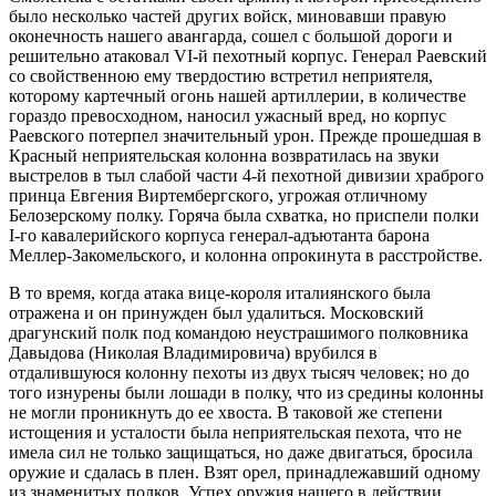
было несколько частей других войск, миновавши правую
оконечность нашего авангарда, сошел с большой дороги и
решительно атаковал VI-й пехотный корпус. Генерал Раевский
со свойственною ему твердостию встретил неприятеля,
которому картечный огонь нашей артиллерии, в количестве
гораздо превосходном, наносил ужасный вред, но корпус
Раевского потерпел значительный урон. Прежде прошедшая в
Красный неприятельская колонна возвратилась на звуки
выстрелов в тыл слабой части 4-й пехотной дивизии храброго
принца Евгения Виртембергского, угрожая отличному
Белозерскому полку. Горяча была схватка, но приспели полки
I-го кавалерийского корпуса генерал-адъютанта барона
Меллер-Закомельского, и колонна опрокинута в расстройстве.
В то время, когда атака вице-короля италиянского была
отражена и он принужден был удалиться. Московский
драгунский полк под командою неустрашимого полковника
Давыдова (Николая Владимировича) врубился в
отдалившуюся колонну пехоты из двух тысяч человек; но до
того изнурены были лошади в полку, что из средины колонны
не могли проникнуть до ее хвоста. В таковой же степени
истощения и усталости была неприятельская пехота, что не
имела сил не только защищаться, но даже двигаться, бросила
оружие и сдалась в плен. Взят орел, принадлежавший одному
из знаменитых полков. Успех оружия нашего в действии