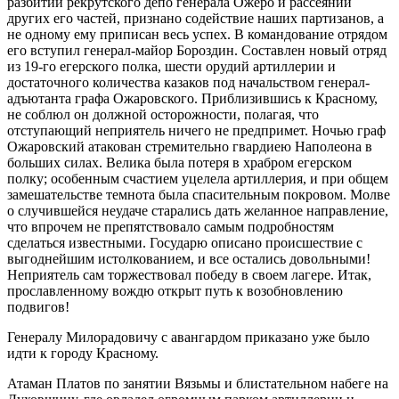
разбитии рекрутского депо генерала Ожеро и рассеянии
других его частей, признано содействие наших партизанов, а
не одному ему приписан весь успех. В командование отрядом
его вступил генерал-майор Бороздин. Составлен новый отряд
из 19-го егерского полка, шести орудий артиллерии и
достаточного количества казаков под начальством генерал-
адъютанта графа Ожаровского. Приблизившись к Красному,
не соблюл он должной осторожности, полагая, что
отступающий неприятель ничего не предпримет. Ночью граф
Ожаровский атакован стремительно гвардиею Наполеона в
больших силах. Велика была потеря в храбром егерском
полку; особенным счастием уцелела артиллерия, и при общем
замешательстве темнота была спасительным покровом. Молве
о случившейся неудаче старались дать желанное направление,
что впрочем не препятствовало самым подробностям
сделаться известными. Государю описано происшествие с
выгоднейшим истолкованием, и все остались довольными!
Неприятель сам торжествовал победу в своем лагере. Итак,
прославленному вождю открыт путь к возобновлению
подвигов!
Генералу Милорадовичу с авангардом приказано уже было
идти к городу Красному.
Атаман Платов по занятии Вязьмы и блистательном набеге на