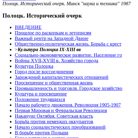
Полоцк. Исторический очерк. Минск "наука и техника" 1987
Полоцк. Исторический очерк
ВВЕДЕНИЕ
Прошлое по раскопкам и летописям
Важный центр на Западной Двине
Общественно-политическая жизнь. Борьба с крест
>
Культура Полоцка IX-XIII вв
Социально-экономическое развитие. Население го
Войны XVII-XVIII в. Хозяйство города
Культура Полоцка
Город после воссоединения
Зарождений капиталистических отношений
Просвещение и общественная жизнь
Промышленность и торговля. Городское хозяйство
Культура и просвещение
Положение трудящихся
Начало рабочего движения. Революция 1905-1907
Первая Мировая и Февральская Революция
Накануне Октября. Советская власть
Борьба против немецких оккупантов
Начало социалистических преобразований
В борьбе против Польши