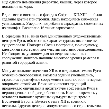
еще одного помещения (вероятно, башни), через которое
попадали на хоры.
Вдоль всего восточного фасада к Софии в XII-XIII вв. были
сделаны другие пристройки. Здесь находилась княжеская
усыпальница. Умерших погребали в саркофагах, сложенных
из плинфы. Раскопано 16 таких саркофагов.
В середине XI в. Киев был единственным художественным
центром Руси, ибо местных архитектурных школ еще не
существовало. Полоцкая София построена, по-видимому,
киевскими мастерами при участии местных ремесленников.
Необходимым условием для возведения каменных
сооружений являлось наличие высокого уровня ремесла и
развитой городской жизни.
Монументальное зодчество XII в. в отдельных землях Руси
отмечено своеобразием. Размеры зданий уменьшались,
строились трехнефные сооружения с шестью или четырьмя
опорными столбами. Влияние киевских традиций
продолжало ощущаться в архитектуре всех земель Руси в
период феодальной раздробленности. Киев по-прежнему
оставался наиболее крупным культурным центром, в
Восточной Европе. Вместе с тем в XII в. возникло
несколько'других центров монументального строительства.