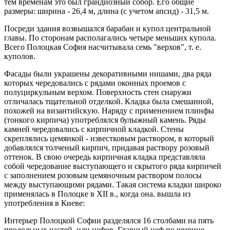
тем временам это был грандиозный собор. Его общие
размеры: ширина - 26,4 м, длина (с учетом апсид) - 31,5 м.
Посреди здания возвышался барабан и купол центральной
главы. По сторонам располагались четыре меньших купола.
Всего Полоцкая София насчитывала семь "верхов", т. е.
куполов.
Фасады были украшены декоративными нишами, два ряда
которых чередовались с рядами оконных проемов с
полуциркульным верхом. Поверхность стен снаружи
отличалась тщательной отделкой. Кладка была смешанной,
похожей на византийскую. Наряду с применением плинфы
(тонкого кирпича) употреблялся булыжный камень. Ряды
камней чередовались с кирпичной кладкой. Стены
скреплялись цемянкой - известковым раствором, в который
добавлялся толченый кирпич, придавая раствору розовый
оттенок. В свою очередь кирпичная кладка представляла
собой чередование выступающего и скрытого ряда кирпичей
с заполнением розовым цемяночным раствором полосы
между выступающими рядами. Такая система кладки широко
применялась в Полоцке в XII в., когда она. вышла из
употребления в Киеве:
Интерьер Полоцкой Софии разделялся 16 столбами на пять
продольных частей, или нефов. Главный неф по ширине