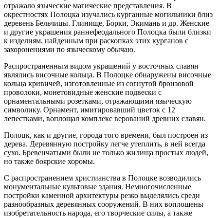
отражало языческие магические представления. В
окрестностях Полоцка изучались курганные могильники близ
деревень Бельчицы. Глинище, Борки, Экимань и др. Женские
и другие украшения раннефеодального Полоцка были близки
к изделиям, найденным при раскопках этих курганов с
захоронениями по языческому обычаю.
Распространенным видом украшений у восточных славян
являлись височные кольца. В Полоцке обнаружены височные
кольца кривичей, изготовленные из согнутой бронзовой
проволоки, монетовидные женские подвески с
орнаментальными розетками, отражающими языческую
символику. Орнамент, имитировавший цветок с 12
лепестками, воплощал комплекс верований древних славян.
Полоцк, как и другие, города того времени, был построен из
дерева. Деревянную постройку легче утеплить, в ней всегда
сухо. Бревенчатыми были не только жилища простых людей,
но также боярские хоромы.
С распространением христианства в Полоцке возводились
монументальные культовые здания. Немногочисленные
постройки каменной архитектуры резко выделялись среди
разнообразных деревянных сооружений. В них воплощены
изобретательность народа, его творческие силы, а также