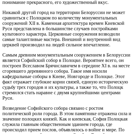
понимание прекрасного, его художественный вкус.
Никакой другой город на территории Белоруссии не может
сравниться с Полоцком по количеству монументальных
сооружений XII в. Каменная архитектура времен Киевской
Руси представлена в большинстве случаев постройками
культового характера. Церковные сооружения возводили
самые талантливые мастера. Внешний и внутренний вид
церквей производил на людей сильное впечатление.
Самым древним монументальным сооружением в Белоруссии
является Софийский собор в Полоцке. Вероятнее всего, он
построен Всеславом Брячиславичем в середине XI в. на месте
сгоревшего деревянного собора. Такое имя носили
кафедральные соборы в Киеве, Новгороде и Полоцке. Этот
факт отражает глубокие корни связей, единую историческую
судьбу трех городов и их культуры, а также то, что Полоцк
стремился стать наравне с двумя крупнейшими центрами
Руси.
Возведение Софийского собора связано с ростом
политической роли города. В этом памятнике отражена сила и
значение полоцких князей. Как и киевская, София Полоцкая
служила главным общественным зданием города, где
происходил прием послов, объявлялось о войне и мире. По