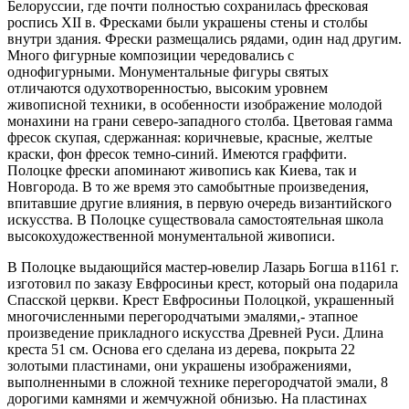
Белоруссии, где почти полностью сохранилась фресковая
роспись XII в. Фресками были украшены стены и столбы
внутри здания. Фрески размещались рядами, один над другим.
Много фигурные композиции чередовались с
однофигурными. Монументальные фигуры святых
отличаются одухотворенностью, высоким уровнем
живописной техники, в особенности изображение молодой
монахини на грани северо-западного столба. Цветовая гамма
фресок скупая, сдержанная: коричневые, красные, желтые
краски, фон фресок темно-синий. Имеются граффити.
Полоцке фрески апоминают живопись как Киева, так и
Новгорода. В то же время это самобытные произведения,
впитавшие другие влияния, в первую очередь византийского
искусства. В Полоцке существовала самостоятельная школа
высокохудожественной монументальной живописи.
В Полоцке выдающийся мастер-ювелир Лазарь Богша в1161 г.
изготовил по заказу Евфросиньи крест, который она подарила
Спасской церкви. Крест Евфросиньи Полоцкой, украшенный
многочисленными перегородчатыми эмалями,- этапное
произведение прикладного искусства Древней Руси. Длина
креста 51 см. Основа его сделана из дерева, покрыта 22
золотыми пластинами, они украшены изображениями,
выполненными в сложной технике перегородчатой эмали, 8
дорогими камнями и жемчужной обнизью. На пластинах