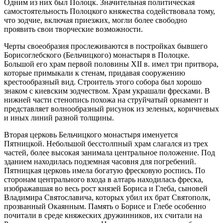
Одним из них был Полоцк. Значительная политическая
самостоятельность Полоцкого княжества содействовала тому,
что зодчие, включая приезжих, могли более свободно
проявить свои творческие возможности.
Черты своеобразия прослеживаются в постройках бывшего
Борисоглебского (Бельчицкого) монастыря в Полоцке.
Большой его храм первой половины XII в. имел три притвора,
которые примыкали к стенам, придавая сооружению
крестообразный вид. Строитель этого собора был хорошо
знаком с киевским зодчеством. Храм украшали фресками. В
нижней части стенопись похожа на струйчатый орнамент и
представляет волнообразный рисунок из зеленых, коричневых
и иных линий разной толщины.
Вторая церковь Бельчицкого монастыря именуется
Пятницкой. Небольшой бесстолпный храм слагался из трех
частей, более высокая занимала центральное положение. Под
зданием находилась подземная часовня для погребений.
Пятницкая церковь имела богатую фресковую роспись. По
сторонам центрального входа в алтарь находилась фреска,
изображавшая во весь рост князей Бориса и Глеба, сыновей
Владимира Святославича, которых убил их брат Святополк,
прозванный Окаянным. Память о Борисе и Глебе особенно
почитали в среде княжеских дружинников, их считали на