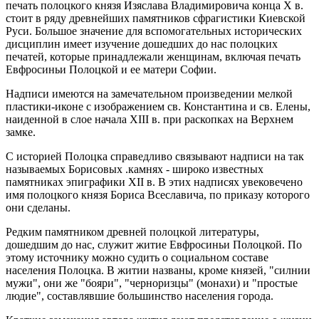
печать полоцкого князя Изяслава Владимировича конца Х в.
стоит в ряду древнейших памятников сфрагистики Киевской
Руси. Большое значение для вспомогательных исторических
дисциплин имеет изучение дошедших до нас полоцких
печатей, которые принадлежали женщинам, включая печать
Евфросиньи Полоцкой и ее матери Софии.
Надписи имеются на замечательном произведении мелкой
пластики-иконе с изображением св. Константина и св. Елены,
наиденной в слое начала XIII в. при раскопках на Верхнем
замке.
С историей Полоцка справедливо связывают надписи на так
называемых Борисовых .камнях - широко известных
памятниках эпиграфики XII в. В этих надписях увековечено
имя полоцкого князя Бориса Всеславича, по приказу которого
они сделаны.
Редким памятником древней полоцкой литературы,
дошедшим до нас, служит житие Евфросиньи Полоцкой. По
этому источнику можно судить о социальном составе
населения Полоцка. В житии названы, кроме князей, "силнии
мужи", они же "бояри", "черноризцы" (монахи) и "простые
людие", составлявшие большинство населения города.