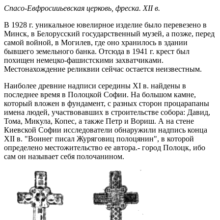
Спасо-Евфросииьевская церковь, фреска. XII в.
В 1928 г. уникальное ювелирное изделие было перевезено в
Минск, в Белорусский государственный музей, а позже, перед
самой войной, в Могилев, где оно хранилось в здании
бывшего земельного банка. Отсюда в 1941 г. крест был
похищен немецко-фашистскими захватчиками.
Местонахождение реликвии сейчас остается неизвестным.
Наиболее древние надписи середины XI в. найдены в
последнее время в Полоцкой Софии. На большом камне,
который вложен в фундамент, с разных сторон процарапаны
имена людей, участвовавших в строительстве собора: Давид,
Тома, Микула, Копес, а также Петр и Вориш. А на стене
Киевской Софии исследователи обнаружили надпись конца
XII в. "Воинег писал Журяговиц полоцянин", в которой
определено местожительство ее автора.- город Полоцк, ибо
сам он называет себя полочанином.