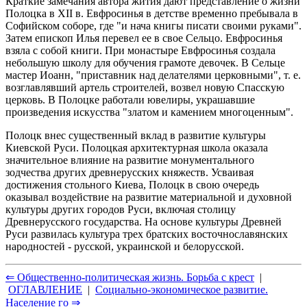
Краткие замечания автора жития дают представление о жизни
Полоцка в XII в. Евфросинья в детстве временно пребывала в
Софийском соборе, где "и нача книгы писати своими руками".
Затем епископ Илья перевел ее в свое Сельцо. Евфросинья
взяла с собой книги. При монастыре Евфросинья создала
небольшую школу для обучения грамоте девочек. В Сельце
мастер Иоанн, "приставник над делателями церковными", т. е.
возглавлявший артель строителей, возвел новую Спасскую
церковь. В Полоцке работали ювелиры, украшавшие
произведения искусства "златом и камением многоценным".
Полоцк внес существенный вклад в развитие культуры
Киевской Руси. Полоцкая архитектурная школа оказала
значительное влияние на развитие монументального
зодчества других древнерусских княжеств. Усваивая
достижения стольного Киева, Полоцк в свою очередь
оказывал воздействие на развитие материальной и духовной
культуры других городов Руси, включая столицу
Древнерусского государства. На основе культуры Древней
Руси развилась культура трех братских восточнославянских
народностей - русской, украинской и белорусской.
⇐ Общественно-политическая жизнь. Борьба с крест
|
ОГЛАВЛЕНИЕ
|
Социально-экономическое развитие.
Население го ⇒