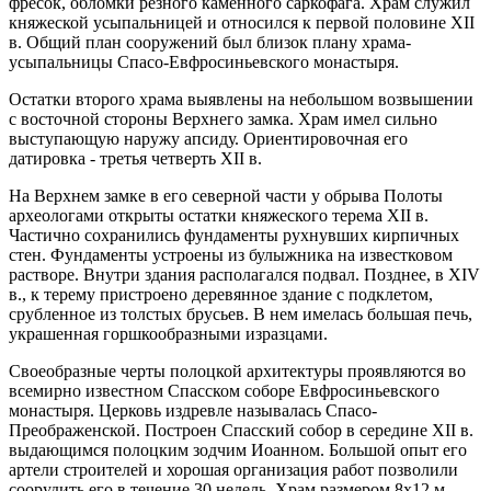
фресок, обломки резного каменного саркофага. Храм служил
княжеской усыпальницей и относился к первой половине XII
в. Общий план сооружений был близок плану храма-
усыпальницы Спасо-Евфросиньевского монастыря.
Остатки второго храма выявлены на небольшом возвышении
с восточной стороны Верхнего замка. Храм имел сильно
выступающую наружу апсиду. Ориентировочная его
датировка - третья четверть XII в.
На Верхнем замке в его северной части у обрыва Полоты
археологами открыты остатки княжеского терема XII в.
Частично сохранились фундаменты рухнувших кирпичных
стен. Фундаменты устроены из булыжника на известковом
растворе. Внутри здания располагался подвал. Позднее, в XIV
в., к терему пристроено деревянное здание с подклетом,
срубленное из толстых брусьев. В нем имелась большая печь,
украшенная горшкообразными изразцами.
Своеобразные черты полоцкой архитектуры проявляются во
всемирно известном Спасском соборе Евфросиньевского
монастыря. Церковь издревле называлась Спасо-
Преображенской. Построен Спасский собор в середине XII в.
выдающимся полоцким зодчим Иоанном. Большой опыт его
артели строителей и хорошая организация работ позволили
соорудить его в течение 30 недель. Храм размером 8х12 м