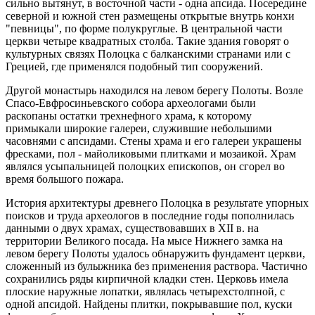
сильно вытянут, в восточной части - одна апсида. Посередине
северной и южной стен размещены открытые внутрь конхи
"певницы", по форме полукруглые. В центральной части
церкви четыре квадратных столба. Такие здания говорят о
культурных связях Полоцка с балканскими странами или с
Грецией, где применялся подобный тип сооружений.
Другой монастырь находился на левом берегу Полоты. Возле
Спасо-Евфросиньевского собора археологами были
раскопаны остатки трехнефного храма, к которому
примыкали широкие галереи, служившие небольшими
часовнями с апсидами. Стены храма и его галереи украшены
фресками, пол - майоликовыми плитками и мозаикой. Храм
являлся усыпальницей полоцких епископов, он сгорел во
время большого пожара.
История архитектуры древнего Полоцка в результате упорных
поисков и труда археологов в последние годы пополнилась
данными о двух храмах, существовавших в XII в. на
территории Великого посада. На мысе Нижнего замка на
левом берегу Полоты удалось обнаружить фундамент церкви,
сложенный из булыжника без применения раствора. Частично
сохранились ряды кирпичной кладки стен. Церковь имела
плоские наружные лопатки, являлась четырехстолпной, с
одной апсидой. Найдены плитки, покрывавшие пол, куски