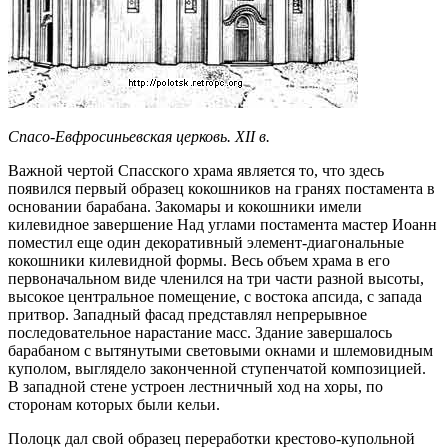
Спасо-Евфросиньевская церковь. XII в.
Важной чертой Спасского храма является то, что здесь
появился первый образец кокошников на гранях постамента в
основании барабана. Закомары и кокошники имели
килевидное завершение Над углами постамента мастер Иоанн
поместил еще один декоративный элемент-диагональные
кокошники килевидной формы. Весь объем храма в его
первоначальном виде членился на три части разной высоты,
высокое центральное помещение, с востока апсида, с запада
притвор. Западный фасад представлял непрерывное
последовательное нарастание масс. Здание завершалось
барабаном с вытянутыми световыми окнами и шлемовидным
куполом, выглядело законченной ступенчатой композицией.
В западной стене устроен лестничный ход на хоры, по
сторонам которых были кельи.
Полоцк дал свой образец переработки крестово-купольной