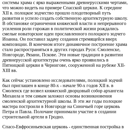
системы храма с ярко выраженными древнерусскими чертами,
что можно видеть на примере Спасской церкви. К середине
XII в. полоцкое зодчество прошло плодотворный путь
развития и успело создать собственную архитектурную школу.
В обстановке ограничения княжеской власти и непрерывного
усиления роли горожан в политической жизни рождались
смелые новаторские идеи прославленного полоцкого зодчего
Иоанна. Он поставил задачу создания стремящейся вверх
композиции. В конечном итоге динамичное построение храма
стало распространяться в других городах Руси: Смоленске,
Новгороде, Рязани, Пскове. Эти новые традиции в развитии
древнерусской архитектуры очень ярко проявились в
Пятницкой церкви в Чернигове, сооруженной на рубеже XII-
XIII вв.
Как сейчас установлено исследователями, полоцкий зодчий
был приглашен в конце 80-х - начале 90-х годов XII в. в
Смоленск где возвел княжеский дворцовый собор архангела
Михаила и тем самым заложил основы возникновения
смоленской архитектурной школы. В эти же годы полоцкие
мастера построили в Новгороде на Синичьей горе церковь
Петра и Павла. Полочане принимали участие в создании
строительной артели в Гродно.
Спасо-Евфросиньевская церковь - единственная постройка в