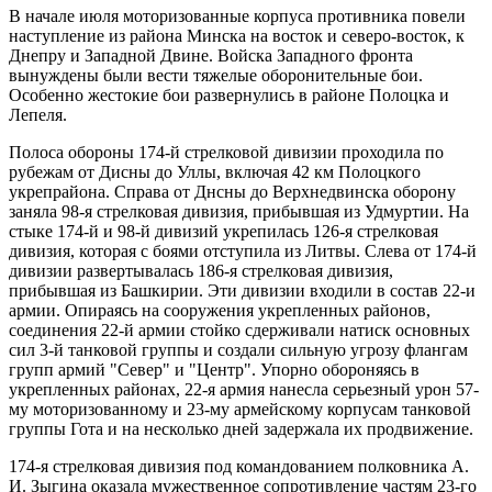
В начале июля моторизованные корпуса противника повели
наступление из района Минска на восток и северо-восток, к
Днепру и Западной Двине. Войска Западного фронта
вынуждены были вести тяжелые оборонительные бои.
Особенно жестокие бои развернулись в районе Полоцка и
Лепеля.
Полоса обороны 174-й стрелковой дивизии проходила по
рубежам от Дисны до Уллы, включая 42 км Полоцкого
укрепрайона. Справа от Днсны до Верхнедвинска оборону
заняла 98-я стрелковая дивизия, прибывшая из Удмуртии. На
стыке 174-й и 98-й дивизий укрепилась 126-я стрелковая
дивизия, которая с боями отступила из Литвы. Слева от 174-й
дивизии развертывалась 186-я стрелковая дивизия,
прибывшая из Башкирии. Эти дивизии входили в состав 22-и
армии. Опираясь на сооружения укрепленных районов,
соединения 22-й армии стойко сдерживали натиск основных
сил 3-й танковой группы и создали сильную угрозу флангам
групп армий "Север" и "Центр". Упорно обороняясь в
укрепленных районах, 22-я армия нанесла серьезный урон 57-
му моторизованному и 23-му армейскому корпусам танковой
группы Гота и на несколько дней задержала их продвижение.
174-я стрелковая дивизия под командованием полковника А.
И. Зыгина оказала мужественное сопротивление частям 23-го