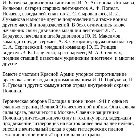
И. Батляева, дивизионы капитанов И. А. Антонова, Линькова,
Рылькова, батареи старших лейтенантов А. Ф. Попеля,
Нечаева, взводы лейтенантов И. С. Сыровацкого, И. И.
Лукьянова и многие другие подразделения, а также воины
других частей и подразделений. В боях отличились также
начальник связи дивизиона младший лейтенант Л. И.
Бардуков, начальник штаба дивизиона Ю. И. Максимов,
командир орудия сержант А. 3. Сутормин, оружейный мастер
С. А. Сергиевский, младший командир Ю. П. Ртищев,
водитель 3. К. Гладченко, красноармеец М. А. Стельмах,
позднее ставший известным украинским писателем, и многие
другие.
Вместе с частями Красной Армии упорное сопротивление
врагу оказали взводы под командованием И. П. Горбукова, П.
Е. Гукова и других коммунистов отряда внутренней охраны
Полоцка.
Героическая оборона Полоцка в июне-июле 1941 г.-одна из
славных страниц Великой Отечественной войны. Она сковала
силы врага, рвавшегося к Москве. Славные защитники
Полоцка уничтожая живую силу и технику врага, задержали
продвижение гитлеровцев на восток более чем на две недели,
внесли значительный вклад в срыв гитлеровских планов
"молниеносной войны" против нашей страны.