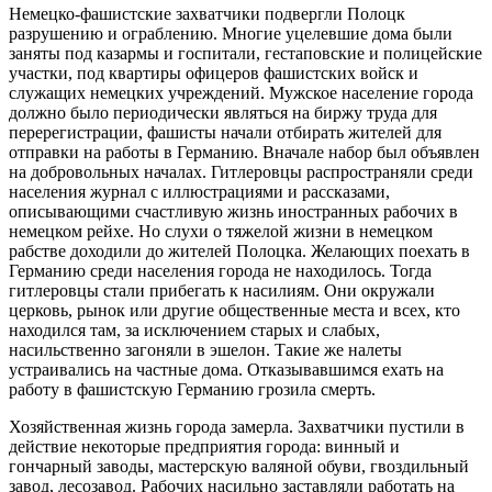
Немецко-фашистские захватчики подвергли Полоцк
разрушению и ограблению. Многие уцелевшие дома были
заняты под казармы и госпитали, гестаповские и полицейские
участки, под квартиры офицеров фашистских войск и
служащих немецких учреждений. Мужское население города
должно было периодически являться на биржу труда для
перерегистрации, фашисты начали отбирать жителей для
отправки на работы в Германию. Вначале набор был объявлен
на добровольных началах. Гитлеровцы распространяли среди
населения журнал с иллюстрациями и рассказами,
описывающими счастливую жизнь иностранных рабочих в
немецком рейхе. Но слухи о тяжелой жизни в немецком
рабстве доходили до жителей Полоцка. Желающих поехать в
Германию среди населения города не находилось. Тогда
гитлеровцы стали прибегать к насилиям. Они окружали
церковь, рынок или другие общественные места и всех, кто
находился там, за исключением старых и слабых,
насильственно загоняли в эшелон. Такие же налеты
устраивались на частные дома. Отказывавшимся ехать на
работу в фашистскую Германию грозила смерть.
Хозяйственная жизнь города замерла. Захватчики пустили в
действие некоторые предприятия города: винный и
гончарный заводы, мастерскую валяной обуви, гвоздильный
завод, лесозавод. Рабочих насильно заставляли работать на