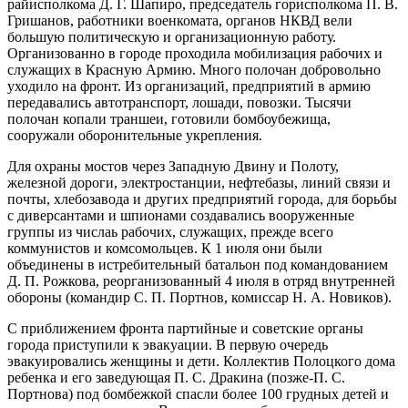
райисполкома Д. Г. Шапиро, председатель горисполкома П. В.
Гришанов, работники военкомата, органов НКВД вели
большую политическую и организационную работу.
Организованно в городе проходила мобилизация рабочих и
служащих в Красную Армию. Много полочан добровольно
уходило на фронт. Из организаций, предприятий в армию
передавались автотранспорт, лошади, повозки. Тысячи
полочан копали траншеи, готовили бомбоубежища,
сооружали оборонительные укрепления.
Для охраны мостов через Западную Двину и Полоту,
железной дороги, электростанции, нефтебазы, линий связи и
почты, хлебозавода и других предприятий города, для борьбы
с диверсантами и шпионами создавались вооруженные
группы из числаь рабочих, служащих, прежде всего
коммунистов и комсомольцев. К 1 июля они были
объединены в истребительный батальон под командованием
Д. П. Рожкова, реорганизованный 4 июля в отряд внутренней
обороны (командир С. П. Портнов, комиссар Н. А. Новиков).
С приближением фронта партийные и советские органы
города приступили к эвакуации. В первую очередь
эвакуировались женщины и дети. Коллектив Полоцкого дома
ребенка и его заведующая П. С. Дракина (позже-П. С.
Портнова) под бомбежкой спасли более 100 грудных детей и