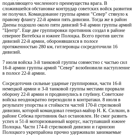
подавляющего численного преимущества врага. В
сложившейся обстановке контрудар советских войск развития
не получил. Командование группы армии "Север" стянуло к
правому флангу 22-й армии пять дивизии. Тогда же в район
Диены подошло около пяти дивизий 9-й армии группы армий
"Центр". Еще две группировки противник создал в районе
севернее Витебска и южнее Полоцка. Всего против шести
дивизий 22-й армии, оборонявшихся в полосе
протяженностью 280 км, гитлеровцы сосредоточили 16
дивизий.
7 июля войска 3-й танковой группы совместно с частью сил
16-й армии группы армий "Север" возобновили наступление
в полосе 22-й армии.
Сосредоточив сильные ударные группировки, части 16-й
немецкой армии и 3-й танковой группы местами прорвали
оборону 22-й армии н продвинулись в глубину. Советские
войска неоднократно переходили в контратаки. 8 июля в
результате упорства и стойкости частей 170-й стрелковой
дивизии, которой командовал генерал-майор Н. К. Силкин, в
районе Себежа противник был остановлен. Не смог развить
успех и 51-й моторизованный корпус, наступавший южнее
Полоцка. Части 174-й стрелковой дивизии и гарнизон
Полоцкого укрепрайона прочно удерживали занимаемые