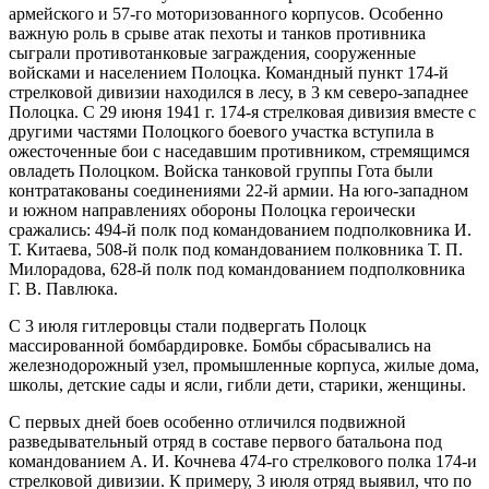
армейского и 57-го моторизованного корпусов. Особенно
важную роль в срыве атак пехоты и танков противника
сыграли противотанковые заграждения, сооруженные
войсками и населением Полоцка. Командный пункт 174-й
стрелковой дивизии находился в лесу, в 3 км северо-западнее
Полоцка. С 29 июня 1941 г. 174-я стрелковая дивизия вместе с
другими частями Полоцкого боевого участка вступила в
ожесточенные бои с наседавшим противником, стремящимся
овладеть Полоцком. Войска танковой группы Гота были
контратакованы соединениями 22-й армии. На юго-западном
и южном направлениях обороны Полоцка героически
сражались: 494-й полк под командованием подполковника И.
Т. Китаева, 508-й полк под командованием полковника Т. П.
Милорадова, 628-й полк под командованием подполковника
Г. В. Павлюка.
С 3 июля гитлеровцы стали подвергать Полоцк
массированной бомбардировке. Бомбы сбрасывались на
железнодорожный узел, промышленные корпуса, жилые дома,
школы, детские сады и ясли, гибли дети, старики, женщины.
С первых дней боев особенно отличился подвижной
разведывательный отряд в составе первого батальона под
командованием А. И. Кочнева 474-го стрелкового полка 174-и
стрелковой дивизии. К примеру, 3 июля отряд выявил, что по