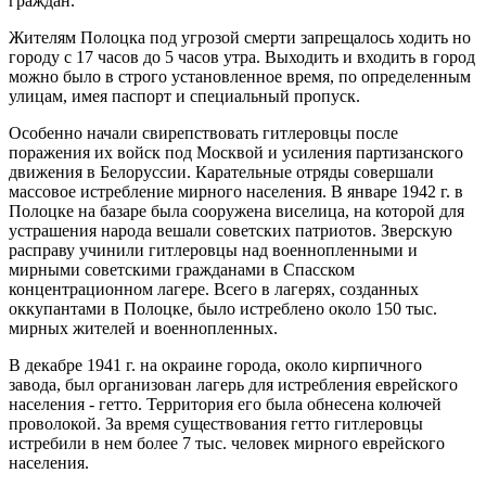
граждан.
Жителям Полоцка под угрозой смерти запрещалось ходить но
городу с 17 часов до 5 часов утра. Выходить и входить в город
можно было в строго установленное время, по определенным
улицам, имея паспорт и специальный пропуск.
Особенно начали свирепствовать гитлеровцы после
поражения их войск под Москвой и усиления партизанского
движения в Белоруссии. Карательные отряды совершали
массовое истребление мирного населения. В январе 1942 г. в
Полоцке на базаре была сооружена виселица, на которой для
устрашения народа вешали советских патриотов. Зверскую
расправу учинили гитлеровцы над военнопленными и
мирными советскими гражданами в Спасском
концентрационном лагере. Всего в лагерях, созданных
оккупантами в Полоцке, было истреблено около 150 тыс.
мирных жителей и военнопленных.
В декабре 1941 г. на окраине города, около кирпичного
завода, был организован лагерь для истребления еврейского
населения - гетто. Территория его была обнесена колючей
проволокой. За время существования гетто гитлеровцы
истребили в нем более 7 тыс. человек мирного еврейского
населения.