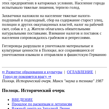
этих предприятиях в каторжных условиях. Население города
испытывало тяжелые лишения, терпело голод.
Захватчики наложили на население тяжелые налоги-
подушный и подоходный, сбор на содержание старост улиц,
полиции и других оккупацонных властей, налог на рабочий
скот, собак и т. д. Жители облагались обязательными
натуральными поставками. Взимание налогов и поставок с
населения сопровождалось грабежом и репрессиями.
Гитлеровцы разрушали и уничтожали материальные и
культурные ценности в Полоцке, все сохранявшееся от
уничтожения изымали и отправляли в фашистскую Германию
⇐ Развитие образования и культуры
|
ОГЛАВЛЕНИЕ
|
Город не покоряется врагу ⇒
Полоцк. Исторический очерк. Минск "наука и техника" 1987
Полоцк. Исторический очерк
ВВЕДЕНИЕ
Прошлое по раскопкам и летописям
Важный центр на Западной Двине