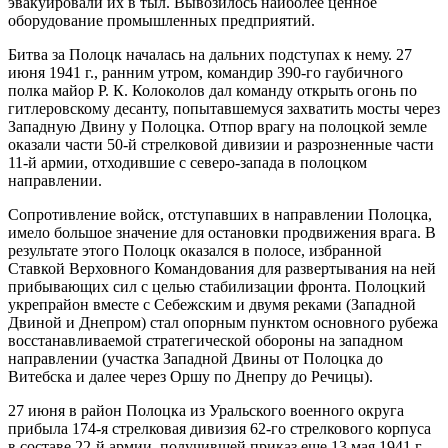
эвакуировали их в тыл. Вывозилось наиболее ценное
оборудование промышленных предприятий.
Битва за Полоцк началась на дальних подступах к нему. 27
июня 1941 г., ранним утром, командир 390-го гаубичного
полка майор Р. К. Колоколов дал команду открыть огонь по
гитлеровскому десанту, попытавшемуся захватить мосты через
Западную Двину у Полоцка. Отпор врагу на полоцкой земле
оказали части 50-й стрелковой дивизии и разрозненные части
11-й армии, отходившие с северо-запада в полоцком
направлении.
Сопротивление войск, отступавших в направлении Полоцка,
имело большое значение для остановки продвижения врага. В
результате этого Полоцк оказался в полосе, избранной
Ставкой Верховного Командования для развертывания на ней
прибывающих сил с целью стабилизации фронта. Полоцкий
укрепрайон вместе с Себежским и двумя реками (Западной
Двиной и Днепром) стал опорным пунктом основного рубежа
восстанавливаемой стратегической обороны на западном
направлении (участка Западной Двины от Полоцка до
Витебска и далее через Оршу по Днепру до Речицы).
27 июня в район Полоцка из Уральского военного округа
прибыла 174-я стрелковая дивизия 62-го стрелкового корпуса
в составе 22-й армии, получившей приказ еще 13 мая 1941 г.