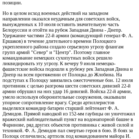
позиции.
Но в целом исход военных действий на западном
направлении оказался неудачным для советских войск,
вынужденных к 10 июля оставить значительную часть
Белоруссии и отойти на рубеж Западная Двина - Днепр.
Удержание частями 22-й армии (командующий генерал Ф. А.
Ершаков) в течение длительного времени Полоцкого
укрепленного района создало серьезную угрозу флангам
групп армий "Север" и "Центр". Поэтому главное
командование немецких сухопутных войск решило
ликвидировать эту угрозу. К вечеру 9 июля немецко-
фашистские войска подошли к рубежу рек Западная Двина и
Днепр на всем протяжении от Полоцка до Жлобина. На
подступах к Полоцку завязались ожесточенные бои. 12 июля
противник с целью разгрома шести советских дивизий 22-й
армии обрушил на них удар 16 дивизий. Войска 22-й армии,
умело используя оборонительные сооружения, оказывали
упорное сопротивление врагу. Среди артиллеристов
выделялся командир батареи старший лейтенант Ф. А.
Демидов. Прямой наводкой из 152-мм гаубицы он уничтожил
вражеский наблюдательный пункт на водонапорной башне в
Фаринове, ряд других объектов противника с живой силой и
техникой. Ф. А. Демидов пал смертью героя в бою. В боях за
Полоцк отличились; артполк под командованием майора И.