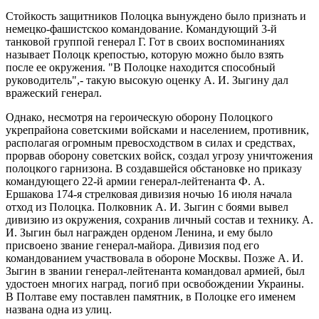
Стойкость защитников Полоцка вынуждено было признать и
немецко-фашистскоо командование. Командующий 3-й
танковой группой генерал Г. Гот в своих воспоминаниях
называет Полоцк крепостью, которую можно было взять
после ее окружения. "В Полоцке находится способный
руководитель",- такую высокую оценку А. И. Зыгину дал
вражеский генерал.
Однако, несмотря на героическую оборону Полоцкого
укрепрайона советскими войсками и населением, противник,
располагая огромным превосходством в силах и средствах,
прорвав оборону советских войск, создал угрозу уничтожения
полоцкого гарнизона. В создавшейся обстановке но приказу
командующего 22-й армии генерал-лейтенанта Ф. А.
Ершакова 174-я стрелковая дивизия ночью 16 июля начала
отход из Полоцка. Полковник А. И. Зыгин с боями вывел
дивизию из окружения, сохранив личный состав и технику. А.
И. Зыгин был награжден орденом Ленина, и ему было
присвоено звание генерал-майора. Дивизия под его
командованием участвовала в обороне Москвы. Позже А. И.
Зыгин в звании генерал-лейтенанта командовал армией, был
удостоен многих наград, погиб при освобождении Украины.
В Полтаве ему поставлен памятник, в Полоцке его именем
названа одна из улиц.