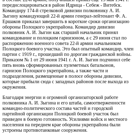
передислоцироваться в район Идрица - Себеж - Витебск.
Командиру 174-й стрелковой дивизии полковнику А. И.
Зыгину командующий 22-й армии генерал-лейтенант Ф. А.
Ершаков приказал завершить в короткие сроки организацию
обороны Полоцкого укрепрайона. Командир дивизии
полковник А. И. Зыгин как старший начальник принял
командование и полоцким гарнизоном, а с 29 июня стал по
распоряжению военного совета 22-й армии начальником
Полоцкого боевого участка. Это был опытный командир, член
партии с 1919 г., прошедший по дорогам гражданской войны.
Приказом № 1 от 29 июня 1941 г. А. И. Зыгин подчинил себе
пять вновь сформированных пулеметных батальонов,
гарнизон Полоцкого укрепрайона, а также части и
подразделения, размещенные в полосе обороны дивизии,
которые прибыли сюда с западных районов после выхода из
окружения.
Благодаря энергии и огромной организаторской работе
полковника А. И. Зыгина и его штаба, самоотверженности
командно-политического состава частей и городской
партийной организации Полоцкий боевой участок был
приведен в боевую готовность. Усилиями войск и местного
населения на переднем крае обороны укрепрайона были
устроены противотанковые сооружения.