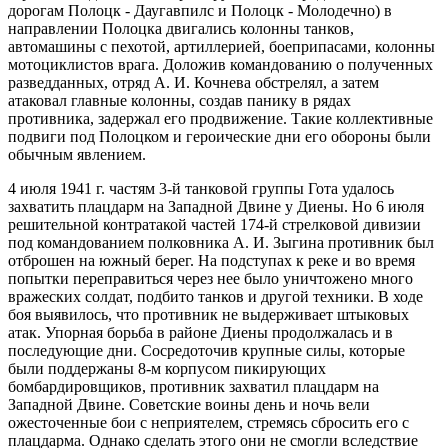
дорогам Полоцк - Даугавпилс и Полоцк - Молодечно) в
направлении Полоцка двигались колонны танков,
автомашины с пехотой, артиллерией, боеприпасами, колонны
мотоциклистов врага. Доложив командованию о полученных
разведданных, отряд А. И. Кочнева обстрелял, а затем
атаковал главные колонны, создав панику в рядах
противника, задержал его продвижение. Такие коллективные
подвиги под Полоцком и героические дни его обороны были
обычным явлением.
4 июля 1941 г. частям 3-й танковой группы Гота удалось
захватить плацдарм на Западной Двине у Диены. Но 6 июля
решительной контратакой частей 174-й стрелковой дивизии
под командованием полковника А. И. Зыгина противник был
отброшен на южный берег. На подступах к реке и во время
попытки переправиться через нее было уничтожено много
вражеских солдат, подбито танков и другой техники. В ходе
боя выявилось, что противник не выдерживает штыковых
атак. Упорная борьба в районе Диены продолжалась и в
последующие дни. Сосредоточив крупные силы, которые
были поддержаны 8-м корпусом пикирующих
бомбардировщиков, противник захватил плацдарм на
Западной Двине. Советские воины день и ночь вели
ожесточенные бои с неприятелем, стремясь сбросить его с
плацдарма. Однако сделать этого они не смогли вследствие