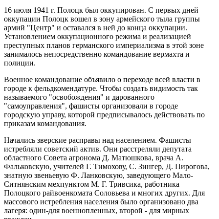
16 июля 1941 г. Полоцк был оккупирован. С первых дней
оккупации Полоцк вошел в зону армейского тыла группы
армий "Центр" и оставался в ней до конца оккупации.
Установлением оккупационного режима и реализацией
преступных планов германского империализма в этой зоне
занималось непосредственно командование вермахта и
полиции.
Военное командование объявило о переходе всей власти в
городе к фельдкомендатуре. Чтобы создать видимость так
называемого "освобождения" и дарованного
"самоуправления", фашисты организовали в городе
городскую управу, которой предписывалось действовать по
приказам командования.
Начались зверские расправы над населением. Фашисты
истребляли советский актив. Они расстреляли депутата
областного Совета агронома Д. Матюшкова, врача А.
Фальковскую, учителей Г. Тимохову, С. Зингер, Д. Пирогова,
знатную звеньевую Ф. Ланковскую, заведующего Мало-
Ситнянским мехпунктом М. Г. Тривсика, работника
Полоцкого райвоенкомата Соловьева и многих других. Для
массового истребления населения было организовано два
лагеря: один-для военнопленных, второй - для мирных