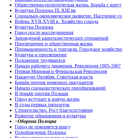
Общественно-политическая жизнь. Борьба с крест
Культура Полоцка IX-XIII вв
Социально-экономическое развитие. Население го
Войны XVII-XVIII в. Хозяйство города
Культура Полоцка
Город после воссоединения
Зарождений капиталистических отношений
Просвещение и общественная жизнь
Промышленность и торговля. Городское хозяйство
Культура и просвещение
Положение трудящихся
Начало рабочего движения. Революция 1905-1907
Первая Мировая и Февральская Революция
Накануне Октября. Советская власть
Борьба против немецких оккупантов
Начало социалистических преобразований
В борьбе против Польши
Город вступает в новую жизнь
В годы первых пятилеток
Строительство. Рост благосостояния
Развитие образования и культуры
>
Оборона Полоцка
Город не покоряется врагу
Освобождение Полоцка
Возрождение из руин и пепла