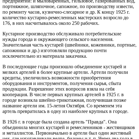
предприятии: и мыловаренных, гильзовое, газированных вод,
портняжное, шляпочное, сапожное, по производству извести,
по ремонту часов, кузнечно-слесарное и др. К концу 1925 г.
количество кустарно-ремесленных мастерских возросло до
176, в них насчитывалось около 250 рабочих.
Кустарное производство обслуживало потребительские
нужды города и окружающего сельского населения.
Значительная часть кустарей (швейники, кожевники, портные,
сапожники и др.) изготовляли продукцию почти
исключительно из материала заказчика.
В последующие годы произошло объединение кустарей и
мелких артелей в более крупные артели. Артели получили
кредиты, увеличились возможности приобретения
оборудования и инструментов, получения сырья, сбыта
продукции. Разрешение этих вопросов взяла на себя
кооперация. В числе первых крупных артелей в 1925 г. в
городе возникла швейно-трикотажная, получившая позже
название артели им. 15-летия Октября. Со временем эта
артель превратилась в одну из наиболее крупных в городе.
В 1926 г. в городе была создана артель "Правда". Она
объединила многих кустарей и ремесленников - жестянщиков
и металлистов. Первоначально в артели был один жестяный
цех, где изготавливали ведра, бидоны и т. п. Через два года в