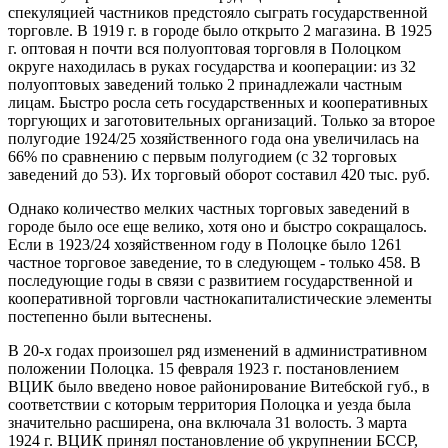
спекуляцией частников предстояло сыграть государственной
торговле. В 1919 г. в городе было открыто 2 магазина. В 1925
г. оптовая н почти вся полуоптовая торговля в Полоцком
округе находилась в руках государства и кооперации: из 32
полуоптовых заведений только 2 принадлежали частным
лицам. Быстро росла сеть государственных и кооперативных
торгующих и заготовительных организаций. Только за второе
полугодие 1924/25 хозяйственного года она увеличилась на
66% по сравнению с первым полугодием (с 32 торговых
заведений до 53). Их торговый оборот составил 420 тыс. руб.
Однако количество мелких частных торговых заведений в
городе было осе еще велико, хотя оно и быстро сокращалось.
Если в 1923/24 хозяйственном году в Полоцке было 1261
частное торговое заведение, то в следующем - только 458. В
последующие годы в связи с развитием государственной и
кооперативной торговли частнокапиталистические элементы
постепенно были вытеснены.
В 20-х годах произошел ряд изменений в административном
положении Полоцка. 15 февраля 1923 г. постановлением
ВЦИК было введено новое районирование Витебской губ., в
соответствии с которым территория Полоцка и уезда была
значительно расширена, она включала 31 волость. 3 марта
1924 г. ВЦИК принял постановление об укрупнении БССР,