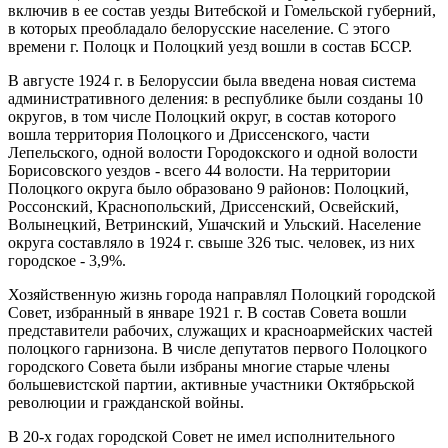
включив в ее состав уезды Витебской и Гомельской губерний,
в которых преобладало белорусские население. С этого
времени г. Полоцк и Полоцкий уезд вошли в состав БССР.
В августе 1924 г. в Белоруссии была введена новая система
административного деления: в республике были созданы 10
округов, в том числе Полоцкий округ, в состав которого
вошла территория Полоцкого и Дриссенского, части
Лепельского, одной волости Городокского и одной волости
Борисовского уездов - всего 44 волости. На территории
Полоцкого округа было образовано 9 районов: Полоцкий,
Россонский, Краснопольский, Дриссенский, Освейский,
Волынецкий, Ветринский, Ушачский и Ульский. Население
округа составляло в 1924 г. свыше 326 тыс. человек, из них
городское - 3,9%.
Хозяйственную жизнь города направлял Полоцкий городской
Совет, избранный в январе 1921 г. В состав Совета вошли
представители рабочих, служащих и красноармейских частей
полоцкого гарнизона. В числе депутатов первого Полоцкого
городского Совета были избраны многие старые члены
большевистской партии, активные участники Октябрьской
революции и гражданской войны.
В 20-х годах городской Совет не имел исполнительного