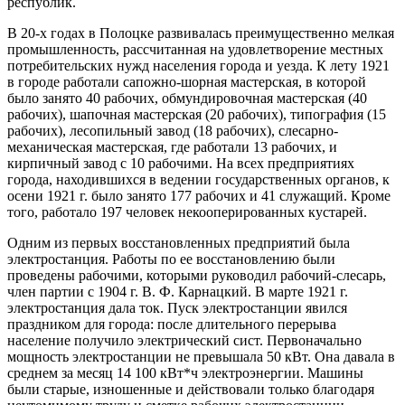
республик.
В 20-х годах в Полоцке развивалась преимущественно мелкая
промышленность, рассчитанная на удовлетворение местных
потребительских нужд населения города и уезда. К лету 1921
в городе работали сапожно-шорная мастерская, в которой
было занято 40 рабочих, обмундировочная мастерская (40
рабочих), шапочная мастерская (20 рабочих), типография (15
рабочих), лесопильный завод (18 рабочих), слесарно-
механическая мастерская, где работали 13 рабочих, и
кирпичный завод с 10 рабочими. На всех предприятиях
города, находившихся в ведении государственных органов, к
осени 1921 г. было занято 177 рабочих и 41 служащий. Кроме
того, работало 197 человек некооперированных кустарей.
Одним из первых восстановленных предприятий была
электростанция. Работы по ее восстановлению были
проведены рабочими, которыми руководил рабочий-слесарь,
член партии с 1904 г. В. Ф. Карнацкий. В марте 1921 г.
электростанция дала ток. Пуск электростанции явился
праздником для города: после длительного перерыва
население получило электрический сист. Первоначально
мощность электростанции не превышала 50 кВт. Она давала в
среднем за месяц 14 100 кВт*ч электроэнергии. Машины
были старые, изношенные и действовали только благодаря