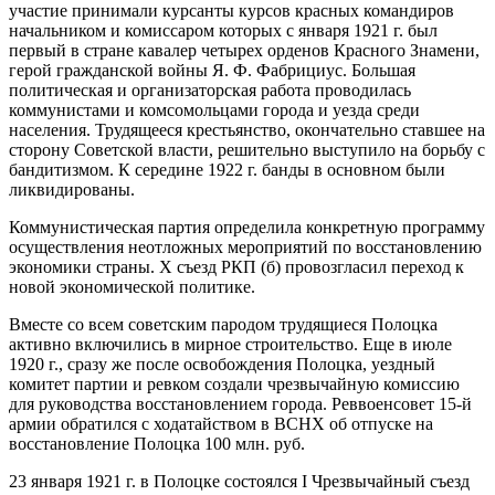
участие принимали курсанты курсов красных командиров
начальником и комиссаром которых с января 1921 г. был
первый в стране кавалер четырех орденов Красного Знамени,
герой гражданской войны Я. Ф. Фабрициус. Большая
политическая и организаторская работа проводилась
коммунистами и комсомольцами города и уезда среди
населения. Трудящееся крестьянство, окончательно ставшее на
сторону Советской власти, решительно выступило на борьбу с
бандитизмом. К середине 1922 г. банды в основном были
ликвидированы.
Коммунистическая партия определила конкретную программу
осуществления неотложных мероприятий по восстановлению
экономики страны. Х съезд РКП (б) провозгласил переход к
новой экономической политике.
Вместе со всем советским пародом трудящиеся Полоцка
активно включились в мирное строительство. Еще в июле
1920 г., сразу же после освобождения Полоцка, уездный
комитет партии и ревком создали чрезвычайную комиссию
для руководства восстановлением города. Реввоенсовет 15-й
армии обратился с ходатайством в ВСНХ об отпуске на
восстановление Полоцка 100 млн. руб.
23 января 1921 г. в Полоцке состоялся I Чрезвычайный съезд