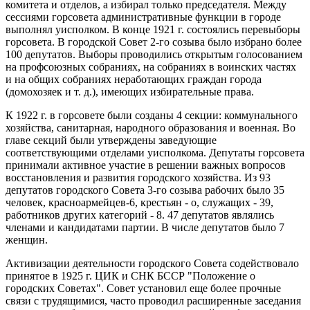
комитета и отделов, а избирал только председателя. Между
сессиями горсовета административные функции в городе
выполнял уисполком. В конце 1921 г. состоялись перевыборы
горсовета. В городской Совет 2-го созыва было избрано более
100 депутатов. Выборы проводились открытым голосованием
на профсоюзных собраниях, на собраниях в воинских частях
и на общих собраниях неработающих граждан города
(домохозяек и т. д.), имеющих избирательные права.
К 1922 г. в горсовете были созданы 4 секции: коммунального
хозяйства, санитарная, народного образования и военная. Во
главе секций были утверждены заведующие
соответствующими отделами уисполкома. Депутаты горсовета
принимали активное участие в решении важных вопросов
восстановления и развития городского хозяйства. Из 93
депутатов городского Совета 3-го созыва рабочих было 35
человек, красноармейцев-6, крестьян - о, служащих - 39,
работников других категорий - 8. 47 депутатов являлись
членами и кандидатами партии. В числе депутатов было 7
женщин.
Активизации деятельности городского Совета содействовало
принятое в 1925 г. ЦИК и СНК БССР "Положение о
городских Советах". Совет установил еще более прочные
связи с трудящимися, часто проводил расширенные заседания