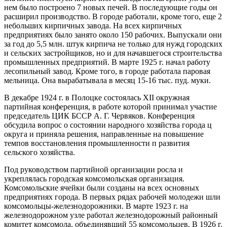
нем было построено 7 новых печей. В последующие годы он
расширил производство. В городе работали, кроме того, еще 2
небольших кирпичных завода. На всех кирпичных
предприятиях было занято около 150 рабочих. Выпускали они
за год до 5,5 млн. штук кирпича не только для нужд городских
и сельских застройщиков, но и для начавшегося строительства
промышленных предприятий. В марте 1925 г. начал работу
лесопильный завод. Кроме того, в городе работала паровая
мельница. Она вырабатывала в месяц 15-16 тыс. пуд. муки.
В декабре 1924 г. в Полоцке состоялась XII окружная
партийная конференция, в работе которой принимал участие
председатель ЦИК БССР А. Г. Червяков. Конференция
обсудила вопрос о состоянии народного хозяйства города ц
округа и приняла решения, направленные на повышение
темпов восстановления промышленности п развития
сельского хозяйства.
Под руководством партийной организации росла и
укреплялась городская комсомольская организация.
Комсомольские ячейки были созданы на всех основных
предприятиях города. В первых рядах рабочей молодежи шли
комсомольцы-железнодорожники. В марте 1923 г. на
железнодорожном узле работал железнодорожный районный
комитет комсомола, объединявший 55 комсомольцев. В 1926 г.