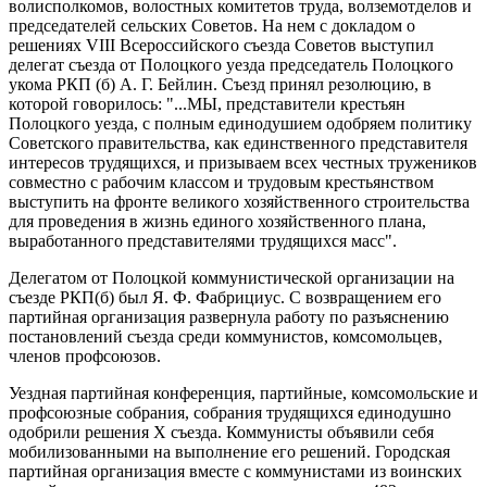
волисполкомов, волостных комитетов труда, волземотделов и
председателей сельских Советов. На нем с докладом о
решениях VIII Всероссийского съезда Советов выступил
делегат съезда от Полоцкого уезда председатель Полоцкого
укома РКП (б) А. Г. Бейлин. Съезд принял резолюцию, в
которой говорилось: "...МЫ, представители крестьян
Полоцкого уезда, с полным единодушием одобряем политику
Советского правительства, как единственного представителя
интересов трудящихся, и призываем всех честных тружеников
совместно с рабочим классом и трудовым крестьянством
выступить на фронте великого хозяйственного строительства
для проведения в жизнь единого хозяйственного плана,
выработанного представителями трудящихся масс".
Делегатом от Полоцкой коммунистической организации на
съезде РКП(б) был Я. Ф. Фабрициус. С возвращением его
партийная организация развернула работу по разъяснению
постановлений съезда среди коммунистов, комсомольцев,
членов профсоюзов.
Уездная партийная конференция, партийные, комсомольские и
профсоюзные собрания, собрания трудящихся единодушно
одобрили решения Х съезда. Коммунисты объявили себя
мобилизованными на выполнение его решений. Городская
партийная организация вместе с коммунистами из воинских