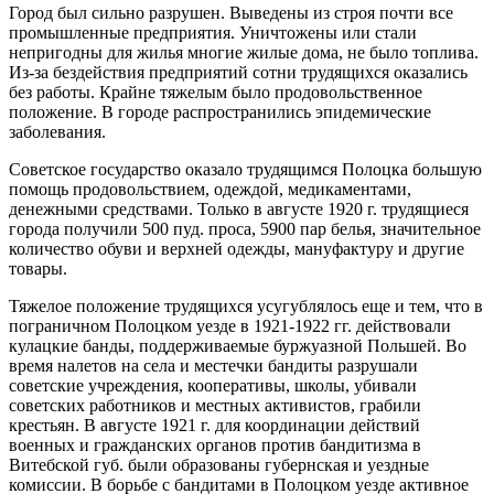
Город был сильно разрушен. Выведены из строя почти все
промышленные предприятия. Уничтожены или стали
непригодны для жилья многие жилые дома, не было топлива.
Из-за бездействия предприятий сотни трудящихся оказались
без работы. Крайне тяжелым было продовольственное
положение. В городе распространились эпидемические
заболевания.
Советское государство оказало трудящимся Полоцка большую
помощь продовольствием, одеждой, медикаментами,
денежными средствами. Только в августе 1920 г. трудящиеся
города получили 500 пуд. проса, 5900 пар белья, значительное
количество обуви и верхней одежды, мануфактуру и другие
товары.
Тяжелое положение трудящихся усугублялось еще и тем, что в
пограничном Полоцком уезде в 1921-1922 гг. действовали
кулацкие банды, поддерживаемые буржуазной Польшей. Во
время налетов на села и местечки бандиты разрушали
советские учреждения, кооперативы, школы, убивали
советских работников и местных активистов, грабили
крестьян. В августе 1921 г. для координации действий
военных и гражданских органов против бандитизма в
Витебской губ. были образованы губернская и уездные
комиссии. В борьбе с бандитами в Полоцком уезде активное