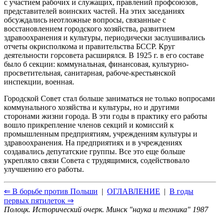
с участием рабочих и служащих, правлений профсоюзов,
представителей воинских частей. На этих заседаниях
обсуждались неотложные вопросы, связанные с
восстановлением городского хозяйства, развитием
здравоохранения и культуры, периодически заслушивались
отчеты окрисполкома и правительства БССР. Круг
деятельности горсовета расширялся. В 1925 г. в его составе
было б секции: коммунальная, финансовая, культурно-
просветительная, санитарная, рабоче-крестьянской
инспекции, военная.
Городской Совет стал больше заниматься не только вопросами
коммунального хозяйства и культуры, но и другими
сторонами жизни города. В эти годы в практику его работы
вошло прикрепление членов секций и комиссий к
промышленным предприятиям, учреждениям культуры и
здравоохранения. На предприятиях и в учреждениях
создавались депутатские группы. Все это еще больше
укрепляло связи Совета с трудящимися, содействовало
улучшению его работы.
⇐ В борьбе против Польши
|
ОГЛАВЛЕНИЕ
|
В годы
первых пятилеток ⇒
Полоцк. Исторический очерк. Минск "наука и техника" 1987