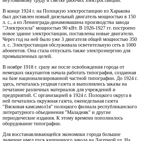
неутомимому труду и сметке рабочих электростанции.
В конце 1924 г. на Полоцкую электростанцию из Харькова
был доставлен новый дизельный двигатель мощностью в 150
л. с., а из Ленинграда-динамомашина производства завода
"Электросила" мощностью 90 кВт. В 1926-1927 гг. построено
новое здание электростанции, поставлены новые двигатели.
Через год на ней было уже 3 двигателя общей мощностью 350
л. с. Электростанция обслуживала осветительную сеть в 1000
абонентов. Она стала отпускать также электроэнергию для
промышленных целей.
В ноябре 1918 г. сразу же после освобождения города от
немецких оккупантов начала работать типография, созданная
на базе национализированной частной типографии. До 1924 г.
здесь, печаталась уездная газета и выполнялись заказы на
печатание различных материалов для учреждений и
предприятий. С организацией в 1924 г. Полоцкого округа в
ней печатались окружная газета, еженедельная газета
"Вясковая камсамол1я" полоцкого филиала республиканского
литературного объединения "Маладняк" и другие
периодические издания. К этому времени пополнилось
оборудование типографии.
Для восстанавливающейся экономики города большое
значение имел пуск кирпичного завода на Лагерной ул. На