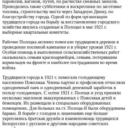
паровозов, вагонов, путей, по расчистке снежных заносов.
Проводились также субботники и воскресники по заготовке
топлива, строительству моста через Западную Двину, по
благоустройству города. Одной из форм организации
трудящихся города на борьбу за восстановление городского
хозяйства явились созданные в Полоцке в мае 1921 г.
выборные квартальные комитеты.
Рабочие Полоцка активно помогали трудящимся деревни в
проведении посевной кампании и в уборке урожая 1921 г.
Особая помощь в выполнении сельскохозяйственных работ
оказывалась семьям красноармейцев, семьям, потерявшим
кормильцев на фронте и наиболее пострадавшим во время
войны.
Трудящиеся города в 1921 г. помогали голодающему
населению Поволжья. Члены партии и профсоюзов отчисляли
однодневный паек и однодневный денежный заработок в
пользу голодающих. С осени 1921 г. Полоцк и уезд приняли
несколько эшелонов эвакуированных с Поволжья детей и
беженцев. Их размещали в специально оборудованных
помещениях. Для больных на ст. Полоцк-II были оборудованы
бараки. В борьбе с голодом и лишениями еще больше
укреплялись братская дружба и взаимопомощь трудящихся
Белоруссии с русским и другими народами советских