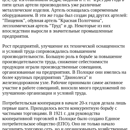
пяти цехах артели производились уже различные
металлические изделия. Артель оснащалась современным
оборудованием. В эти же годы был создан ряд других артелей:
"Пищевик", обувная артель "Красная Полотчина",
лесохимическая артель "Труд" и др. Некоторые из них
впоследствии выросли в значительные промышленные
предприятия.
Рост предприятий, улучшение их технической оснащенности
и условий труда сопровождались повышением
производительности. Большую роль в борьбе за повышение
производительности труда, снижение себестоимости
продукции играли производственные совещания,
организованные на предприятиях. В Полоцке они имелись на
более крупных предприятиях "Двинолеса" и
железнодорожном узле. Рабочие принимали самое активное
участие в работе совещаний, вносили много предложений по
улучшению организации и условий труда.
Потребительская кооперация в начале 20-х годов делала лишь
первые шаги. Приходилось вести конкурентную борьбу с
частными торговцами. В 1921 г. для руководства
кооперативной торговлей в Полоцке было создано Единое
потребительское общество (ЕПО). Оно не только начало
расширять торговую сеть, но и организовывать хозяйственные