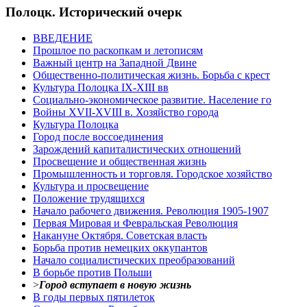
Полоцк. Исторический очерк
ВВЕДЕНИЕ
Прошлое по раскопкам и летописям
Важный центр на Западной Двине
Общественно-политическая жизнь. Борьба с крест
Культура Полоцка IX-XIII вв
Социально-экономическое развитие. Население го
Войны XVII-XVIII в. Хозяйство города
Культура Полоцка
Город после воссоединения
Зарождений капиталистических отношений
Просвещение и общественная жизнь
Промышленность и торговля. Городское хозяйство
Культура и просвещение
Положение трудящихся
Начало рабочего движения. Революция 1905-1907
Первая Мировая и Февральская Революция
Накануне Октября. Советская власть
Борьба против немецких оккупантов
Начало социалистических преобразований
В борьбе против Польши
>
Город вступает в новую жизнь
В годы первых пятилеток