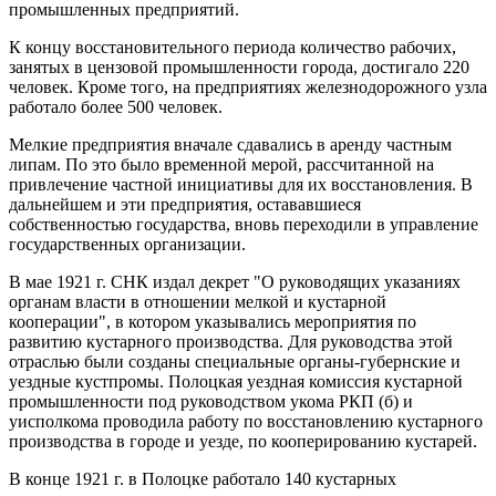
промышленных предприятий.
К концу восстановительного периода количество рабочих,
занятых в цензовой промышленности города, достигало 220
человек. Кроме того, на предприятиях железнодорожного узла
работало более 500 человек.
Мелкие предприятия вначале сдавались в аренду частным
липам. По это было временной мерой, рассчитанной на
привлечение частной инициативы для их восстановления. В
дальнейшем и эти предприятия, остававшиеся
собственностью государства, вновь переходили в управление
государственных организации.
В мае 1921 г. СНК издал декрет "О руководящих указаниях
органам власти в отношении мелкой и кустарной
кооперации", в котором указывались мероприятия по
развитию кустарного производства. Для руководства этой
отраслью были созданы специальные органы-губернские и
уездные кустпромы. Полоцкая уездная комиссия кустарной
промышленности под руководством укома РКП (б) и
уисполкома проводила работу по восстановлению кустарного
производства в городе и уезде, по кооперированию кустарей.
В конце 1921 г. в Полоцке работало 140 кустарных