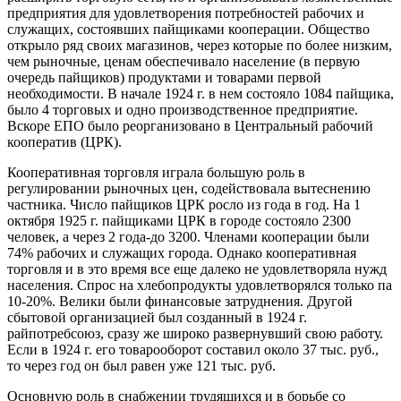
предприятия для удовлетворения потребностей рабочих и
служащих, состоявших пайщиками кооперации. Общество
открыло ряд своих магазинов, через которые по более низким,
чем рыночные, ценам обеспечивало население (в первую
очередь пайщиков) продуктами и товарами первой
необходимости. В начале 1924 г. в нем состояло 1084 пайщика,
было 4 торговых и одно производственное предприятие.
Вскоре ЕПО было реорганизовано в Центральный рабочий
кооператив (ЦРК).
Кооперативная торговля играла большую роль в
регулировании рыночных цен, содействовала вытеснению
частника. Число пайщиков ЦРК росло из года в год. На 1
октября 1925 г. пайщиками ЦРК в городе состояло 2300
человек, а через 2 года-до 3200. Членами кооперации были
74% рабочих и служащих города. Однако кооперативная
торговля и в это время все еще далеко не удовлетворяла нужд
населения. Спрос на хлебопродукты удовлетворялся только па
10-20%. Велики были финансовые затруднения. Другой
сбытовой организацией был созданный в 1924 г.
райпотребсоюз, сразу же широко развернувший свою работу.
Если в 1924 г. его товарооборот составил около 37 тыс. руб.,
то через год он был равен уже 121 тыс. руб.
Основную роль в снабжении трудящихся и в борьбе со