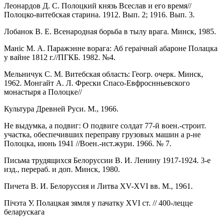
Леонардов Д. С. Полоцкий князь Всеслав и его время//
Полоцко-витебская старина. 1912. Вып. 2; 1916. Вып. 3.
Лобанок В. Е. Всенародная борьба в тылу врага. Минск, 1985.
Манiс М. А. Паражэнне ворага: Аб гераiчнай абароне Полацка
у вайне 1812 г.//ПГКБ. 1982. №4.
Мельничук С. М. Витебская область: Геогр. очерк. Минск,
1962. Монгайт А. Л. Фрески Спасо-Евфроснньевского
монастыря а Полоцке//
Культура Древней Руси. М., 1966.
Не выдумка, а подвиг: О подвиге солдат 77-й воен.-строит.
участка, обеспечивших переправу грузовых машин а р-не
Полоцка, июнь 1941 //Воен.-ист.жури. 1966. № 7.
Письма трудящихся Белоруссии В. И. Ленину 1917-1924. 3-е
изд., перераб. и доп. Минск, 1980.
Пичета В. И. Белоруссия и Литва XV-XVI вв. М., 1961.
Пiчэта У. Полацкая зямля у пачатку XVI ст. // 400-лецце
беларускага