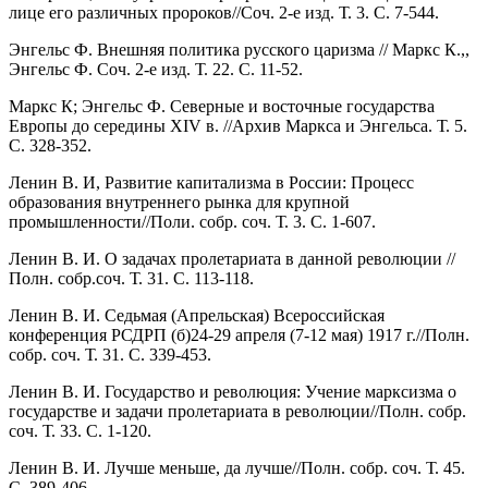
лице его различных пророков//Соч. 2-е изд. Т. 3. С. 7-544.
Энгельс Ф. Внешняя политика русского царизма // Маркс К.,,
Энгельс Ф. Соч. 2-е изд. Т. 22. С. 11-52.
Маркс К; Энгельс Ф. Северные и восточные государства
Европы до середины XIV в. //Архив Маркса и Энгельса. Т. 5.
С. 328-352.
Ленин В. И, Развитие капитализма в России: Процесс
образования внутреннего рынка для крупной
промышленности//Поли. собр. соч. Т. 3. С. 1-607.
Ленин В. И. О задачах пролетариата в данной революции //
Полн. собр.соч. Т. 31. С. 113-118.
Ленин В. И. Седьмая (Апрельская) Всероссийская
конференция РСДРП (б)24-29 апреля (7-12 мая) 1917 г.//Полн.
собр. соч. Т. 31. С. 339-453.
Ленин В. И. Государство и революция: Учение марксизма о
государстве и задачи пролетариата в революции//Полн. собр.
соч. Т. 33. С. 1-120.
Ленин В. И. Лучше меньше, да лучше//Полн. собр. соч. Т. 45.
С. 389-406.