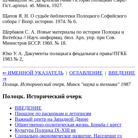
Гiст.-археал. зб. Мiнск, 1927.
Щапов Я. Н. О судьбе библиотеки Полоцкого Софийского
собора // Вопр. истории. 1974. № 6.
Щербаков С. А. Новые материалы по истории Полоцка и
Витебска // Науч.-ииформац. бюл. Арх. упр. при Сов.
Министров БССР. 1960. № 18.
Юхо У. А. Дакументы полацкага феадальнага права//ПГКБ
1983 № 2,
⇐ ИМЕННОЙ УКАЗАТЕЛЬ
|
ОГЛАВЛЕНИЕ
|
ВВЕДЕНИЕ
⇒
Полоцк. Исторический очерк. Минск "наука и техника" 1987
Полоцк. Исторический очерк
ВВЕДЕНИЕ
Прошлое по раскопкам и летописям
Важный центр на Западной Двине
Общественно-политическая жизнь. Борьба с крест
Культура Полоцка IX-XIII вв
Социально-экономическое развитие. Население го