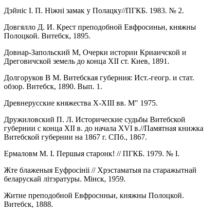
Дэйнiс I. П. Hiжнi замак у Полацку//ПГКБ. 1983. № 2.
Довгялло Д. И. Крест преподобной Евфросиньн, княжны
Полоцкой. Витебск, 1895.
Довнар-Запольский М, Очерки истории Криаичской и
Дреговичской земель до конца XII ст. Киев, 1891.
Долгоруков В М. Витебская губерния: Ист.-геогр. и стат.
обзор. Витебск, 1890. Вып. 1.
Древнерусские княжества Х-XIII вв. М" 1975.
Дружиловский П. Л. Исторические судьбы Витебской
губернии с конца XII в. до начала XVI в.//Памятная книжка
Витебской губернии на 1867 г. СПб., 1867.
Ермаловм М. I. Першыя старонк! // ПГКБ. 1979. № I.
Жте блаженыя Еуфросiнii // Хрэстаматыя па старажытнай
беларускай лiтэратуры. Мiнск, 1959.
Житие преподобной Евфроснньи, княжны Полоцкой.
Витебск, 1888.