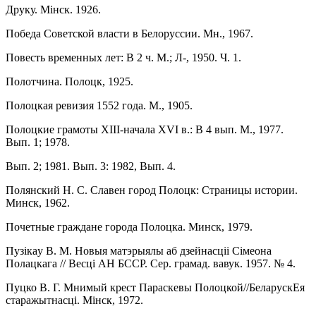
Друку. Мiнск. 1926.
Победа Советской власти в Белоруссии. Мн., 1967.
Повесть временных лет: В 2 ч. М.; Л-, 1950. Ч. 1.
Полотчина. Полоцк, 1925.
Полоцкая ревизия 1552 года. М., 1905.
Полоцкие грамоты XIII-начала XVI в.: В 4 вып. М., 1977.
Вып. 1; 1978.
Вып. 2; 1981. Вып. 3: 1982, Вып. 4.
Полянский Н. С. Славен город Полоцк: Страницы истории.
Минск, 1962.
Почетные граждане города Полоцка. Минск, 1979.
Пузiкаy В. М. Новыя матэрыялы аб дзейнасцii Сiмеона
Полацкага // Весцi АН БССР. Сер. грамад. вавук. 1957. № 4.
Пуцко В. Г. Мнимый крест Параскевы Полоцкой//БеларускЕя
старажытнасцi. Мiнск, 1972.