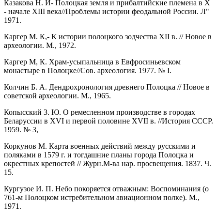
Казакова Н. И- Полоцкая земля и прибалтийские племена в Х
- начале XIII века//Проблемы истории феодальной России. Л"
1971.
Каргер М. К,- К истории полоцкого зодчества XII в. // Новое в
археологии. М., 1972.
Каргер М, К. Храм-усыпальница в Евфросиньевском
монастыре в Полоцке//Сов. археология. 1977. № I.
Колчин Б. А. Дендрохронология древнего Полоцка // Новое в
советской археологии. М., 1965.
Копысский 3. Ю. О ремесленном производстве в городах
Беларуссии в XVI и первой половине XVII в. //История СССР.
1959. № 3,
Коркунов М. Карта военных действий между русскими и
поляками в 1579 г. и тогдашние планы города Полоцка и
окрестных крепостей // Журн.М-ва нар. просвещения. 1837. Ч.
15.
Кургузое И. П. Небо покоряется отважным: Воспоминания (о
761-м Полоцком истребительном авиационном полке). М.,
1971.