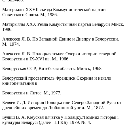
Материалы XXVII съезда Коммунистической партии
Советского Союза. М., 1986.
Матэрыялы XXX з'езда Камуiстычнай партыi Беларуси Мiнск,
1986.
Алексеев Л. В. По Западной Двине и Днепру в Белоруссии.
М., 1974.
Алексеев Л. В. Полоцкая земля: Очерки истории северной
Белоруссии в IХ-ХVI вв. М.. 1966.
Белорусская ССР; Витебская область. Минск, 1968.
Белорусский просветитель Франциск Скорнна и начало
книгопечатания в
Белоруссии и Литее. М., 1977.
Беляев И. Д. История Полоцка или Северо-Западной Руси от
древнейших времен до Люблинской унии. М., 1872.
Булкш В. А. Кiеуская пячатка у Полацку//Помнiкi гiсторыi i
культуры Беларусi (далее - ПГКБ). 1979. №. 4.