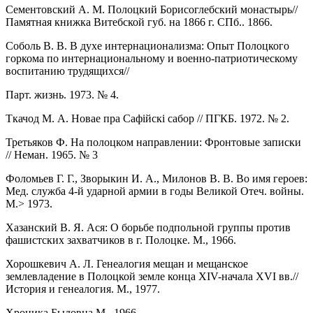
Сементовский А. М. Полоцкий Борисоглебский монастырь//
Памятная книжка Витебской губ. на 1866 г. СПб.. 1866.
Соболь В. В. В духе интернационализма: Опыт Полоцкого
горкома по интернациональному и военно-патриотическому
воспитанию трудящихся//
Парт. жизнь. 1973. № 4.
Ткачод М. А. Новае пра Сафiйскi сабор // ПГКБ. 1972. № 2.
Третьяков Ф. На полоцком направлении: Фронтовые записки
// Неман. 1965. № 3
Фоломьев Г. Г., Зворыкин И. А., Милонов В. В. Во имя героев:
Мед. служба 4-й ударной армии в годы Великой Отеч. войны.
М.> 1973.
Хазанский В. Я. Ася: О борьбе подпольной группы против
фашистских захватчиков в г. Полоцке. М., 1966.
Хорошкевич А. Л. Генеалогия мещан и мещанское
землевладение в Полоцкой земле конца XIV-начала XVI вв.//
История и генеалогия. М., 1977.
Хроника Быдовца.М., 1966.