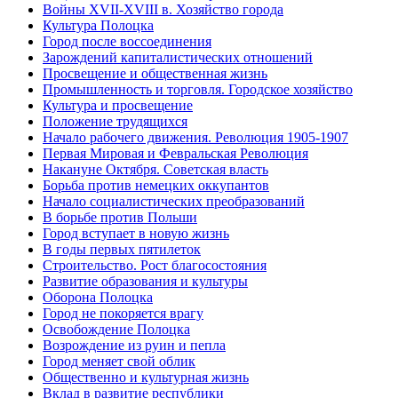
Войны XVII-XVIII в. Хозяйство города
Культура Полоцка
Город после воссоединения
Зарождений капиталистических отношений
Просвещение и общественная жизнь
Промышленность и торговля. Городское хозяйство
Культура и просвещение
Положение трудящихся
Начало рабочего движения. Революция 1905-1907
Первая Мировая и Февральская Революция
Накануне Октября. Советская власть
Борьба против немецких оккупантов
Начало социалистических преобразований
В борьбе против Польши
Город вступает в новую жизнь
В годы первых пятилеток
Строительство. Рост благосостояния
Развитие образования и культуры
Оборона Полоцка
Город не покоряется врагу
Освобождение Полоцка
Возрождение из руин и пепла
Город меняет свой облик
Общественно и культурная жизнь
Вклад в развитие республики