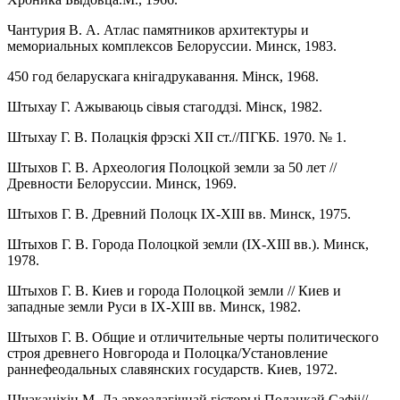
Чантурия В. А. Атлас памятников архитектуры и
мемориальных комплексов Белоруссии. Минск, 1983.
450 год беларускага кнiгадрукавання. Мiнск, 1968.
Штыхау Г. Ажываюць сiвыя стагоддзi. Мiнск, 1982.
Штыхау Г. В. Полацкiя фрэскi XII ст.//ПГКБ. 1970. № 1.
Штыхов Г. В. Археология Полоцкой земли за 50 лет //
Древности Белоруссии. Минск, 1969.
Штыхов Г. В. Древний Полоцк IX-XIII вв. Минск, 1975.
Штыхов Г. В. Города Полоцкой земли (IX-XIII вв.). Минск,
1978.
Штыхов Г. В. Киев и города Полоцкой земли // Киев и
западные земли Руси в IХ-ХIII вв. Минск, 1982.
Штыхов Г. В. Общие и отличительные черты политического
строя древнего Новгорода и Полоцка/Уcтановление
раннефеодальных славянских государств. Киев, 1972.
Шчакацiхiн М. Да археалагiчнай гiсторыi Полацкай Сафii//