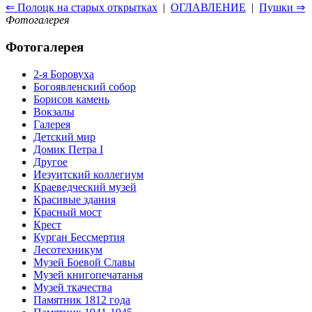
⇐ Полоцк на старых открытках
|
ОГЛАВЛЕНИЕ
|
Пушки ⇒
Фотогалерея
Фотогалерея
2-я Боровуха
Богоявленский собор
Борисов камень
Вокзалы
Галерея
Детский мир
Домик Петра I
Другое
Иезуитский коллегиум
Краеведческий музей
Красивые здания
Красный мост
Крест
Курган Бессмертия
Лесотехникум
Музей Боевой Славы
Музей книгопечатанья
Музей ткачества
Памятник 1812 года