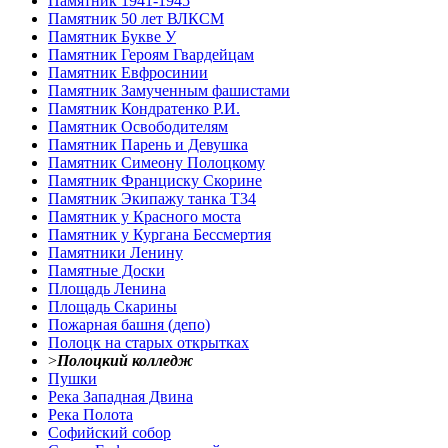
Памятник 1941-1945
Памятник 50 лет ВЛКСМ
Памятник Букве У
Памятник Героям Гвардейцам
Памятник Евфросинии
Памятник Замученным фашистами
Памятник Кондратенко Р.И.
Памятник Освободителям
Памятник Парень и Девушка
Памятник Симеону Полоцкому
Памятник Франциску Скорине
Памятник Экипажу танка Т34
Памятник у Красного моста
Памятник у Кургана Бессмертия
Памятники Ленину
Памятные Доски
Площадь Ленина
Площадь Скарины
Пожарная башня (депо)
Полоцк на старых открытках
>
Полоцкий колледж
Пушки
Река Западная Двина
Река Полота
Софийский собор