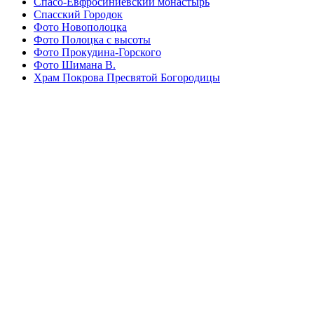
Спасо-Евфросиниевский монастырь
Спасский Городок
Фото Новополоцка
Фото Полоцка с высоты
Фото Прокудина-Горского
Фото Шимана В.
Храм Покрова Пресвятой Богородицы