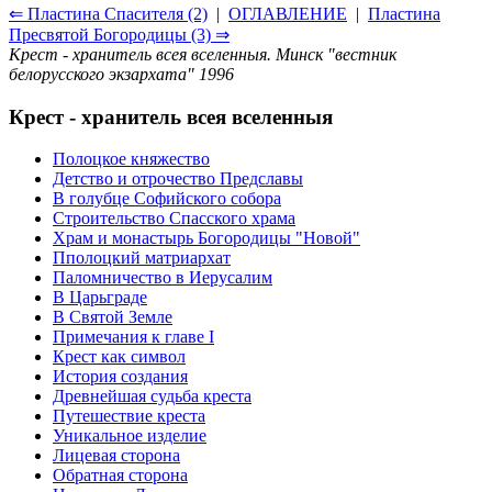
⇐ Пластина Спасителя (2)
|
ОГЛАВЛЕНИЕ
|
Пластина
Пресвятой Богородицы (3) ⇒
Крест - хранитель всея вселенныя. Минск "вестник
белорусского экзархата" 1996
Крест - хранитель всея вселенныя
Полоцкое княжество
Детство и отрочество Предславы
В голубце Софийского собора
Строительство Спасского храма
Храм и монастырь Богородицы "Новой"
Пполоцкий матриархат
Паломничество в Иерусалим
В Царьграде
В Святой Земле
Примечания к главе I
Крест как символ
История создания
Древнейшая судьба креста
Путешествие креста
Уникальное изделие
Лицевая сторона
Обратная сторона