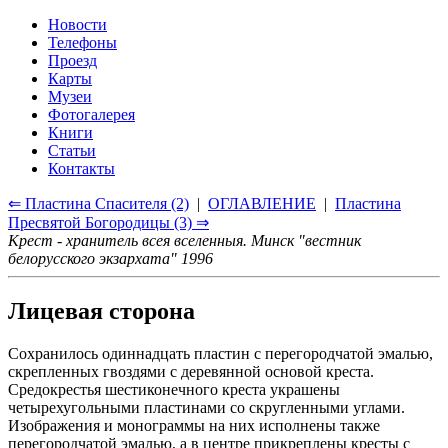
Новости
Телефоны
Проезд
Карты
Музеи
Фотогалерея
Книги
Статьи
Контакты
⇐ Пластина Спасителя (2)
|
ОГЛАВЛЕНИЕ
|
Пластина
Пресвятой Богородицы (3) ⇒
Крест - хранитель всея вселенныя. Минск "вестник
белорусского экзархата" 1996
Лицевая сторона
Сохранилось одиннадцать пластин с перегородчатой эмалью,
скрепленных гвоздями с деревянной основой креста.
Средокрестья шестиконечного креста украшены
четырехугольными пластинами со скругленными углами.
Изображения и монограммы на них исполнены также
перегородчатой эмалью, а в центре прикреплены кресты с