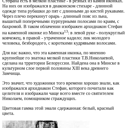
Стефана есть в мелкой пластике - в резных из камня иконках.
На них он изображался в диаконском стихаре - длинной
одежде типа рубашки до пят с длинными до кистей рукавами.
Через плечо перекинут орарь - длинный пояс из льна,
вышитый поперечными пурпурными полосами по краям, с
бахромой. В таком облачении изображен архидиакон Стефан
13
на каменной иконке из Минска
: в левой руке - полукруглый
ковчежец, в правой - утраченное кадило; лик молодого
человека, безбородого, с короткими кудрявыми волосами.
Для нас важно, что эта каменная иконка, по мнению
крупнейше го знатока мелкой пластики Т.В.Николаевой,
сделана на трритории Белоруссии. Найдена она в Минске в
культурном слое первой половины XIII века древнего
Замчища.
Это значит, что художники того времени хорошо знали, как
изображался архидиакон Стефан, которого почитали как
целителя и изoбражали чаще всего вместе со святителем
Николаем, помощником страждущих.
Цветовая гамма этой эмали сдержанная: белый, красный
цвета.