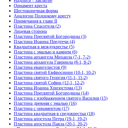
Надписи - Заклятие
Орнамент креста
Шестиконечная форма
Аналогии Полоцкому кресту
Примечания к главе II
Пластина Спасителя (2)
Лицевая сторона
Пластина Пресвятой Богородицы (3)
Пластина Иоанна Предтечи (4)
Квадратная в междукрестье (5)
Пластина с эмалью и камнем (6)
Пластина архангела Михаила (7-1, 7-2)
Пластина архангела Гавриила (8-1, 8-2)
Пластина евангелистов (9)
Пластина святой Евфросинии (10-1, 10-2)
Пластина святого Георгия (11-1, 11-2)
Пластина святой Софии (12-1, 12-2)
Пластина Иоанна Хризостома (13)
Пластина Пресвятой Богородицы (14)
Пластина с изображением святого Василия (15)
Пластина древняя с эмалью (16)
Пластина с орнаментом (17)
Пластина квадратная в средокрестьи (18)
Пластина апостола Петра (19-1, 19-2)
Пластина апостола Павла (20-1, 20-2)