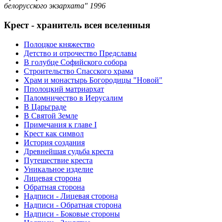
белорусского экзархата" 1996
Крест - хранитель всея вселенныя
Полоцкое княжество
Детство и отрочество Предславы
В голубце Софийского собора
Строительство Спасского храма
Храм и монастырь Богородицы "Новой"
Пполоцкий матриархат
Паломничество в Иерусалим
В Царьграде
В Святой Земле
Примечания к главе I
Крест как символ
История создания
Древнейшая судьба креста
Путешествие креста
Уникальное изделие
Лицевая сторона
Обратная сторона
Надписи - Лицевая сторона
Надписи - Обратная сторона
Надписи - Боковые стороны