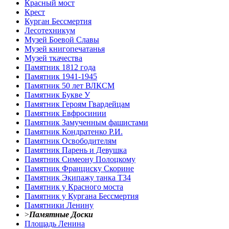
Красный мост
Крест
Курган Бессмертия
Лесотехникум
Музей Боевой Славы
Музей книгопечатанья
Музей ткачества
Памятник 1812 года
Памятник 1941-1945
Памятник 50 лет ВЛКСМ
Памятник Букве У
Памятник Героям Гвардейцам
Памятник Евфросинии
Памятник Замученным фашистами
Памятник Кондратенко Р.И.
Памятник Освободителям
Памятник Парень и Девушка
Памятник Симеону Полоцкому
Памятник Франциску Скорине
Памятник Экипажу танка Т34
Памятник у Красного моста
Памятник у Кургана Бессмертия
Памятники Ленину
>
Памятные Доски
Площадь Ленина