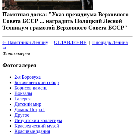
Памятная доска: "Указ президиума Верховного
Совета БССР ... наградить Полоцкий Лесной
Техникум грамотой Верховного Совета БССР"
⇐ Памятники Ленину
|
ОГЛАВЛЕНИЕ
|
Площадь Ленина
⇒
Фотогалерея
Фотогалерея
2-я Боровуха
Богоявленский собор
Борисов камень
Вокзалы
Галерея
Детский мир
Домик Петра I
Другое
Иезуитский коллегиум
Краеведческий музей
Красивые здания