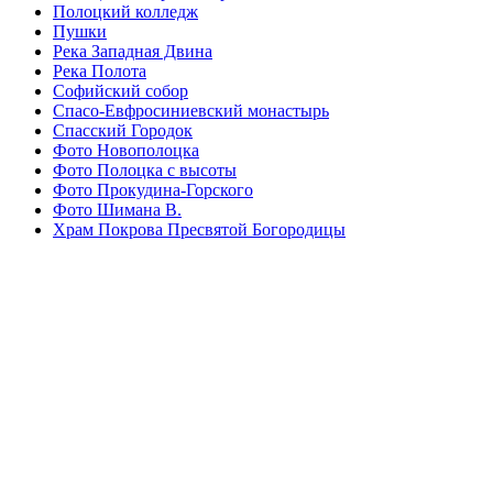
Полоцкий колледж
Пушки
Река Западная Двина
Река Полота
Софийский собор
Спасо-Евфросиниевский монастырь
Спасский Городок
Фото Новополоцка
Фото Полоцка с высоты
Фото Прокудина-Горского
Фото Шимана В.
Храм Покрова Пресвятой Богородицы