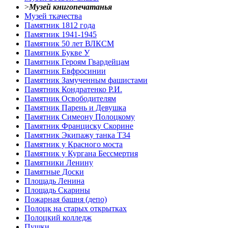
>
Музей книгопечатанья
Музей ткачества
Памятник 1812 года
Памятник 1941-1945
Памятник 50 лет ВЛКСМ
Памятник Букве У
Памятник Героям Гвардейцам
Памятник Евфросинии
Памятник Замученным фашистами
Памятник Кондратенко Р.И.
Памятник Освободителям
Памятник Парень и Девушка
Памятник Симеону Полоцкому
Памятник Франциску Скорине
Памятник Экипажу танка Т34
Памятник у Красного моста
Памятник у Кургана Бессмертия
Памятники Ленину
Памятные Доски
Площадь Ленина
Площадь Скарины
Пожарная башня (депо)
Полоцк на старых открытках
Полоцкий колледж
Пушки