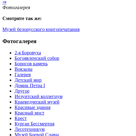
⇒
Фотогалерея
Смотрите так же:
Музей белорусского книгопечатания
Фотогалерея
2-я Боровуха
Богоявленский собор
Борисов камень
Вокзалы
Галерея
Детский мир
Домик Петра I
Другое
Иезуитский коллегиум
Краеведческий музей
Красивые здания
Красный мост
Крест
Курган Бессмертия
Лесотехникум
Музей Боевой Славы